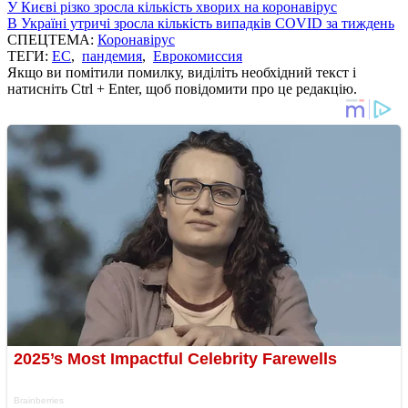
У Києві різко зросла кількість хворих на коронавірус
В Україні утричі зросла кількість випадків COVID за тиждень
СПЕЦТЕМА:
Коронавірус
ТЕГИ:
ЕС
,
пандемия
,
Еврокомиссия
Якщо ви помітили помилку, виділіть необхідний текст і
натисніть Ctrl + Enter, щоб повідомити про це редакцію.