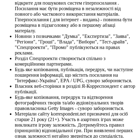
відкрите для пошукових систем гіперпосилання .
Посилання має бути розміщена в незалежності від
повного або часткового використання матеріалів.
Гіперпосилання ( для інтернет - видань) - повинна бути
розміщена в підзаголовку або в першому абзаці
матеріалу.
Новини з позначками "Думка", "Експертиза", "Заява",
"Регіони", "Гроші", "Влада", "Вибори", "Тест-драйв",
"Спецпроекти", "Промо" публікуються на правах
реклами.
Розділ Спецпроекти створюється спільно з
комерційними партнерами.
Будь яке копіювання, публікація, передрук, чи наступне
поширення інформації, що містить посилання на
"Інтерфакс-Україна", EPA / UPG, суворо забороняється.
Власник веб-сторінки в розділі Я-Корреспондент є автор
публікації.
Будь-яке копіювання, передрук та відтворення
фотографічних творів та/або аудіовізуальних творів
правовласника Getty Images - суворо забороняється.
Матеріали сайту korrespondent.net призначені для осіб
старше 21 року (21+). Участь в азартних іграх може
викликати ігрову залежність. Дотримуйтесь правил
(принципів) відповідальної гри. При виявленні перших
ознак залежності негайно зверніться до спеціаліста.