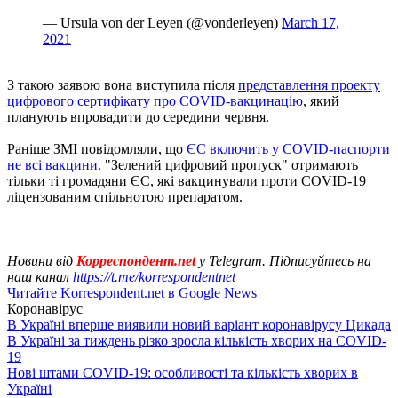
— Ursula von der Leyen (@vonderleyen)
March 17,
2021
З такою заявою вона виступила після
представлення проекту
цифрового сертифікату про COVID-вакцинацію
, який
планують впровадити до середини червня.
Раніше ЗМІ повідомляли, що
ЄС включить у COVID-паспорти
не всі вакцини.
"Зелений цифровий пропуск" отримають
тільки ті громадяни ЄС, які вакцинували проти COVID-19
ліцензованим спільнотою препаратом.
Новини від
Корреспондент.net
у Telegram. Підписуйтесь на
наш канал
https://t.me/korrespondentnet
Читайте Korrespondent.net в Google News
Коронавірус
В Україні вперше виявили новий варіант коронавірусу Цикада
В Україні за тиждень різко зросла кількість хворих на COVID-
19
Нові штами COVID-19: особливості та кількість хворих в
Україні