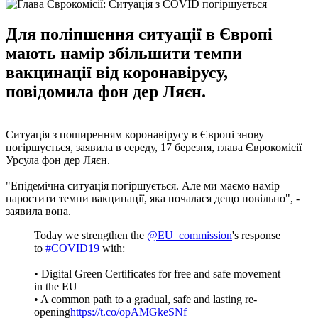
Для поліпшення ситуації в Європі
мають намір збільшити темпи
вакцинації від коронавірусу,
повідомила фон дер Ляєн.
Ситуація з поширенням коронавірусу в Європі знову
погіршується, заявила в середу, 17 березня, глава Єврокомісії
Урсула фон дер Ляєн.
"Епідемічна ситуація погіршується. Але ми маємо намір
наростити темпи вакцинації, яка почалася дещо повільно", -
заявила вона.
Today we strengthen the
@EU_commission
's response
to
#COVID19
with:
• Digital Green Certificates for free and safe movement
in the EU
• A common path to a gradual, safe and lasting re-
opening
https://t.co/opAMGkeSNf