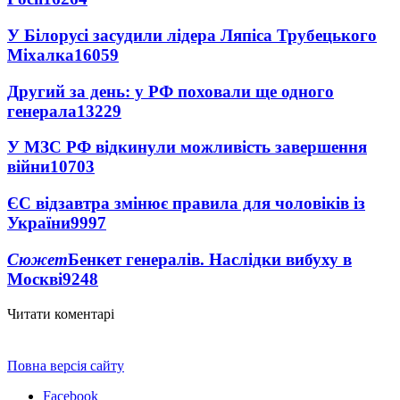
У Білорусі засудили лідера Ляпіса Трубецького
Міхалка
16059
Другий за день: у РФ поховали ще одного
генерала
13229
У МЗС РФ відкинули можливість завершення
війни
10703
ЄС відзавтра змінює правила для чоловіків із
України
9997
Сюжет
Бенкет генералів. Наслідки вибуху в
Москві
9248
Читати коментарі
Повна версія сайту
Facebook