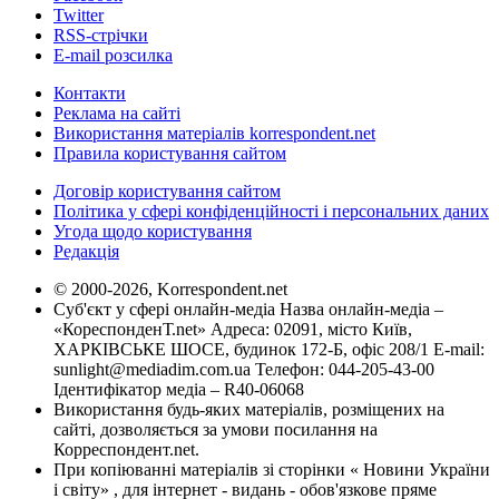
Twitter
RSS-стрічки
E-mail розсилка
Контакти
Реклама на сайті
Використання матеріалів korrespondent.net
Правила користування сайтом
Договір користування сайтом
Політика у сфері конфіденційності і персональних даних
Угода щодо користування
Редакція
© 2000-2026, Korrespondent.net
Суб'єкт у сфері онлайн-медіа Назва онлайн-медіа –
«КореспонденТ.net» Адреса: 02091, місто Київ,
ХАРКІВСЬКЕ ШОСЕ, будинок 172-Б, офіс 208/1 E-mail:
sunlight@mediadim.com.ua
Телефон: 044-205-43-00
Ідентифікатор медіа – R40-06068
Використання будь-яких матеріалів, розміщених на
сайті, дозволяється за умови посилання на
Корреспондент.net.
При копіюванні матеріалів зі сторінки « Новини України
і світу» , для інтернет - видань - обов'язкове пряме