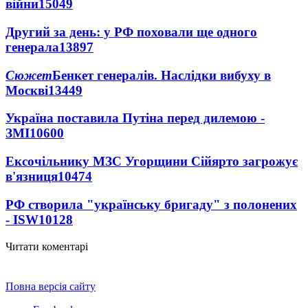
війни
15049
Другий за день: у РФ поховали ще одного
генерала
13897
Сюжет
Бенкет генералів. Наслідки вибуху в
Москві
13449
Україна поставила Путіна перед дилемою -
ЗМІ
10600
Ексочільнику МЗС Угорщини Сійярто загрожує
в'язниця
10474
РФ створила "українську бригаду" з полонених
- ISW
10128
Читати коментарі
Повна версія сайту