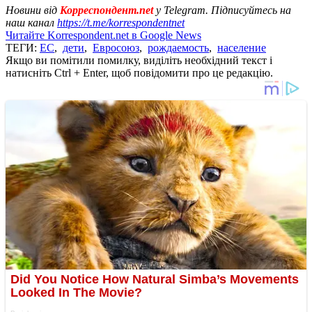
Новини від
Корреспондент.net
у Telegram. Підписуйтесь на
наш канал
https://t.me/korrespondentnet
Читайте Korrespondent.net в Google News
ТЕГИ:
ЕС
,
дети
,
Евросоюз
,
рождаемость
,
население
Якщо ви помітили помилку, виділіть необхідний текст і
натисніть Ctrl + Enter, щоб повідомити про це редакцію.