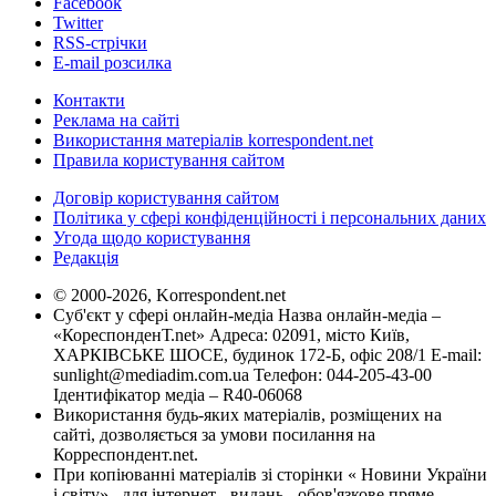
Facebook
Twitter
RSS-стрічки
E-mail розсилка
Контакти
Реклама на сайті
Використання матеріалів korrespondent.net
Правила користування сайтом
Договір користування сайтом
Політика у сфері конфіденційності і персональних даних
Угода щодо користування
Редакція
© 2000-2026, Korrespondent.net
Суб'єкт у сфері онлайн-медіа Назва онлайн-медіа –
«КореспонденТ.net» Адреса: 02091, місто Київ,
ХАРКІВСЬКЕ ШОСЕ, будинок 172-Б, офіс 208/1 E-mail:
sunlight@mediadim.com.ua
Телефон: 044-205-43-00
Ідентифікатор медіа – R40-06068
Використання будь-яких матеріалів, розміщених на
сайті, дозволяється за умови посилання на
Корреспондент.net.
При копіюванні матеріалів зі сторінки « Новини України
і світу» , для інтернет - видань - обов'язкове пряме