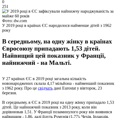
0
251
Фото: dw.com
У 2019 році в країнах ЄС народилося найменше дітей з 1962
року
В середньому, на одну жінку в країнах
Євросоюзу припадають 1,53 дітей.
Найвищий цей показник у Франції,
найнижчий - на Мальті.
У 27 країнах ЄС в 2019 році загальна кількість
новонароджених склала 4,17 мільйона - найменший показник
з 1962 року. Про це
свідчать
дані Eurostat у вівторок, 23
березня.
В середньому, в ЄС в 2019 році на одну жінку припадало 1,53
дітей. Це найнижчий показник з 2013 року, коли він
дорівнював 1,51. У Франції позаминулого року він виявився
найвищим - 1,86, далі йдуть Румунія (1,77), Чехія, Ірландія,