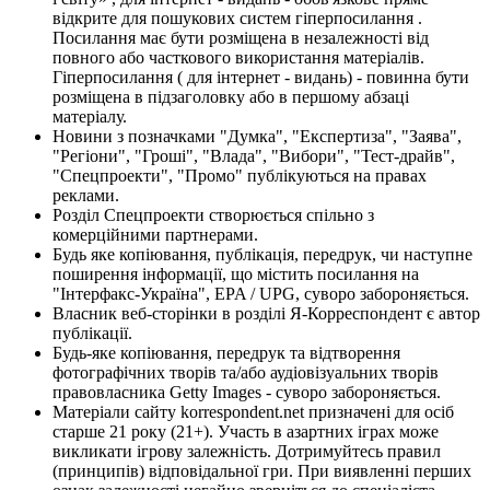
відкрите для пошукових систем гіперпосилання .
Посилання має бути розміщена в незалежності від
повного або часткового використання матеріалів.
Гіперпосилання ( для інтернет - видань) - повинна бути
розміщена в підзаголовку або в першому абзаці
матеріалу.
Новини з позначками "Думка", "Експертиза", "Заява",
"Регіони", "Гроші", "Влада", "Вибори", "Тест-драйв",
"Спецпроекти", "Промо" публікуються на правах
реклами.
Розділ Спецпроекти створюється спільно з
комерційними партнерами.
Будь яке копіювання, публікація, передрук, чи наступне
поширення інформації, що містить посилання на
"Інтерфакс-Україна", EPA / UPG, суворо забороняється.
Власник веб-сторінки в розділі Я-Корреспондент є автор
публікації.
Будь-яке копіювання, передрук та відтворення
фотографічних творів та/або аудіовізуальних творів
правовласника Getty Images - суворо забороняється.
Матеріали сайту korrespondent.net призначені для осіб
старше 21 року (21+). Участь в азартних іграх може
викликати ігрову залежність. Дотримуйтесь правил
(принципів) відповідальної гри. При виявленні перших