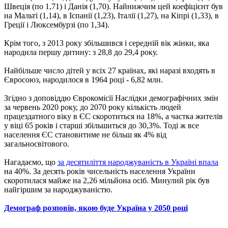
Швеція (по 1,71) і Данія (1,70). Найнижчим цей коефіцієнт був
на Мальті (1,14), в Іспанії (1,23), Італії (1,27), на Кіпрі (1,33), в
Греції і Люксембурзі (по 1,34).
Крім того, з 2013 року збільшився і середній вік жінки, яка
народила першу дитину: з 28,8 до 29,4 року.
Найбільше число дітей у всіх 27 країнах, які наразі входять в
Євросоюз, народилося в 1964 році - 6,82 млн.
Згідно з доповіддю Єврокомісії Наслідки демографічних змін
за червень 2020 року, до 2070 року кількість людей
працездатного віку в ЄС скоротиться на 18%, а частка жителів
у віці 65 років і старші збільшиться до 30,3%. Тоді ж все
населення ЄС становитиме не більш як 4% від
загальносвітового.
Нагадаємо, що
за десятиліття народжуваність в Україні впала
на 40%. За десять років чисельність населення України
скоротилася майже на 2,26 мільйона осіб. Минулий рік був
найгіршим за народжуваністю.
Демограф розповів, якою буде Україна у 2050 році