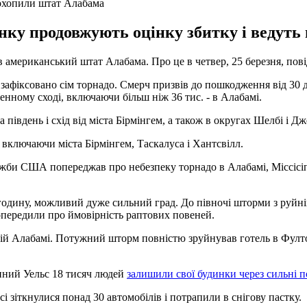
 охопили штат Алабама
унку продовжують оцінку збитку і ведут
 американський штат Алабама. Про це в четвер, 25 березня, пов
фіксовано сім торнадо. Смерч призвів до пошкодження від 30 до 
нному сході, включаючи більш ніж 36 тис. - в Алабамі.
івдень і схід від міста Бірмінгем, а також в округах Шелбі і Д
, включаючи міста Бірмінгем, Таскалуса і Хантсвілл.
жби США попереджав про небезпеку торнадо в Алабамі, Міссісіпі
 годину, можливий дуже сильний град. До півночі шторми з руйні
передили про ймовірність раптових повеней.
кій Алабамі. Потужний шторм повністю зруйнував готель в Фулт
енний Уельс 18 тисяч людей
залишили свої будинки через сильні п
сі зіткнулися понад 30 автомобілів і потрапили в снігову пастку.