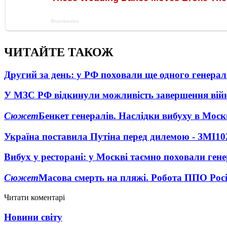
ЧИТАЙТЕ ТАКОЖ
Другий за день: у РФ поховали ще одного генерал
У МЗС РФ відкинули можливість завершення вій
Сюжет
Бенкет генералів. Наслідки вибуху в Моск
Україна поставила Путіна перед дилемою - ЗМІ
10
Вибух у ресторані: у Москві таємно поховали ген
Сюжет
Масова смерть на пляжі. Робота ППО Росі
Читати коментарі
Новини світу