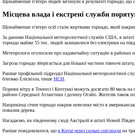
Щонайменше п'ятеро людей загинули в результаті торнадо, що
Місцева влада і екстрені служби порят
Щонайменше п'ятеро осіб стали жертвами торнадо, який накрив
За даними Національної метеорологічної служби США, в штаті за
торнадо майже 55 тис. людей залишилися без електрики на півде
Метеорологи оголосили про надзвичайну ситуацію в районах на п
Загроза торнадо зберігається для більшої частини півночі штату
Раніше профільний підрозділ Національної метеорологічної слу
близько Елісвілла, пише
НСН
.
Пориви вітру в Теннесі і Кентуккі можуть досягати 80 миль на
райони Середньої Атлантики і долину Огайо. Жителів також по
Наприкінці січня торнадо накрив невелике місто в американсь
повалив дерева.
Нагадаємо, на південному сході Австралії в штаті Новий Півд
Раніше повідомлялося, що
в Китаї через сильні снігопади
на тра