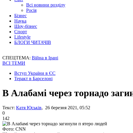
Всі новини розділу
Росія
Бізнес
Наука
Шоу-бізнес
Спорт
Lifestyle
БЛОГИ ЧИТАЧІВ
СПЕЦТЕМА:
Війна в Ірані
ВСІ ТЕМИ
Вступ України в ЄС
Теракт в Барселоні
В Алабамі через торнадо заги
Текст:
Катя Юськів
, 26 березня 2021, 05:52
0
142
Фото: CNN