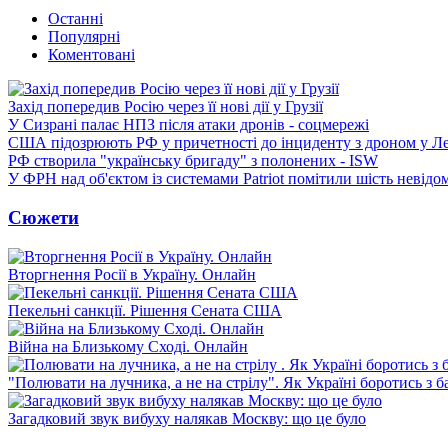
Останні
Популярні
Коментовані
Захід попередив Росію через її нові дії у Грузії
У Сизрані палає НПЗ після атаки дронів - соцмережі
США підозрюють РФ у причетності до інциденту з дроном у Л
РФ створила "українську бригаду" з полонених - ISW
У ФРН над об'єктом із системами Patriot помітили шість невідо
Сюжети
Вторгнення Росії в Україну. Онлайн
Пекельні санкції. Рішення Сената США
Війна на Близькому Сході. Онлайн
"Полювати на лучника, а не на стрілу". Як Україні боротись з 
Загадковий звук вибуху налякав Москву: що це було