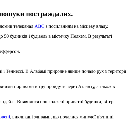
ь пошуки постраждалих.
ідомив телеканал
ABC
з посиланням на місцеву владу.
50 будинків і будівель в містечку Пелхем. В результаті
жефферсон.
 і Теннессі. В Алабамі природне явище почало рух з території
вними поривами вітру пройдуть через Атланту, а також в
ондейлі. Виявилися пошкоджені приватні будинки, вітер
овені
, викликані зливами, що почалися минулої п'ятниці.