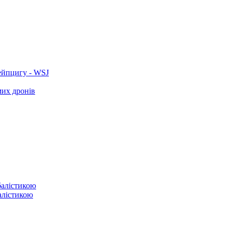
ейпцигу - WSJ
мих дронів
балістикою