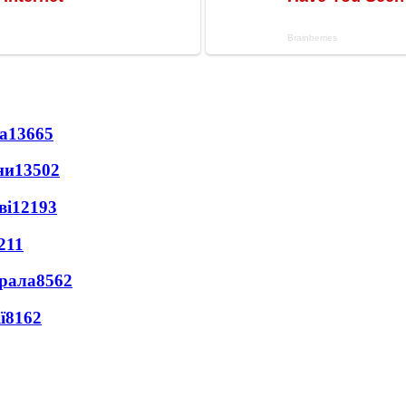
а
13665
ни
13502
ві
12193
211
ерала
8562
ї
8162