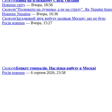
Сюжет
Війна на Близькому Сході. Онлайн
Новини світу
— Вчора, 18:56
Сюжет
"Полювати на лучника, а не на стрілу". Як Україні бор
Новини України
— Вчора, 16:36
Сюжет
Загадковий звук вибуху налякав Москву: що це було
Росія новини
— Вчора, 15:27
Сюжет
Бенкет генералів. Наслідки вибуху в Москві
Росія новини
— 6 серпня 2026, 23:58