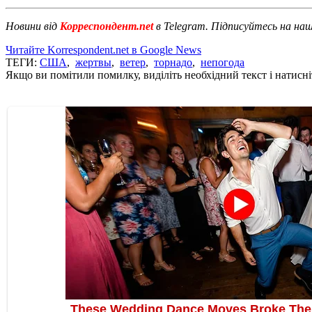
Новини від
Корреспондент.net
в Telegram. Підписуйтесь на на
Читайте Korrespondent.net в Google News
ТЕГИ:
США
,
жертвы
,
ветер
,
торнадо
,
непогода
Якщо ви помітили помилку, виділіть необхідний текст і натисніт