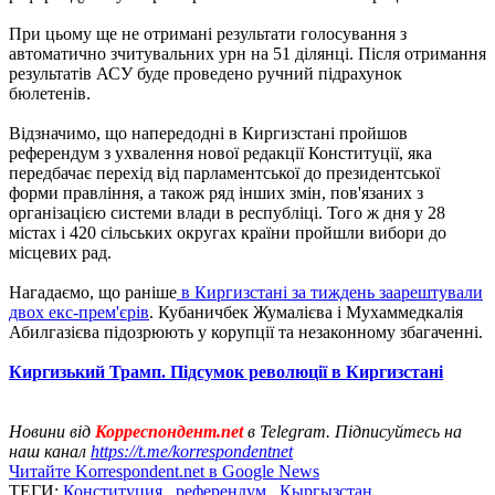
При цьому ще не отримані результати голосування з
автоматично зчитувальних урн на 51 ділянці. Після отримання
результатів АСУ буде проведено ручний підрахунок
бюлетенів.
Відзначимо, що напередодні в Киргизстані пройшов
референдум з ухвалення нової редакції Конституції, яка
передбачає перехід від парламентської до президентської
форми правління, а також ряд інших змін, пов'язаних з
організацією системи влади в республіці. Того ж дня у 28
містах і 420 сільських округах країни пройшли вибори до
місцевих рад.
Нагадаємо, що раніше
в Киргизстані за тиждень заарештували
двох екс-прем'єрів
. Кубаничбек Жумалієва і Мухаммедкалія
Абилгазієва підозрюють у корупції та незаконному збагаченні.
Киргизький Трамп. Підсумок революції в Киргизстані
Новини від
Корреспондент.net
в Telegram. Підписуйтесь на
наш канал
https://t.me/korrespondentnet
Читайте Korrespondent.net в Google News
ТЕГИ:
Конституция
,
референдум
,
Кыргызстан