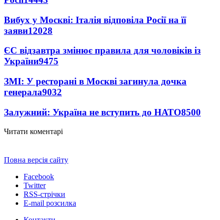
Вибух у Москві: Італія відповіла Росії на її
заяви
12028
ЄС відзавтра змінює правила для чоловіків із
України
9475
ЗМІ: У ресторані в Москві загинула дочка
генерала
9032
Залужний: Україна не вступить до НАТО
8500
Читати коментарі
Повна версія сайту
Facebook
Twitter
RSS-стрічки
E-mail розсилка
Контакти