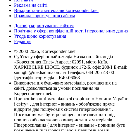
Реклама на сайті
Використання матеріалів korrespondent.net
Правила користування сайтом
Договір користування сайтом
Політика у сфері конфіденційності і персональних даних
Угода щодо користування
Редакція
© 2000-2026, Korrespondent.net
Суб'єкт у сфері онлайн-медіа Назва онлайн-медіа –
«КореспонденТ.net» Адреса: 02091, місто Київ,
ХАРКІВСЬКЕ ШОСЕ, будинок 172-Б, офіс 208/1 E-mail:
sunlight@mediadim.com.ua
Телефон: 044-205-43-00
Ідентифікатор медіа – R40-06068
Використання будь-яких матеріалів, розміщених на
сайті, дозволяється за умови посилання на
Корреспондент.net.
При копіюванні матеріалів зі сторінки « Новини України
і світу» , для інтернет - видань - обов'язкове пряме
відкрите для пошукових систем гіперпосилання .
Посилання має бути розміщена в незалежності від
повного або часткового використання матеріалів.
Гіперпосилання ( для інтернет - видань) - повинна бути
розміщена в підзаголовку або в першому абзаці