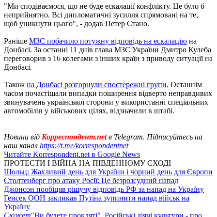
"Ми сподіваємося, що не буде ескалації конфлікту. Це було б
неприйнятно. Всі дипломатичні зусилля спрямовані на те,
щоб уникнути цього", - додав Петер Стано.
Раніше
МЗС побачило потужну відповідь на ескалацію
на
Донбасі. За останні 11 днів глава МЗС України Дмитро Кулеба
переговорив з 16 колегами з інших країн з приводу ситуації на
Донбасі.
Також
на Донбасі розгорнули спостережні групи.
Останнім
часом почастішали випадки поширення відверто неправдивих
звинувачень української сторони у використанні спеціальних
автомобілів у військових цілях, відзначили в штабі.
Новини від
Корреспондент.net
в Telegram. Підписуйтесь на
наш канал
https://t.me/korrespondentnet
Читайте Korrespondent.net в Google News
ПРОТЕСТИ І ВІЙНА НА ПІВДЕННОМУ СХОДІ
Шольц: Жахливий день для України і чорний день для Європи
Столтенберг про атаку Росії: Це безрозсудний напад
Джонсон пообіцяв рішучу відповідь РФ за напад на Україну
Генсек ООН закликав Путіна зупинити напад військ на
Україну
Сюжет
"Ви будете прокляті". Російські діячі культури - про