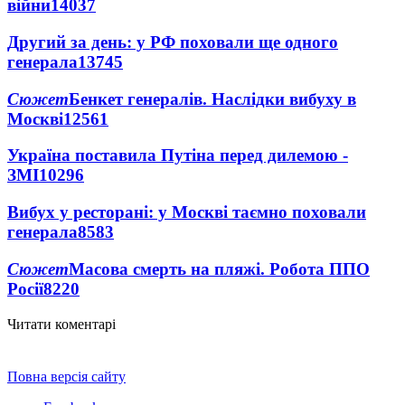
війни
14037
Другий за день: у РФ поховали ще одного
генерала
13745
Сюжет
Бенкет генералів. Наслідки вибуху в
Москві
12561
Україна поставила Путіна перед дилемою -
ЗМІ
10296
Вибух у ресторані: у Москві таємно поховали
генерала
8583
Сюжет
Масова смерть на пляжі. Робота ППО
Росії
8220
Читати коментарі
Повна версія сайту