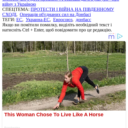
війну з Україною
СПЕЦТЕМА:
ПРОТЕСТИ І ВІЙНА НА ПІВДЕННОМУ
СХОДІ
,
Операція об'єднаних сил на Донбасі
ТЕГИ:
ЕС
,
Украина-ЕС
,
Евросоюз
,
донбасс
Якщо ви помітили помилку, виділіть необхідний текст і
натисніть Ctrl + Enter, щоб повідомити про це редакцію.