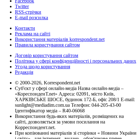
Facebook
Twitter
RSS-стрічки
E-mail розсилка
Контакти
Реклама на сайті
Використання матеріалів korrespondent.net
Правила користування сайтом
Договір користування сайтом
Політика у сфері конфіденційності і персональних даних
Угода щодо користування
Редакція
© 2000-2026, Korrespondent.net
Суб'єкт у сфері онлайн-медіа Назва онлайн-медіа –
«КореспонденТ.net» Адреса: 02091, місто Київ,
ХАРКІВСЬКЕ ШОСЕ, будинок 172-Б, офіс 208/1 E-mail:
sunlight@mediadim.com.ua
Телефон: 044-205-43-00
Ідентифікатор медіа – R40-06068
Використання будь-яких матеріалів, розміщених на
сайті, дозволяється за умови посилання на
Корреспондент.net.
При копіюванні матеріалів зі сторінки « Новини України
і світу» , для інтернет - видань - обов'язкове пряме