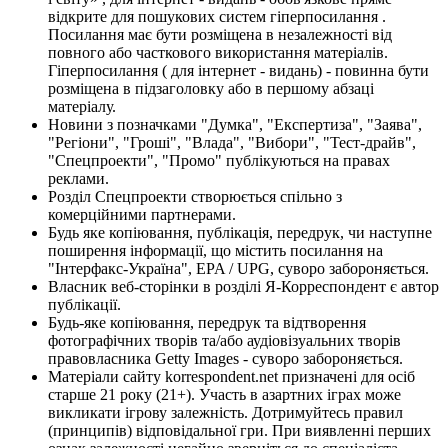
відкрите для пошукових систем гіперпосилання .
Посилання має бути розміщена в незалежності від
повного або часткового використання матеріалів.
Гіперпосилання ( для інтернет - видань) - повинна бути
розміщена в підзаголовку або в першому абзаці
матеріалу.
Новини з позначками "Думка", "Експертиза", "Заява",
"Регіони", "Гроші", "Влада", "Вибори", "Тест-драйв",
"Спецпроекти", "Промо" публікуються на правах
реклами.
Розділ Спецпроекти створюється спільно з
комерційними партнерами.
Будь яке копіювання, публікація, передрук, чи наступне
поширення інформації, що містить посилання на
"Інтерфакс-Україна", EPA / UPG, суворо забороняється.
Власник веб-сторінки в розділі Я-Корреспондент є автор
публікації.
Будь-яке копіювання, передрук та відтворення
фотографічних творів та/або аудіовізуальних творів
правовласника Getty Images - суворо забороняється.
Матеріали сайту korrespondent.net призначені для осіб
старше 21 року (21+). Участь в азартних іграх може
викликати ігрову залежність. Дотримуйтесь правил
(принципів) відповідальної гри. При виявленні перших