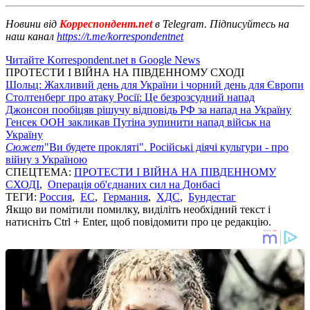
Новини від
Корреспондент.net
в Telegram. Підписуйтесь на
наш канал
https://t.me/korrespondentnet
Читайте Korrespondent.net в Google News
ПРОТЕСТИ І ВІЙНА НА ПІВДЕННОМУ СХОДІ
Шольц: Жахливий день для України і чорний день для Європи
Столтенберг про атаку Росії: Це безрозсудний напад
Джонсон пообіцяв рішучу відповідь РФ за напад на Україну
Генсек ООН закликав Путіна зупинити напад військ на
Україну
Сюжет
"Ви будете прокляті". Російські діячі культури - про
війну з Україною
СПЕЦТЕМА:
ПРОТЕСТИ І ВІЙНА НА ПІВДЕННОМУ
СХОДІ
,
Операція об'єднаних сил на Донбасі
ТЕГИ:
Россия
,
ЕС
,
Германия
,
ХДС
,
Бундестаг
Якщо ви помітили помилку, виділіть необхідний текст і
натисніть Ctrl + Enter, щоб повідомити про це редакцію.