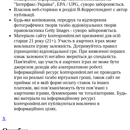
"Інтерфакс-Україна", EPA / UPG, суворо забороняється.
Власник веб-сторінки в розділі Я-Корреспондент є автор
публікації.
Будь-яке копіювання, передрук та відтворення
фотографічних творів та/або аудіовізуальних творів
правовласника Getty Images - суворо забороняється.
Матеріали сайту korrespondent.net призначені для осіб
старше 21 року (21+). Участь в азартних іграх може
викликати ігрову залежність. Дотримуйтесь правил
(принципів) відповідальної гри. При виявленні перших
ознак залежності негайно зверніться до спеціаліста.
Пам'ятайте, що участь в азартних іграх не може бути
джерелом доходів або альтернативою роботі.
Інформаційний ресурс korrespondent.net не проводить
ігри на реальні та/або віртуальні гроші, також сайт не
приймає ні в якій формі оплату ставок та інших
платежів, які пов’язані/можуть бути пов’язані з
азартними іграми, букмекерами чи тоталізаторами. Будь-
які матеріали на інформаційному ресурсі
korrespondent.net публікуються виключно в
інформаційних цілях.
X