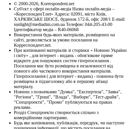
© 2000-2026, Korrespondent.net
Суб'єкт у сфері онлайн-медіа Назва онлайн-медіа –
«КореспонденТ.net» Адреса: 02091, місто Київ,
ХАРКІВСЬКЕ ШОСЕ, будинок 172-Б, офіс 208/1 E-mail:
sunlight@mediadim.com.ua
Телефон: 044-205-43-00
Ідентифікатор медіа – R40-06068
Використання будь-яких матеріалів, розміщених на
сайті, дозволяється за умови посилання на
Корреспондент.net.
При копіюванні матеріалів зі сторінки « Новини України
і світу» , для інтернет - видань - обов'язкове пряме
відкрите для пошукових систем гіперпосилання .
Посилання має бути розміщена в незалежності від
повного або часткового використання матеріалів.
Гіперпосилання ( для інтернет - видань) - повинна бути
розміщена в підзаголовку або в першому абзаці
матеріалу.
Новини з позначками "Думка", "Експертиза", "Заява",
"Регіони", "Гроші", "Влада", "Вибори", "Тест-драйв",
"Спецпроекти", "Промо" публікуються на правах
реклами.
Розділ Спецпроекти створюється спільно з
комерційними партнерами.
Будь яке копіювання, публікація, передрук, чи наступне
поширення інформації, що містить посилання на