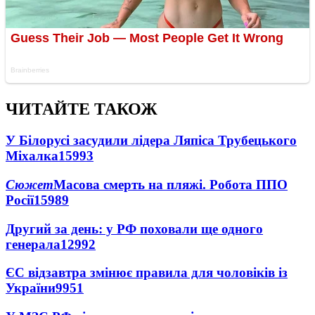
ЧИТАЙТЕ ТАКОЖ
У Білорусі засудили лідера Ляпіса Трубецького
Міхалка
15993
Сюжет
Масова смерть на пляжі. Робота ППО
Росії
15989
Другий за день: у РФ поховали ще одного
генерала
12992
ЄС відзавтра змінює правила для чоловіків із
України
9951