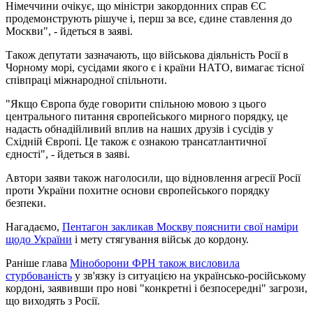
Німеччини очікує, що міністри закордонних справ ЄС
продемонструють рішуче і, перш за все, єдине ставлення до
Москви", - йдеться в заяві.
Також депутати зазначають, що військова діяльність Росії в
Чорному морі, сусідами якого є і країни НАТО, вимагає тісної
співпраці міжнародної спільноти.
"Якщо Європа буде говорити спільною мовою з цього
центрального питання європейського мирного порядку, це
надасть обнадійливий вплив на наших друзів і сусідів у
Східній Європі. Це також є ознакою трансатлантичної
єдності", - йдеться в заяві.
Автори заяви також наголосили, що відновлення агресії Росії
проти України похитне основи європейського порядку
безпеки.
Нагадаємо,
Пентагон закликав Москву пояснити свої наміри
щодо України
і мету стягування військ до кордону.
Раніше глава
Міноборони ФРН також висловила
стурбованість
у зв'язку із ситуацією на українсько-російському
кордоні, заявивши про нові "конкретні і безпосередні" загрози,
що виходять з Росії.