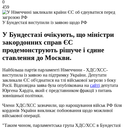
0
459
У Бундестазі виступили із заявою щодо РФ
У Бундестазі очікують, що міністри
закордонних справ ЄС
продемонструють рішуче і єдине
ставлення до Москви.
Найбільша партія парламенті Німеччини - ХДС/ХСС-
виступила із заявою на підтримку України. Депутати
закликали ЄС об'єднатися на тлі військової загрози з боку
Росії. Відповідна заява була опублікована на
сайті
депутата
Юргена Хардта, який є представником фракції з питань
зовнішньої політики.
Члени ХДС/ХСС зазначили, що нарощування військ РФ біля
кордонів України викликає побоювання щодо можливої ​​
військової операції.
"Таким чином, парламентська група ХДС/ХСС в Бундестазі