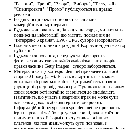
"Регіони", "Гроші", "Влада", "Вибори", "Тест-драйв",
"Спецпроекти", "Промо" публікуються на правах
реклами.
Розділ Спецпроекти створюється спільно з
комерційними партнерами.
Будь яке копіювання, публікація, передрук, чи наступне
поширення інформації, що містить посилання на
"Інтерфакс-Україна", EPA / UPG, суворо забороняється.
Власник веб-сторінки в розділі Я-Корреспондент є автор
публікації.
Будь-яке копіювання, передрук та відтворення
фотографічних творів та/або аудіовізуальних творів
правовласника Getty Images - суворо забороняється.
Матеріали сайту korrespondent.net призначені для осіб
старше 21 року (21+). Участь в азартних іграх може
викликати ігрову залежність. Дотримуйтесь правил
(принципів) відповідальної гри. При виявленні перших
ознак залежності негайно зверніться до спеціаліста.
Пам'ятайте, що участь в азартних іграх не може бути
джерелом доходів або альтернативою роботі.
Інформаційний ресурс korrespondent.net не проводить
ігри на реальні та/або віртуальні гроші, також сайт не
приймає ні в якій формі оплату ставок та інших
платежів, які пов’язані/можуть бути пов’язані з
азартними іграми, букмекерами чи тоталізаторами. Будь-