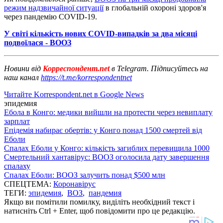
режим надзвичайної ситуації
в глобальній охороні здоров'я
через пандемію COVID-19.
У світі кількість нових COVID-випадків за два місяці
подвоїлася - ВООЗ
Новини від
Корреспондент.net
в Telegram. Підписуйтесь на
наш канал
https://t.me/korrespondentnet
Читайте Korrespondent.net в Google News
эпидемия
Ебола в Конго: медики вийшли на протести через невиплату
зарплат
Епідемія набирає обертів: у Конго понад 1500 смертей від
Еболи
Спалах Еболи у Конго: кількість загиблих перевищила 1000
Смертельний хантавірус: ВООЗ оголосила дату завершення
спалаху
Спалах Еболи: ВООЗ залучить понад $500 млн
СПЕЦТЕМА:
Коронавірус
ТЕГИ:
эпидемия
,
ВОЗ
,
пандемия
Якщо ви помітили помилку, виділіть необхідний текст і
натисніть Ctrl + Enter, щоб повідомити про це редакцію.