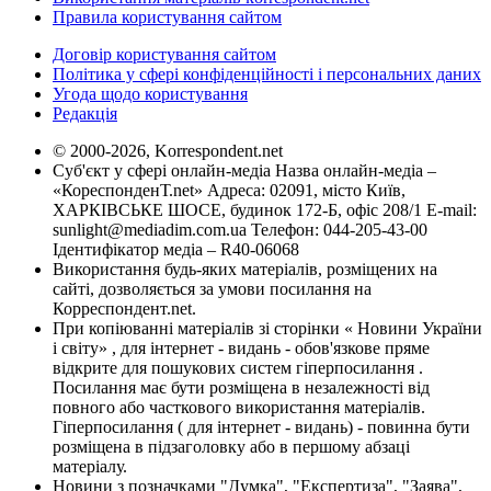
Правила користування сайтом
Договір користування сайтом
Політика у сфері конфіденційності і персональних даних
Угода щодо користування
Редакція
© 2000-2026, Korrespondent.net
Суб'єкт у сфері онлайн-медіа Назва онлайн-медіа –
«КореспонденТ.net» Адреса: 02091, місто Київ,
ХАРКІВСЬКЕ ШОСЕ, будинок 172-Б, офіс 208/1 E-mail:
sunlight@mediadim.com.ua
Телефон: 044-205-43-00
Ідентифікатор медіа – R40-06068
Використання будь-яких матеріалів, розміщених на
сайті, дозволяється за умови посилання на
Корреспондент.net.
При копіюванні матеріалів зі сторінки « Новини України
і світу» , для інтернет - видань - обов'язкове пряме
відкрите для пошукових систем гіперпосилання .
Посилання має бути розміщена в незалежності від
повного або часткового використання матеріалів.
Гіперпосилання ( для інтернет - видань) - повинна бути
розміщена в підзаголовку або в першому абзаці
матеріалу.
Новини з позначками "Думка", "Експертиза", "Заява",