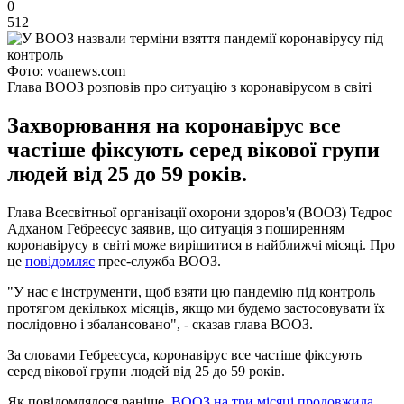
0
512
Фото: voanews.com
Глава ВООЗ розповів про ситуацію з коронавірусом в світі
Захворювання на коронавірус все
частіше фіксують серед вікової групи
людей від 25 до 59 років.
Глава Всесвітньої організації охорони здоров'я (ВООЗ) Тедрос
Адханом Гебреєсус заявив, що ситуація з поширенням
коронавірусу в світі може вирішитися в найближчі місяці. Про
це
повідомляє
прес-служба ВООЗ.
"У нас є інструменти, щоб взяти цю пандемію під контроль
протягом декількох місяців, якщо ми будемо застосовувати їх
послідовно і збалансовано", - сказав глава ВООЗ.
За словами Гебреєсуса, коронавірус все частіше фіксують
серед вікової групи людей від 25 до 59 років.
Як повідомлялося раніше,
ВООЗ на три місяці продовжила