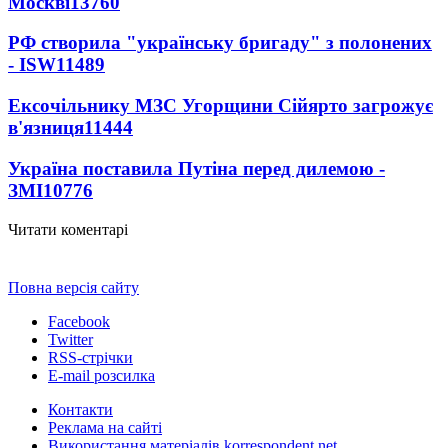
Москві
13760
РФ створила "українську бригаду" з полонених
- ISW
11489
Ексочільнику МЗС Угорщини Сійярто загрожує
в'язниця
11444
Україна поставила Путіна перед дилемою -
ЗМІ
10776
Читати коментарі
Повна версія сайту
Facebook
Twitter
RSS-стрічки
E-mail розсилка
Контакти
Реклама на сайті
Використання матеріалів korrespondent.net