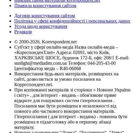
Використання матеріалів korrespondent.net
Правила користування сайтом
Договір користування сайтом
Політика у сфері конфіденційності і персональних даних
Угода щодо користування
Редакція
© 2000-2026, Korrespondent.net
Суб'єкт у сфері онлайн-медіа Назва онлайн-медіа –
«КореспонденТ.net» Адреса: 02091, місто Київ,
ХАРКІВСЬКЕ ШОСЕ, будинок 172-Б, офіс 208/1 E-mail:
sunlight@mediadim.com.ua
Телефон: 044-205-43-00
Ідентифікатор медіа – R40-06068
Використання будь-яких матеріалів, розміщених на
сайті, дозволяється за умови посилання на
Корреспондент.net.
При копіюванні матеріалів зі сторінки « Новини України
і світу» , для інтернет - видань - обов'язкове пряме
відкрите для пошукових систем гіперпосилання .
Посилання має бути розміщена в незалежності від
повного або часткового використання матеріалів.
Гіперпосилання ( для інтернет - видань) - повинна бути
розміщена в підзаголовку або в першому абзаці
матеріалу.
Новини з позначками "Думка", "Експертиза", "Заява",