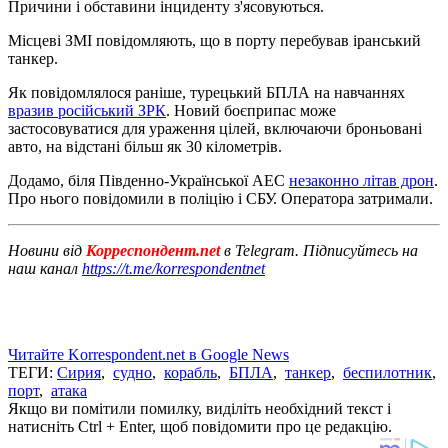
Причини і обставини інциденту з'ясовуються.
Місцеві ЗМІ повідомляють, що в порту перебував іранський
танкер.
Як повідомлялося раніше, турецький БПЛА на навчаннях
вразив російський ЗРК
. Новий боєприпас може
застосовуватися для ураження цілей, включаючи броньовані
авто, на відстані більш як 30 кілометрів.
Додамо, біля Південно-Української АЕС
незаконно літав дрон
.
Про нього повідомили в поліцію і СБУ. Оператора затримали.
Новини від
Корреспондент.net
в Telegram. Підписуйтесь на
наш канал
https://t.me/korrespondentnet
Читайте Korrespondent.net в Google News
ТЕГИ:
Сирия
,
судно
,
корабль
,
БПЛА
,
танкер
,
беспилотник
,
порт
,
атака
Якщо ви помітили помилку, виділіть необхідний текст і
натисніть Ctrl + Enter, щоб повідомити про це редакцію.