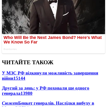
ЧИТАЙТЕ ТАКОЖ
У МЗС РФ відкинули можливість завершення
війни
15144
Другий за день: у РФ поховали ще одного
генерала
13980
Сюжет
Бенкет генералів. Наслідки вибуху в