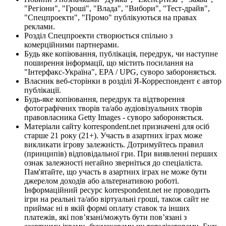
"Регіони", "Гроші", "Влада", "Вибори", "Тест-драйв",
"Спецпроекти", "Промо" публікуються на правах
реклами.
Розділ Спецпроекти створюється спільно з
комерційними партнерами.
Будь яке копіювання, публікація, передрук, чи наступне
поширення інформації, що містить посилання на
"Інтерфакс-Україна", EPA / UPG, суворо забороняється.
Власник веб-сторінки в розділі Я-Корреспондент є автор
публікації.
Будь-яке копіювання, передрук та відтворення
фотографічних творів та/або аудіовізуальних творів
правовласника Getty Images - суворо забороняється.
Матеріали сайту korrespondent.net призначені для осіб
старше 21 року (21+). Участь в азартних іграх може
викликати ігрову залежність. Дотримуйтесь правил
(принципів) відповідальної гри. При виявленні перших
ознак залежності негайно зверніться до спеціаліста.
Пам'ятайте, що участь в азартних іграх не може бути
джерелом доходів або альтернативою роботі.
Інформаційний ресурс korrespondent.net не проводить
ігри на реальні та/або віртуальні гроші, також сайт не
приймає ні в якій формі оплату ставок та інших
платежів, які пов’язані/можуть бути пов’язані з