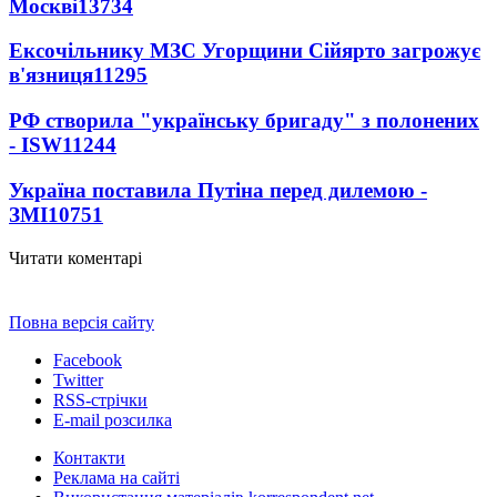
Москві
13734
Ексочільнику МЗС Угорщини Сійярто загрожує
в'язниця
11295
РФ створила "українську бригаду" з полонених
- ISW
11244
Україна поставила Путіна перед дилемою -
ЗМІ
10751
Читати коментарі
Повна версія сайту
Facebook
Twitter
RSS-стрічки
E-mail розсилка
Контакти
Реклама на сайті