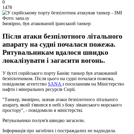
0
1478
Фото: sana.sy
Імовірно, був атакований іранський танкер
Після атаки безпілотного літального
апарату на судні почалася пожежа.
Рятувальникам вдалося швидко
локалізувати і загасити вогонь.
У бухті сирійського порту Баніяс танкер був атакований
безпілотником. Після цього на судні почалася пожежа,
повідомляє агентство
SANA
з посиланням на Міністерство
нафти і мінеральних ресурсів Сирії.
"Танкер, імовірно, зазнав атаки безпілотного літального
апарату, який з'явився в небі з боку ліванського морського
простору", - повідомили в міністерстві.
Рятувальники полум'я швидко загасили.
Інформація про загиблих і постраждалих не надходила.