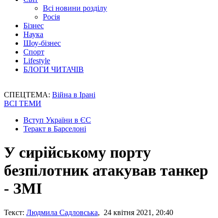
Всі новини розділу
Росія
Бізнес
Наука
Шоу-бізнес
Спорт
Lifestyle
БЛОГИ ЧИТАЧІВ
СПЕЦТЕМА:
Війна в Ірані
ВСІ ТЕМИ
Вступ України в ЄС
Теракт в Барселоні
У сирійському порту
безпілотник атакував танкер
- ЗМІ
Текст:
Людмила Садловська
, 24 квітня 2021, 20:40