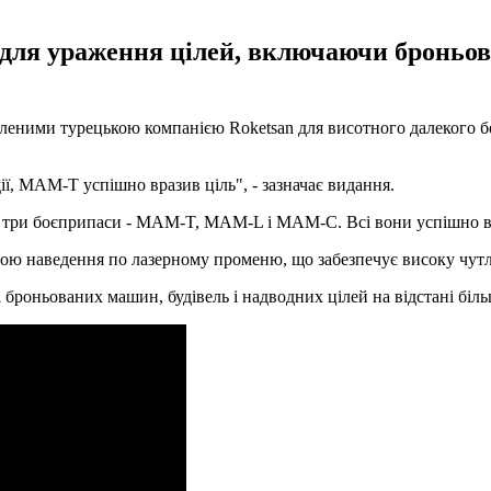
для ураження цілей, включаючи броньован
леними турецькою компанією Roketsan для висотного далекого б
ії, MAM-T успішно вразив ціль", - зазначає видання.
зу три боєприпаси - MAM-T, MAM-L і MAM-C. Всі вони успішно в
 наведення по лазерному променю, що забезпечує високу чутлив
броньованих машин, будівель і надводних цілей на відстані біль