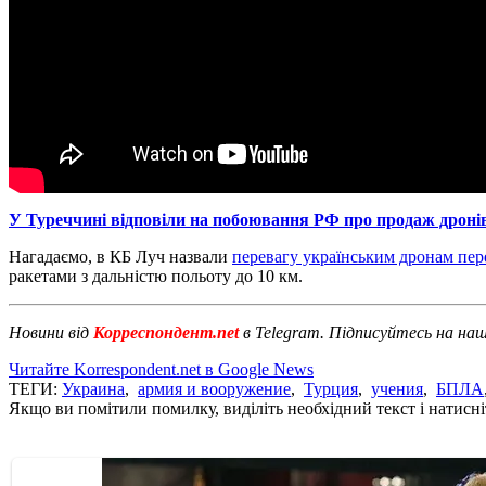
У Туреччині відповіли на побоювання РФ про продаж дронів
Нагадаємо, в КБ Луч назвали
перевагу українським дронам пе
ракетами з дальністю польоту до 10 км.
Новини від
Корреспондент.net
в Telegram. Підписуйтесь на на
Читайте Korrespondent.net в Google News
ТЕГИ:
Украина
,
армия и вооружение
,
Турция
,
учения
,
БПЛА
Якщо ви помітили помилку, виділіть необхідний текст і натисніт