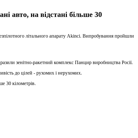
і авто, на відстані більше 30
езпілотного літального апарату Akinci. Випробування пройшли
разили зенітно-ракетний комплекс Панцир виробництва Росії.
ість до цілей - рухомих і нерухомих.
ше 30 кілометрів.