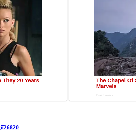
ії
26820