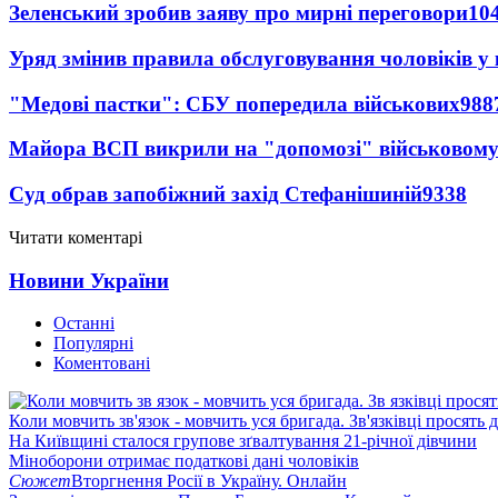
Зеленський зробив заяву про мирні переговори
10
Уряд змінив правила обслуговування чоловіків у
"Медові пастки": СБУ попередила військових
988
Майора ВСП викрили на "допомозі" військовому
Суд обрав запобіжний захід Стефанішиній
9338
Читати коментарі
Новини України
Останні
Популярні
Коментовані
Коли мовчить зв'язок - мовчить уся бригада. Зв'язківці просять
На Київщині сталося групове зґвалтування 21-річної дівчини
Міноборони отримає податкові дані чоловіків
Сюжет
Вторгнення Росії в Україну. Онлайн