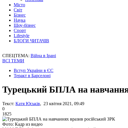
Місто
Світ
Бізнес
Наука
Шоу-бізнес
Спорт
Lifestyle
БЛОГИ ЧИТАЧІВ
СПЕЦТЕМА:
Війна в Ірані
ВСІ ТЕМИ
Вступ України в ЄС
Теракт в Барселоні
Турецький БПЛА на навчання
Текст:
Катя Юськів
, 23 квітня 2021, 09:49
0
1825
Фото: Кадр из видео