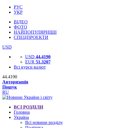
РУС
УКР
ВІДЕО
ФОТО
НАЙПОПУЛЯРНІШІ
СПЕЦПРОЕКТИ
USD
USD
44.4190
EUR
51.3207
Всі курси валют
44.4190
Авторизація
Пошук
RU
ВСІ РОЗДІЛИ
Головна
Україна
Всі новини розділу
Політика