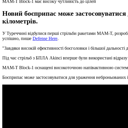
MAM-T Block-1 має високу чутливість до цілей
Новий боєприпас може застосовуватися 
кілометрів.
У Туреччині відбулися перші стрільби ракетами MAM-T, розроб
успішно, пише
Defense Here
.
"Завдяки високій ефективності боєголовки і більшої дальності д
Під час стрільб з БПЛА Akinci вперше були використані відра
MAM-T Block-1 оснащені високоточною напівактивною системою
Боєприпас може застосовуватися для ураження неброньованих і 