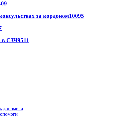
409
 консульствах за кордоном
10095
7
 в СЗЧ
9511
 допомоги