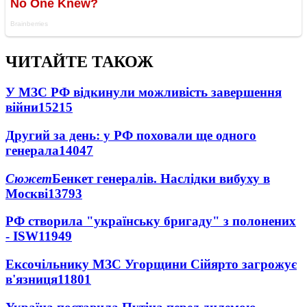
ЧИТАЙТЕ ТАКОЖ
У МЗС РФ відкинули можливість завершення
війни
15215
Другий за день: у РФ поховали ще одного
генерала
14047
Сюжет
Бенкет генералів. Наслідки вибуху в
Москві
13793
РФ створила "українську бригаду" з полонених
- ISW
11949
Ексочільнику МЗС Угорщини Сійярто загрожує
в'язниця
11801