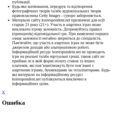
публікації.
Будь-яке копіювання, передрук та відтворення
фотографічних творів та/або аудіовізуальних творів
правовласника Getty Images - суворо забороняється.
Матеріали сайту korrespondent.net призначені для осіб
старше 21 року (21+). Участь в азартних іграх може
викликати ігрову залежність. Дотримуйтесь правил
(принципів) відповідальної гри. При виявленні перших
ознак залежності негайно зверніться до спеціаліста.
Пам'ятайте, що участь в азартних іграх не може бути
джерелом доходів або альтернативою роботі.
Інформаційний ресурс korrespondent.net не проводить
ігри на реальні та/або віртуальні гроші, також сайт не
приймає ні в якій формі оплату ставок та інших
платежів, які пов’язані/можуть бути пов’язані з
азартними іграми, букмекерами чи тоталізаторами. Будь-
які матеріали на інформаційному ресурсі
korrespondent.net публікуються виключно в
інформаційних цілях.
X
Ошибка