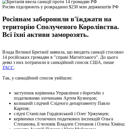
Росіян підозрюють у розкраданні $230 млн держкоштів РФ
Росіянам заборонили в'їжджати на
територію Сполученого Королівства.
Всі їхні активи заморозять.
Влада Великої Британії заявила, що вводить санкції стосовно
14 російських громадян в "справі Магнітського". До цього
деякі з них потрапили в санкційний список США, пише
ТАСС
.
Так, у санкційний список увійшли:
заступник керівника Управління з боротьби з
податковими злочинами Артем Кузнецов;
колишній слідчий Слідчого департаменту Павло
Карпов;
слідчі Станіслав Гордієвський і Олег Уржумцев;
керівники столичних податкових інспекцій Ольга
Степанова, її чоловік Владлен Степанов і Олена Хіміна;