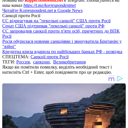
Новини від
Корреспондент.net
в Telegram. Підписуйтесь на
наш канал
https://t.me/korrespondentnet
Читайте Korrespondent.net в Google News
Санкції проти Росії
ЄС відреагував на "пекельні санкції" США проти Росії
Сенат США підтримав "пекельні санкції" проти РФ
ЄС запровадив санкції проти п'яти осіб, причетних до ВПК
Росії
Росія обурилася новими санкціями і звинуватила Британію у
"війні"
Кредитна криза вдарила по найбільших банках РФ - розвідка
СПЕЦТЕМА:
Санкції проти Росії
ТЕГИ:
Россия
,
санкции
,
Великобритания
Якщо ви помітили помилку, виділіть необхідний текст і
натисніть Ctrl + Enter, щоб повідомити про це редакцію.