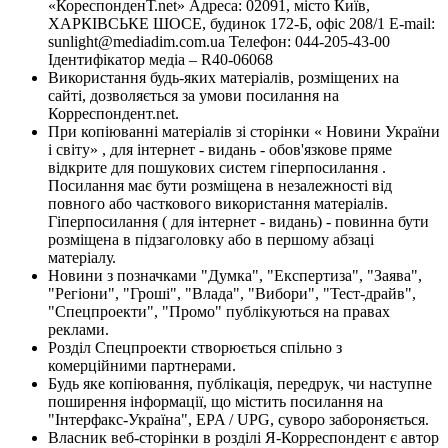
«КореспонденТ.net» Адреса: 02091, місто Київ,
ХАРКІВСЬКЕ ШОСЕ, будинок 172-Б, офіс 208/1 E-mail:
sunlight@mediadim.com.ua
Телефон: 044-205-43-00
Ідентифікатор медіа – R40-06068
Використання будь-яких матеріалів, розміщених на
сайті, дозволяється за умови посилання на
Корреспондент.net.
При копіюванні матеріалів зі сторінки « Новини України
і світу» , для інтернет - видань - обов'язкове пряме
відкрите для пошукових систем гіперпосилання .
Посилання має бути розміщена в незалежності від
повного або часткового використання матеріалів.
Гіперпосилання ( для інтернет - видань) - повинна бути
розміщена в підзаголовку або в першому абзаці
матеріалу.
Новини з позначками "Думка", "Експертиза", "Заява",
"Регіони", "Гроші", "Влада", "Вибори", "Тест-драйв",
"Спецпроекти", "Промо" публікуються на правах
реклами.
Розділ Спецпроекти створюється спільно з
комерційними партнерами.
Будь яке копіювання, публікація, передрук, чи наступне
поширення інформації, що містить посилання на
"Інтерфакс-Україна", EPA / UPG, суворо забороняється.
Власник веб-сторінки в розділі Я-Корреспондент є автор