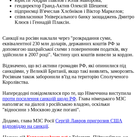
юристи Андрій Павлов і Юлія Майорова;
гендиректор Гранд-Актив Олексій Шешеня;
підприємці В'ячеслав Хлєбніков і Віктор Маркелов;
співвласники Універсального банку заощаджень Дмитро
Клюєв і Геннадій Плаксін.
Санкції на росіян наклали через "розкрадання суми,
еквівалентної 230 млн доларів, державних коштів РФ за
допомогою шахрайської схеми з поверненням податків, яку
здійснили в 2007 році". Частину цих коштів вивели за кордон.
Відзначено, що всі активи громадян РФ, які опинилися під
санкціями, у Великій Британії, якщо такі виявлять, заморозять.
Росіянам також заборонили в'їзд на територію Сполученого
Королівства.
Напередодні повідомлялося про те, що Німеччина виступила
проти посилення санкцій щодо РФ
. Глава німецького МЗС
наполягає на діалозі з російською владою, оскільки
"відносини з Москвою дуже погані".
Додамо, глава МЗС Росії
Сергій Лавров пригрозив США
відповіддю на санкції
.