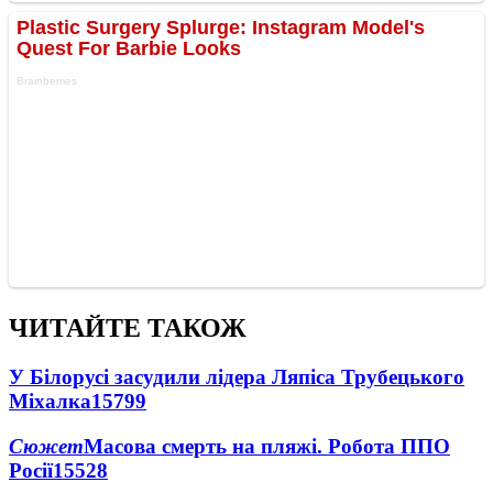
ЧИТАЙТЕ ТАКОЖ
У Білорусі засудили лідера Ляпіса Трубецького
Міхалка
15799
Сюжет
Масова смерть на пляжі. Робота ППО
Росії
15528