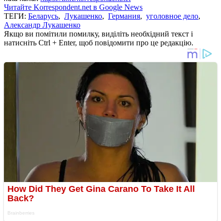
Читайте Korrespondent.net в Google News
ТЕГИ:
Беларусь
,
Лукашенко
,
Германия
,
уголовное дело
,
Александр Лукашенко
Якщо ви помітили помилку, виділіть необхідний текст і
натисніть Ctrl + Enter, щоб повідомити про це редакцію.