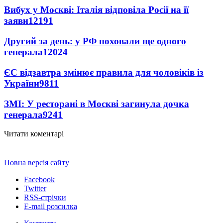
Вибух у Москві: Італія відповіла Росії на її
заяви
12191
Другий за день: у РФ поховали ще одного
генерала
12024
ЄС відзавтра змінює правила для чоловіків із
України
9811
ЗМІ: У ресторані в Москві загинула дочка
генерала
9241
Читати коментарі
Повна версія сайту
Facebook
Twitter
RSS-стрічки
E-mail розсилка