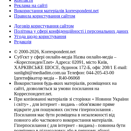
Контакти
Реклама на сайті
Використання матеріалів korrespondent.net
Правила користування сайтом
Договір користування сайтом
Політика у сфері конфіденційності і персональних даних
Угода щодо користування
Редакція
© 2000-2026, Korrespondent.net
Суб'єкт у сфері онлайн-медіа Назва онлайн-медіа –
«КореспонденТ.net» Адреса: 02091, місто Київ,
ХАРКІВСЬКЕ ШОСЕ, будинок 172-Б, офіс 208/1 E-mail:
sunlight@mediadim.com.ua
Телефон: 044-205-43-00
Ідентифікатор медіа – R40-06068
Використання будь-яких матеріалів, розміщених на
сайті, дозволяється за умови посилання на
Корреспондент.net.
При копіюванні матеріалів зі сторінки « Новини України
і світу» , для інтернет - видань - обов'язкове пряме
відкрите для пошукових систем гіперпосилання .
Посилання має бути розміщена в незалежності від
повного або часткового використання матеріалів.
Гіперпосилання ( для інтернет - видань) - повинна бути
розміщена в підзаголовку або в першому абзаці