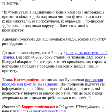
та тортур.
"Їх утримували в надзвичайно тісних камерах і автозаках, і
протягом кількох днів над ними чинили фізичне насильство,
їх принижували, їм погрожували, їх ображали, і по-іншому
здійснювали над ними наругу", - йдеться в заяві в
прокуратуру.
Адвокати очікують дій від німецької влади, зокрема початку
розслідування.
До цього стало відомо, що в Білорусі
планують протести на 9
Травня
. Від серпня 2020 року станом на травень 2021 року в
Білорусі відкрили більше трьох тисяч кримінальних справ за
порушення порядку проведення масових заходів і акцій
протесту.
Також
Korrespondent.net
писав, що Лукашенко
пригрозив
проблемами компаніям з Європи
. Він попросив підготувати
інформацію про найбільші європейські підприємства, які
працюють у Білорусі за аналогією з тим, "як це було перед
американськими цими витребеньками в економіці".
Новини від
Корреспондент.net
в Telegram. Підписуйтесь на
наш канал
https://t.me/korrespondentnet