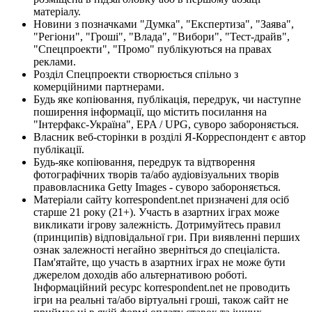
матеріалу.
Новини з позначками "Думка", "Експертиза", "Заява",
"Регіони", "Гроші", "Влада", "Вибори", "Тест-драйв",
"Спецпроекти", "Промо" публікуються на правах
реклами.
Розділ Спецпроекти створюється спільно з
комерційними партнерами.
Будь яке копіювання, публікація, передрук, чи наступне
поширення інформації, що містить посилання на
"Інтерфакс-Україна", EPA / UPG, суворо забороняється.
Власник веб-сторінки в розділі Я-Корреспондент є автор
публікації.
Будь-яке копіювання, передрук та відтворення
фотографічних творів та/або аудіовізуальних творів
правовласника Getty Images - суворо забороняється.
Матеріали сайту korrespondent.net призначені для осіб
старше 21 року (21+). Участь в азартних іграх може
викликати ігрову залежність. Дотримуйтесь правил
(принципів) відповідальної гри. При виявленні перших
ознак залежності негайно зверніться до спеціаліста.
Пам'ятайте, що участь в азартних іграх не може бути
джерелом доходів або альтернативою роботі.
Інформаційний ресурс korrespondent.net не проводить
ігри на реальні та/або віртуальні гроші, також сайт не