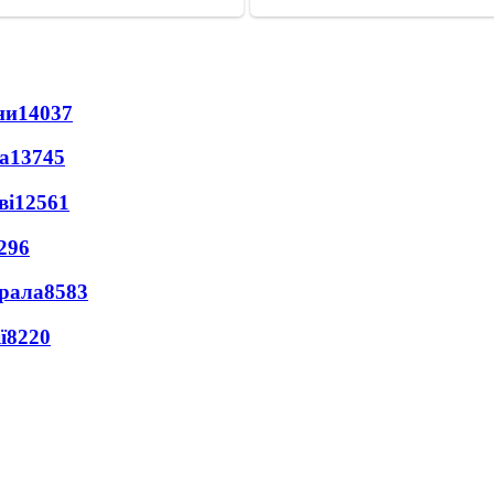
ни
14037
а
13745
ві
12561
296
ерала
8583
ї
8220