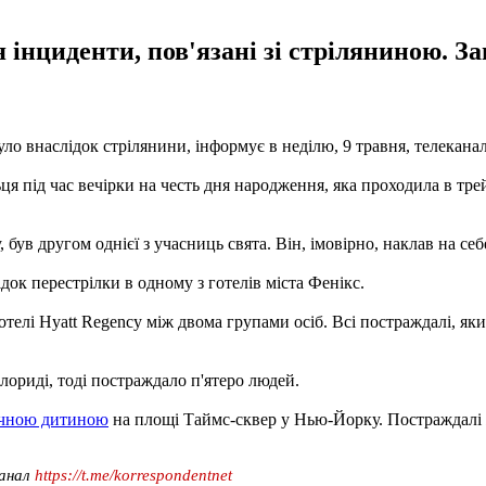
інциденти, пов'язані зі стріляниною. Заг
ло внаслідок стрілянини, інформує в неділю, 9 травня, телекана
ьця під час вечірки на честь дня народження, яка проходила в тре
був другом однієї з учасниць свята. Він, імовірно, наклав на се
ок перестрілки в одному з готелів міста Фенікс.
елі Hyatt Regency між двома групами осіб. Всі постраждалі, яким 
ориді, тоді постраждало п'ятеро людей.
річною дитиною
на площі Таймс-сквер у Нью-Йорку. Постраждалі жі
канал
https://t.me/korrespondentnet