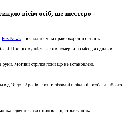
инуло вісім осіб, ще шестеро -
л
Fox News
з посиланням на правоохоронні органи.
йлері. При цьому шість жертв померли на місці, а одна - в
бе руки. Мотиви стрілка поки що не встановлені.
від 18 до 22 років, госпіталізовані в лікарні, особа загиблого
нка і дівчинка госпіталізовані, стрілок зник.