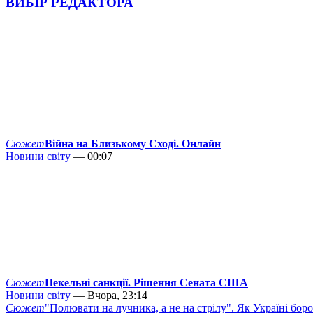
ВИБІР РЕДАКТОРА
Сюжет
Війна на Близькому Сході. Онлайн
Новини світу
— 00:07
Сюжет
Пекельні санкції. Рішення Сената США
Новини світу
— Вчора, 23:14
Сюжет
"Полювати на лучника, а не на стрілу". Як Україні бор