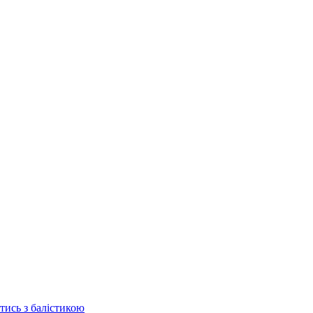
отись з балістикою