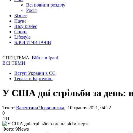
Всі новини розділу
Росія
Бізнес
Наука
Шоу-бізнес
Спорт
Lifestyle
БЛОГИ ЧИТАЧІВ
СПЕЦТЕМА:
Війна в Ірані
ВСІ ТЕМИ
Вступ України в ЄС
Теракт в Барселоні
У США дві стрільби за день: 
Текст:
Валентина Червоножка
, 10 травня 2021, 04:22
0
431
Фото: 9News