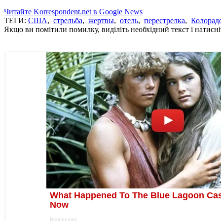
Читайте Korrespondent.net в Google News
ТЕГИ:
США
,
стрельба
,
жертвы
,
отель
,
перестрелка
,
Колорад
Якщо ви помітили помилку, виділіть необхідний текст і натисніт