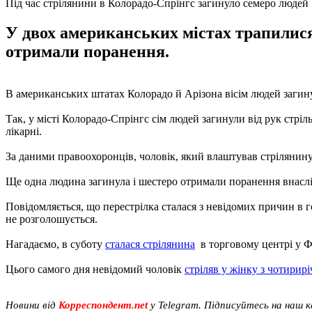
Під час стрілянини в Колорадо-Спрінгс загинуло семеро людей
У двох американських містах трапилися 
отримали поранення.
В американських штатах Колорадо й Арізона вісім людей загину
Так, у місті Колорадо-Спрінгс сім людей загинули від рук стріл
лікарні.
За даними правоохоронців, чоловік, який влаштував стрілянину, 
Ще одна людина загинула і шестеро отримали поранення внаслід
Повідомляється, що перестрілка сталася з невідомих причин в гот
не розголошується.
Нагадаємо, в суботу
сталася стрілянина
в торговому центрі у Фл
Цього самого дня невідомий чоловік
стріляв у жінку з чотири
Новини від
Корреспондент.net
у Telegram. Підписуйтесь на наш 