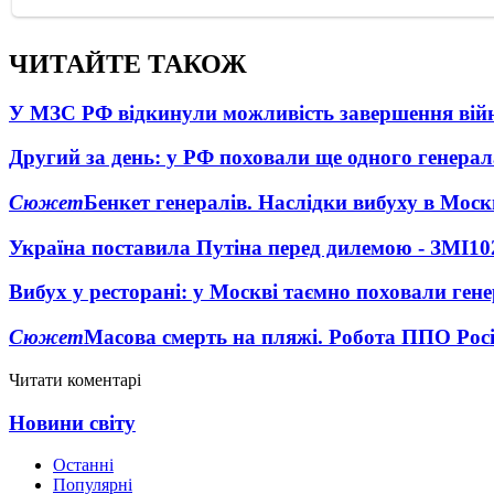
ЧИТАЙТЕ ТАКОЖ
У МЗС РФ відкинули можливість завершення вій
Другий за день: у РФ поховали ще одного генерал
Сюжет
Бенкет генералів. Наслідки вибуху в Моск
Україна поставила Путіна перед дилемою - ЗМІ
10
Вибух у ресторані: у Москві таємно поховали ген
Сюжет
Масова смерть на пляжі. Робота ППО Росі
Читати коментарі
Новини світу
Останні
Популярні