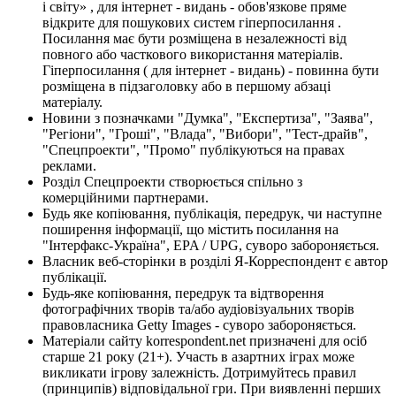
і світу» , для інтернет - видань - обов'язкове пряме
відкрите для пошукових систем гіперпосилання .
Посилання має бути розміщена в незалежності від
повного або часткового використання матеріалів.
Гіперпосилання ( для інтернет - видань) - повинна бути
розміщена в підзаголовку або в першому абзаці
матеріалу.
Новини з позначками "Думка", "Експертиза", "Заява",
"Регіони", "Гроші", "Влада", "Вибори", "Тест-драйв",
"Спецпроекти", "Промо" публікуються на правах
реклами.
Розділ Спецпроекти створюється спільно з
комерційними партнерами.
Будь яке копіювання, публікація, передрук, чи наступне
поширення інформації, що містить посилання на
"Інтерфакс-Україна", EPA / UPG, суворо забороняється.
Власник веб-сторінки в розділі Я-Корреспондент є автор
публікації.
Будь-яке копіювання, передрук та відтворення
фотографічних творів та/або аудіовізуальних творів
правовласника Getty Images - суворо забороняється.
Матеріали сайту korrespondent.net призначені для осіб
старше 21 року (21+). Участь в азартних іграх може
викликати ігрову залежність. Дотримуйтесь правил
(принципів) відповідальної гри. При виявленні перших