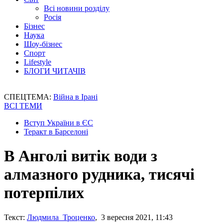
Всі новини розділу
Росія
Бізнес
Наука
Шоу-бізнес
Спорт
Lifestyle
БЛОГИ ЧИТАЧІВ
СПЕЦТЕМА:
Війна в Ірані
ВСІ ТЕМИ
Вступ України в ЄС
Теракт в Барселоні
В Анголі витік води з
алмазного рудника, тисячі
потерпілих
Текст:
Людмила Троценко
, 3 вересня 2021, 11:43