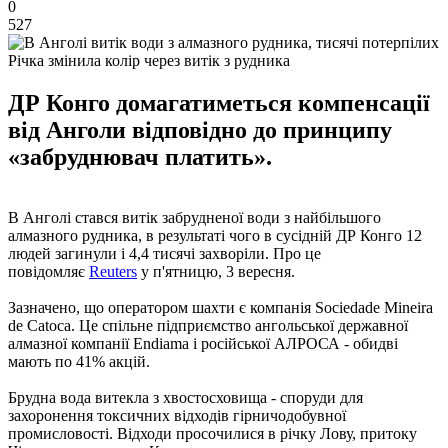
0
527
Річка змінила колір через витік з рудника
ДР Конго домагатиметься компенсації
від Анголи відповідно до принципу
«забруднювач платить».
В Анголі стався витік забрудненої води з найбільшого
алмазного рудника, в результаті чого в сусідній ДР Конго 12
людей загинули і 4,4 тисячі захворіли. Про це
повідомляє
Reuters
у п'ятницю, 3 вересня.
Зазначено, що оператором шахти є компанія Sociedade Mineira
de Catoca. Це спільне підприємство ангольської державної
алмазної компанії Endiama і російської АЛРОСА - обидві
мають по 41% акцій.
Брудна вода витекла з хвостосховища - споруди для
захоронення токсичних відходів гірничодобувної
промисловості. Відходи просочилися в річку Лову, притоку