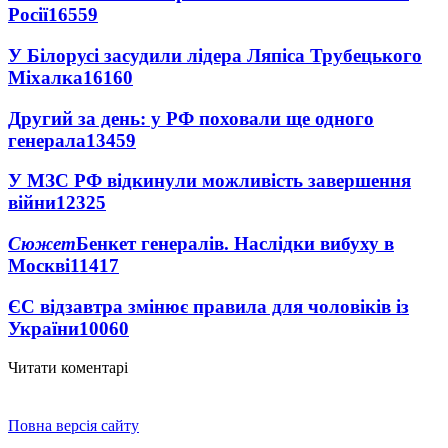
Росії
16559
У Білорусі засудили лідера Ляпіса Трубецького
Міхалка
16160
Другий за день: у РФ поховали ще одного
генерала
13459
У МЗС РФ відкинули можливість завершення
війни
12325
Сюжет
Бенкет генералів. Наслідки вибуху в
Москві
11417
ЄС відзавтра змінює правила для чоловіків із
України
10060
Читати коментарі
Повна версія сайту