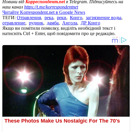
Новини від
Корреспондент.net
в Telegram. Підписуйтесь на
наш канал
https://t.me/korrespondentnet
Читайте Korrespondent.net в Google News
ТЕГИ:
Отравления
,
река
,
реки
,
Конго
,
загрязнение воды
,
отравление
,
рудник
,
дамба
,
Ангола
,
ДР Конго
Якщо ви помітили помилку, виділіть необхідний текст і
натисніть Ctrl + Enter, щоб повідомити про це редакцію.