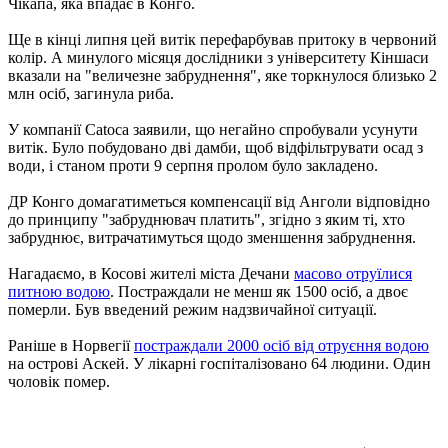
Чікапа, яка впадає в Конго.
Ще в кінці липня цей витік перефарбував притоку в червоний
колір. А минулого місяця дослідники з університету Кіншаси
вказали на "величезне забруднення", яке торкнулося близько 2
млн осіб, загинула риба.
У компанії Catoca заявили, що негайно спробували усунути
витік. Було побудовано дві дамби, щоб відфільтрувати осад з
води, і станом проти 9 серпня пролом було закладено.
ДР Конго домагатиметься компенсації від Анголи відповідно
до принципу "забруднювач платить", згідно з яким ті, хто
забруднює, витрачатимуться щодо зменшення забруднення.
Нагадаємо, в Косові жителі міста Дечани
масово отруїлися
питною водою
. Постраждали не менш як 1500 осіб, а двоє
померли. Був введений режим надзвичайної ситуації.
Раніше в Норвегії
постраждали 2000 осіб від отруєння водою
на острові Аскей. У лікарні госпіталізовано 64 людини. Один
чоловік помер.