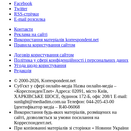
Facebook
Twitter
RSS-стрічки
E-mail розсилка
Контакти
Реклама на сайті
Використання матеріалів korrespondent.net
Правила користування сайтом
Договір користування сайтом
Політика у сфері конфіденційності і персональних даних
Угода щодо користування
Редакція
© 2000-2026, Korrespondent.net
Суб'єкт у сфері онлайн-медіа Назва онлайн-медіа –
«КореспонденТ.net» Адреса: 02091, місто Київ,
ХАРКІВСЬКЕ ШОСЕ, будинок 172-Б, офіс 208/1 E-mail:
sunlight@mediadim.com.ua
Телефон: 044-205-43-00
Ідентифікатор медіа – R40-06068
Використання будь-яких матеріалів, розміщених на
сайті, дозволяється за умови посилання на
Корреспондент.net.
При копіюванні матеріалів зі сторінки « Новини України