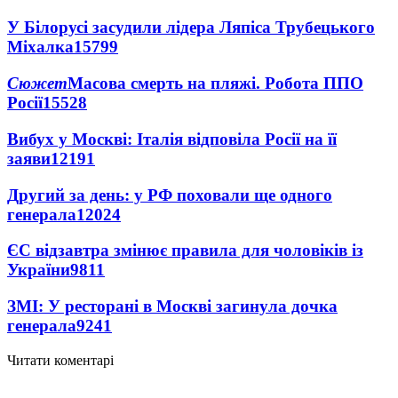
У Білорусі засудили лідера Ляпіса Трубецького
Міхалка
15799
Сюжет
Масова смерть на пляжі. Робота ППО
Росії
15528
Вибух у Москві: Італія відповіла Росії на її
заяви
12191
Другий за день: у РФ поховали ще одного
генерала
12024
ЄС відзавтра змінює правила для чоловіків із
України
9811
ЗМІ: У ресторані в Москві загинула дочка
генерала
9241
Читати коментарі