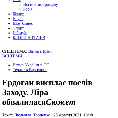
Всі новини розділу
Росія
Бізнес
Наука
Шоу-бізнес
Спорт
Lifestyle
БЛОГИ ЧИТАЧІВ
СПЕЦТЕМА:
Війна в Ірані
ВСІ ТЕМИ
Вступ України в ЄС
Теракт в Барселоні
Ердоган висилає послів
Заходу. Ліра
обвалилася
Сюжет
Текст:
Людмила Троценко
, 25 жовтня 2021, 18:48