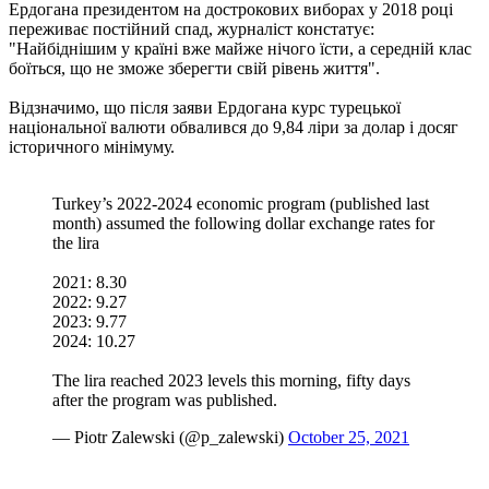
Ердогана президентом на дострокових виборах у 2018 році
переживає постійний спад, журналіст констатує:
"Найбіднішим у країні вже майже нічого їсти, а середній клас
боїться, що не зможе зберегти свій рівень життя".
Відзначимо, що після заяви Ердогана курс турецької
національної валюти обвалився до 9,84 ліри за долар і досяг
історичного мінімуму.
Turkey’s 2022-2024 economic program (published last
month) assumed the following dollar exchange rates for
the lira
2021: 8.30
2022: 9.27
2023: 9.77
2024: 10.27
The lira reached 2023 levels this morning, fifty days
after the program was published.
— Piotr Zalewski (@p_zalewski)
October 25, 2021