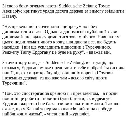
Зі свого боку, оглядач газети Süddeutsche Zeitung Томас
Авенаріус критикує уряди десяти держав за вимогу звільнити
Кавалу.
"Несправедливість очевидна - це зрозуміло і без
дипломатичних заяв. Однак за допомогою публічної заяви
дипломатів не вдалося домогтися зовсім нічого. Навпаки: у
цього недипломатичного кроку, швидше за все, ще будуть
наслідки, і він ще ускладнить відносини з Туреччиною.
Реджепу Таїпу Ердогану це буде на руку", - вважає він.
З точки зору оглядача Süddeutsche Zeitung, в ситуації, що
склалася, Ердоган зможе представити себе в образі "захисника
нації", що захищає країну від зовнішніх ворогів і "змови
іноземних держав, та що вже там - всього світу проти
Туреччини".
"Той, хто спостерігає за країною і її президентом, - а посли
повинні це робити - повинні були б знати, як відреагує
Ердоган: жорстко і не бажаючи визнавати помилки. Так що
схоже, що у Кавалі тепер мало шансів вийти на свободу
найближчим часом", - упевнений журналіст.