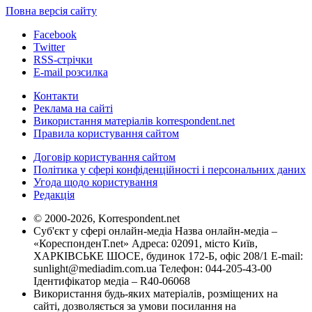
Повна версія сайту
Facebook
Twitter
RSS-стрічки
E-mail розсилка
Контакти
Реклама на сайті
Використання матеріалів korrespondent.net
Правила користування сайтом
Договір користування сайтом
Політика у сфері конфіденційності і персональних даних
Угода щодо користування
Редакція
© 2000-2026, Korrespondent.net
Суб'єкт у сфері онлайн-медіа Назва онлайн-медіа –
«КореспонденТ.net» Адреса: 02091, місто Київ,
ХАРКІВСЬКЕ ШОСЕ, будинок 172-Б, офіс 208/1 E-mail:
sunlight@mediadim.com.ua
Телефон: 044-205-43-00
Ідентифікатор медіа – R40-06068
Використання будь-яких матеріалів, розміщених на
сайті, дозволяється за умови посилання на