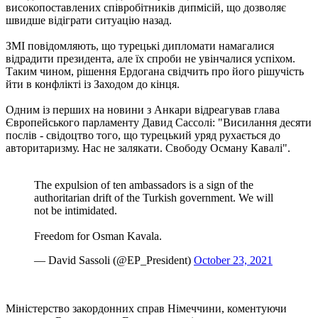
високопоставлених співробітників дипмісій, що дозволяє
швидше відіграти ситуацію назад.
ЗМІ повідомляють, що турецькі дипломати намагалися
відрадити президента, але їх спроби не увінчалися успіхом.
Таким чином, рішення Ердогана свідчить про його рішучість
йти в конфлікті із Заходом до кінця.
Одним із перших на новини з Анкари відреагував глава
Європейського парламенту Давид Сассолі: "Висилання десяти
послів - свідоцтво того, що турецький уряд рухається до
авторитаризму. Нас не залякати. Свободу Осману Кавалі".
The expulsion of ten ambassadors is a sign of the
authoritarian drift of the Turkish government. We will
not be intimidated.
Freedom for Osman Kavala.
— David Sassoli (@EP_President)
October 23, 2021
Міністерство закордонних справ Німеччини, коментуючи