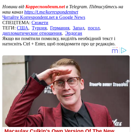
Новини від
Корреспондент.net
в Telegram. Підписуйтесь на
наш канал
https://t.me/korrespondentnet
Читайте Korrespondent.net в Google News
СПЕЦТЕМА:
Сюжети
ТЕГИ:
США
,
Турция
,
Германия
,
Запад
,
посол
,
дипломатические отношения
,
Эрдоган
Якщо ви помітили помилку, виділіть необхідний текст і
натисніть Ctrl + Enter, щоб повідомити про це редакцію.