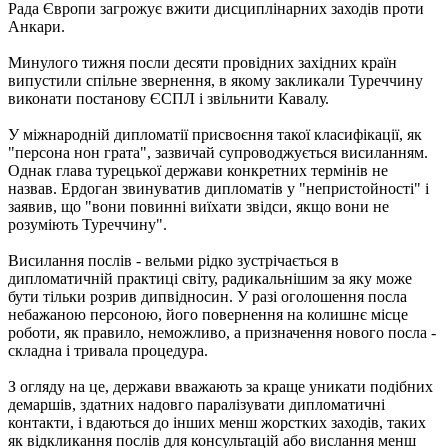
Рада Європи загрожує вжити дисциплінарних заходів проти
Анкари.
Минулого тижня посли десяти провідних західних країн
випустили спільне звернення, в якому закликали Туреччину
виконати постанову ЄСПЛ і звільнити Кавалу.
У міжнародній дипломатії присвоєння такої класифікації, як
"персона нон грата", зазвичай супроводжується висиланням.
Однак глава турецької держави конкретних термінів не
назвав. Ердоган звинуватив дипломатів у "непристойності" і
заявив, що "вони повинні виїхати звідси, якщо вони не
розуміють Туреччину".
Висилання послів - вельми рідко зустрічається в
дипломатичній практиці світу, радикальнішим за яку може
бути тільки розрив дипвідносин. У разі оголошення посла
небажаною персоною, його повернення на колишнє місце
роботи, як правило, неможливо, а призначення нового посла -
складна і тривала процедура.
З огляду на це, держави вважають за краще уникати подібних
демаршів, здатних надовго паралізувати дипломатичні
контакти, і вдаються до інших менш жорстких заходів, таких
як відкликання послів для консультацій або вислання менш