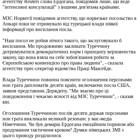
агентству Reuters слова Ердогана, повідомив лише, що веде
"інтенсивні консультації" з іншими дев'ятьма країнами.
МЗС Норвегії повідомив агентству, що норвезьке посольство в
Анкарі поки не отримувало від турецької влади ніякої
інформації про висилання посла.
"Наш посол не робив нічого такого, що заслуговувало б
висилання. Ми продовжимо закликати Туреччину
дотримуватися демократичних норм і принципу верховенства
закону, що вона взяла на себе зобов'язання робити за
Європейською конвенцією про права людини", - сказала
агентству прес-секретар відомства Праці Маасейде.
Влада Туреччини повинна пояснити оголошення персонами
нон грата дипломатів десяти країн, включаючи посла США,
заявив представник Держдепу. "Ми знаємо про ці
повідомлення і чекаємо ясності від МЗС Туреччини", - сказав
він.
Оголошення Туреччиною послів десяти держав персонами
нон грата викликали великий резонанс у мас-медіа
Німеччини. Чи був демарш Ердогана емоційним поривом або
продуманим тактичним кроком? Думки німецьких ЗМІ з
цього приводу розділилися.