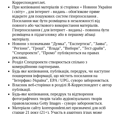
Корреспондент.net.
При копіюванні матеріалів зі сторінки « Новини України
і світу» , для інтернет - видань - обов'язкове пряме
відкрите для пошукових систем гіперпосилання .
Посилання має бути розміщена в незалежності від
повного або часткового використання матеріалів.
Гіперпосилання ( для інтернет - видань) - повинна бути
розміщена в підзаголовку або в першому абзаці
матеріалу.
Новини з позначками "Думка", "Експертиза", "Заява",
"Регіони", "Гроші", "Влада", "Вибори", "Тест-драйв",
"Спецпроекти", "Промо" публікуються на правах
реклами.
Розділ Спецпроекти створюється спільно з
комерційними партнерами.
Будь яке копіювання, публікація, передрук, чи наступне
поширення інформації, що містить посилання на
"Інтерфакс-Україна", EPA / UPG, суворо забороняється.
Власник веб-сторінки в розділі Я-Корреспондент є автор
публікації.
Будь-яке копіювання, передрук та відтворення
фотографічних творів та/або аудіовізуальних творів
правовласника Getty Images - суворо забороняється.
Матеріали сайту korrespondent.net призначені для осіб
старше 21 року (21+). Участь в азартних іграх може