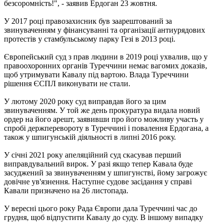
безсоромність!", - заявив Ердоган 23 жовтня.
У 2017 році правозахисник був заарештований за
звинуваченням у фінансуванні та організації антиурядових
протестів у стамбульському парку Гезі в 2013 році.
Європейський суд з прав людини в 2019 році ухвалив, що у
правоохоронних органів Туреччини немає вагомих доказів,
щоб утримувати Кавалу під вартою. Влада Туреччини
рішення ЄСПЛ виконувати не стали.
У лютому 2020 року суд виправдав його за цим
звинуваченням. У той же день прокуратура видала новий
ордер на його арешт, заявивши про його можливу участь у
спробі держперевороту в Туреччині і повалення Ердогана, а
також у шпигунській діяльності в липні 2016 року.
У січні 2021 року апеляційний суд скасував перший
виправдувальний вирок. У разі якщо тепер Кавала буде
засуджений за звинуваченням у шпигунстві, йому загрожує
довічне ув'язнення. Наступне судове засідання у справі
Кавали призначено на 26 листопада.
У вересні цього року Рада Європи дала Туреччині час до
грудня, щоб відпустити Кавалу до суду. В іншому випадку