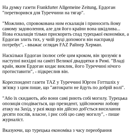
На думку газети Frankfurter Allgemeine Zeitung, Ердоган
"перетворився для Туреччини на тягар".
"Можливо, спровокована ним ескалація і приносить йому
самому задоволення, але для його країни вона шкідлива...
Нова ескалація тільки прискорить спад турецької економіки, а
Ердоган злить тих, у чиїй руці допомоги він насправді
потребує", - вважає оглядач FAZ Райнер Херман.
Наскільки Ердоган ізолює себе цим кроком, він зрозуміє в
наступні вихідні на саміті Великої двадцятки в Римі. "Владі
країн, яким Ердоган кидає виклик, його Туреччині нічого
протиставити", - підкреслив він.
Кореспондент газети TAZ у Туреччині Юрген Готтшліх у
зв'язку з цим пише, що "автократи не йдуть по добрій волі".
"Або їх скидають, або вони самі риють собі могилу. Турецька
опозиція сподівається, що президент, здійснюючи лобову
атаку на Захід, у разі якщо він дійсно доб'ється висилання
десяти послів, власне, і риє собі цю саму могилу", - пише
журналіст.
Вказуючи, що турецька економіка з часу переобрання