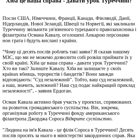
"Хіба це ваша справа - давати урок Туреччині?"
Посли США, Німеччини, Франції, Канади, Фінляндії, Данії,
Нідерландів, Нової Зеландії, Швеції та Норвегії, які закликали
Туреччину звільнити ув'язненого турецького правозахисника і
філантропа Османа Кавалу, оголошені Анкарою персонами
нон грата і будуть вислані з країни.
"Чому ці десять послів роблять такі заяви? Я сказав нашому
МЗС, що ми не можемо дозволити собі розкіш приймати їх у
своїй країні. Хіба це ваша справа - давати урок Туреччині?
Хто ви такі? Залиште Кавалу. Хіба ви залишаєте у своїх
країнах вбивць, терористів і бандитів? Вони завжди
відповідають: "Суд незалежний". Тобто, ваш суд незалежний,
а наш, значить, залежний? Наш суд подає найкращий приклад
незалежності", - заявив Ердоган.
Осман Кавала активно брав участь у проектах, спрямованих
на розвиток громадянського суспільства. Він, зокрема,
організував роботу в Туреччині фонду американського
філантропа Джорджа Сороса
Відкрите суспільство.
"Людина на ім'я Кавала - це філія Сороса в Туреччині! Десять
послів просять за нього в міністерстві закордонних справ. Яка