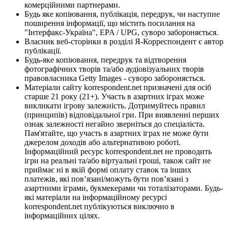
комерційними партнерами.
Будь яке копіювання, публікація, передрук, чи наступне
поширення інформації, що містить посилання на
"Інтерфакс-Україна", EPA / UPG, суворо забороняється.
Власник веб-сторінки в розділі Я-Корреспондент є автор
публікації.
Будь-яке копіювання, передрук та відтворення
фотографічних творів та/або аудіовізуальних творів
правовласника Getty Images - суворо забороняється.
Матеріали сайту korrespondent.net призначені для осіб
старше 21 року (21+). Участь в азартних іграх може
викликати ігрову залежність. Дотримуйтесь правил
(принципів) відповідальної гри. При виявленні перших
ознак залежності негайно зверніться до спеціаліста.
Пам'ятайте, що участь в азартних іграх не може бути
джерелом доходів або альтернативою роботі.
Інформаційний ресурс korrespondent.net не проводить
ігри на реальні та/або віртуальні гроші, також сайт не
приймає ні в якій формі оплату ставок та інших
платежів, які пов’язані/можуть бути пов’язані з
азартними іграми, букмекерами чи тоталізаторами. Будь-
які матеріали на інформаційному ресурсі
korrespondent.net публікуються виключно в
інформаційних цілях.