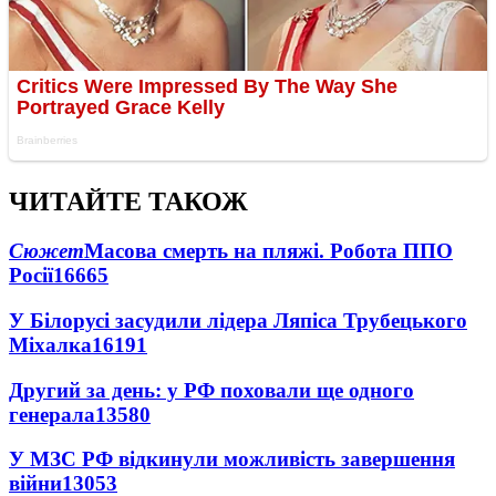
ЧИТАЙТЕ ТАКОЖ
Сюжет
Масова смерть на пляжі. Робота ППО
Росії
16665
У Білорусі засудили лідера Ляпіса Трубецького
Міхалка
16191
Другий за день: у РФ поховали ще одного
генерала
13580
У МЗС РФ відкинули можливість завершення
війни
13053