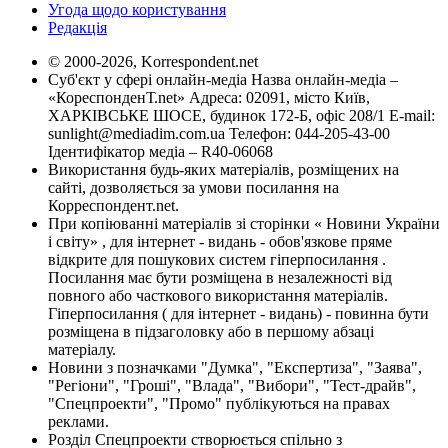
Угода щодо користування
Редакція
© 2000-2026, Korrespondent.net
Суб'єкт у сфері онлайн-медіа Назва онлайн-медіа –
«КореспонденТ.net» Адреса: 02091, місто Київ,
ХАРКІВСЬКЕ ШОСЕ, будинок 172-Б, офіс 208/1 E-mail:
sunlight@mediadim.com.ua
Телефон: 044-205-43-00
Ідентифікатор медіа – R40-06068
Використання будь-яких матеріалів, розміщених на
сайті, дозволяється за умови посилання на
Корреспондент.net.
При копіюванні матеріалів зі сторінки « Новини України
і світу» , для інтернет - видань - обов'язкове пряме
відкрите для пошукових систем гіперпосилання .
Посилання має бути розміщена в незалежності від
повного або часткового використання матеріалів.
Гіперпосилання ( для інтернет - видань) - повинна бути
розміщена в підзаголовку або в першому абзаці
матеріалу.
Новини з позначками "Думка", "Експертиза", "Заява",
"Регіони", "Гроші", "Влада", "Вибори", "Тест-драйв",
"Спецпроекти", "Промо" публікуються на правах
реклами.
Розділ Спецпроекти створюється спільно з