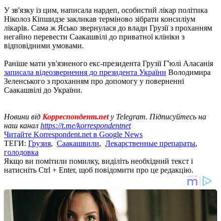
У зв'язку із цим, написала нардеп, особистий лікар політика
Ніколоз Кіпшидзе закликав терміново зібрати консиліум
лікарів. Сама ж Ясько звернулася до влади Грузії з проханням
негайно перевести Саакашвілі до приватної клініки з
відповідними умовами.
Раніше мати ув'язненого екс-президента Грузії Г'юлі Аласанія
записала відеозвернення до президента України
Володимира
Зеленського з проханням про допомогу у поверненні
Саакашвілі до України.
Новини від
Корреспондент.net
у Telegram. Підписуйтесь на
наш канал
https://t.me/korrespondentnet
Читайте Korrespondent.net в Google News
ТЕГИ:
Грузия
,
Саакашвили
,
Лекарственные препараты
,
голодовка
Якщо ви помітили помилку, виділіть необхідний текст і
натисніть Ctrl + Enter, щоб повідомити про це редакцію.