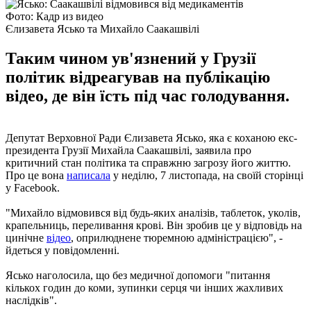
Фото: Кадр из видео
Єлизавета Ясько та Михайло Саакашвілі
Таким чином ув'язнений у Грузії
політик відреагував на публікацію
відео, де він їсть під час голодування.
Депутат Верховної Ради Єлизавета Ясько, яка є коханою екс-
президента Грузії Михайла Саакашвілі, заявила про
критичний стан політика та справжню загрозу його життю.
Про це вона
написала
у неділю, 7 листопада, на своїй сторінці
у Facebook.
"Михайло відмовився від будь-яких аналізів, таблеток, уколів,
крапельниць, переливання крові. Він зробив це у відповідь на
цинічне
відео
, оприлюднене тюремною адміністрацією", -
йдеться у повідомленні.
Ясько наголосила, що без медичної допомоги "питання
кількох годин до коми, зупинки серця чи інших жахливих
наслідків".