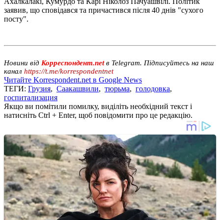
Ахалкалакі, Кумурдо та Карі Ніколоз Пачуашвілі. Політик
заявив, що сповідався та причастився після 40 днів "сухого
посту".
Новини від
Корреспондент.net
в Telegram. Підписуйтесь на наш
канал
https://t.me/korrespondentnet
Читайте Korrespondent.net в Google News
ТЕГИ:
Грузия
,
Саакашвили
,
тюрьма
,
голодовка
,
госпитализация
Якщо ви помітили помилку, виділіть необхідний текст і
натисніть Ctrl + Enter, щоб повідомити про це редакцію.