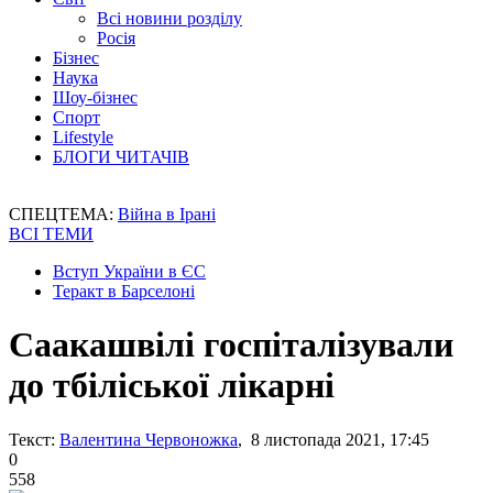
Всі новини розділу
Росія
Бізнес
Наука
Шоу-бізнес
Спорт
Lifestyle
БЛОГИ ЧИТАЧІВ
СПЕЦТЕМА:
Війна в Ірані
ВСІ ТЕМИ
Вступ України в ЄС
Теракт в Барселоні
Саакашвілі госпіталізували
до тбіліської лікарні
Текст:
Валентина Червоножка
, 8 листопада 2021, 17:45
0
558