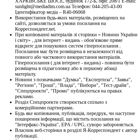
ХАРКІВСЬКЕ ШОСЕ, будинок 172-Б, офіс 208/1 E-mail:
sunlight@mediadim.com.ua
Телефон: 044-205-43-00
Ідентифікатор медіа – R40-06068
Використання будь-яких матеріалів, розміщених на
сайті, дозволяється за умови посилання на
Корреспондент.net.
При копіюванні матеріалів зі сторінки « Новини України
і світу» , для інтернет - видань - обов'язкове пряме
відкрите для пошукових систем гіперпосилання .
Посилання має бути розміщена в незалежності від
повного або часткового використання матеріалів.
Гіперпосилання ( для інтернет - видань) - повинна бути
розміщена в підзаголовку або в першому абзаці
матеріалу.
Новини з позначками "Думка", "Експертиза", "Заява",
"Регіони", "Гроші", "Влада", "Вибори", "Тест-драйв",
"Спецпроекти", "Промо" публікуються на правах
реклами.
Розділ Спецпроекти створюється спільно з
комерційними партнерами.
Будь яке копіювання, публікація, передрук, чи наступне
поширення інформації, що містить посилання на
"Інтерфакс-Україна", EPA / UPG, суворо забороняється.
Власник веб-сторінки в розділі Я-Корреспондент є автор
публікації.