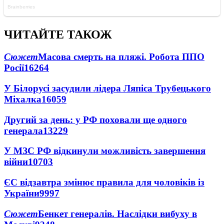
ЧИТАЙТЕ ТАКОЖ
Сюжет
Масова смерть на пляжі. Робота ППО
Росії
16264
У Білорусі засудили лідера Ляпіса Трубецького
Міхалка
16059
Другий за день: у РФ поховали ще одного
генерала
13229
У МЗС РФ відкинули можливість завершення
війни
10703
ЄС відзавтра змінює правила для чоловіків із
України
9997
Сюжет
Бенкет генералів. Наслідки вибуху в