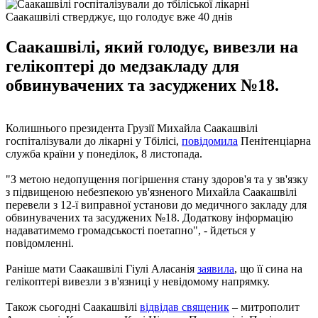
Саакашвілі стверджує, що голодує вже 40 днів
Саакашвілі, який голодує, вивезли на
гелікоптері до медзакладу для
обвинувачених та засуджених №18.
Колишнього президента Грузії Михайла Саакашвілі
госпіталізували до лікарні у Тбілісі,
повідомила
Пенітенціарна
служба країни у понеділок, 8 листопада.
"З метою недопущення погіршення стану здоров'я та у зв'язку
з підвищеною небезпекою ув'язненого Михайла Саакашвілі
перевели з 12-ї виправної установи до медичного закладу для
обвинувачених та засуджених №18. Додаткову інформацію
надаватимемо громадськості поетапно", - йдеться у
повідомленні.
Раніше мати Саакашвілі Гіулі Аласанія
заявила
, що її сина на
гелікоптері вивезли з в'язниці у невідомому напрямку.
Також сьогодні Саакашвілі
відвідав священик
– митрополит