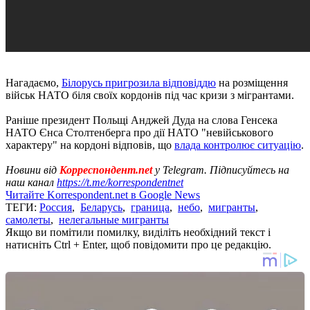
Нагадаємо,
Білорусь пригрозила відповіддю
на розміщення
військ НАТО біля своїх кордонів під час кризи з мігрантами.
Раніше президент Польщі Анджей Дуда на слова Генсека
НАТО Єнса Столтенберга про дії НАТО "невійськового
характеру" на кордоні відповів, що
влада контролює ситуацію
.
Новини від
Корреспондент.net
у Telegram. Підписуйтесь на
наш канал
https://t.me/korrespondentnet
Читайте Korrespondent.net в Google News
ТЕГИ:
Россия
,
Беларусь
,
граница
,
небо
,
мигранты
,
самолеты
,
нелегальные мигранты
Якщо ви помітили помилку, виділіть необхідний текст і
натисніть Ctrl + Enter, щоб повідомити про це редакцію.