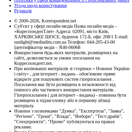
Політика у сфері конфіденційності і персональних даних
Угода щодо користування
Редакція
© 2000-2026, Korrespondent.net
Суб'єкт у сфері онлайн-медіа Назва онлайн-медіа –
«КореспонденТ.net» Адреса: 02091, місто Київ,
ХАРКІВСЬКЕ ШОСЕ, будинок 172-Б, офіс 208/1 E-mail:
sunlight@mediadim.com.ua
Телефон: 044-205-43-00
Ідентифікатор медіа – R40-06068
Використання будь-яких матеріалів, розміщених на
сайті, дозволяється за умови посилання на
Корреспондент.net.
При копіюванні матеріалів зі сторінки « Новини України
і світу» , для інтернет - видань - обов'язкове пряме
відкрите для пошукових систем гіперпосилання .
Посилання має бути розміщена в незалежності від
повного або часткового використання матеріалів.
Гіперпосилання ( для інтернет - видань) - повинна бути
розміщена в підзаголовку або в першому абзаці
матеріалу.
Новини з позначками "Думка", "Експертиза", "Заява",
"Регіони", "Гроші", "Влада", "Вибори", "Тест-драйв",
"Спецпроекти", "Промо" публікуються на правах
реклами.