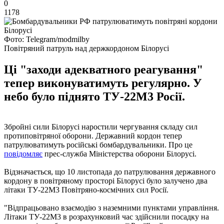
0
1178
Фото: Telegram/modmilby
Повітряний патруль над держкордоном Білорусі
Ці "заходи адекватного реагування"
тепер виконуватимуть регулярно. У
небо було піднято ТУ-22М3 Росії.
Збройні сили Білорусі наростили чергування складу сил
протиповітряної оборони. Державний кордон тепер
патрулюватимуть російські бомбардувальники. Про це
повідомляє
прес-служба Міністерства оборони Білорусі.
Відзначається, що 10 листопада до патрулювання державного
кордону в повітряному просторі Білорусі було залучено два
літаки ТУ-22М3 Повітряно-космічних сил Росії.
"Відпрацьовано взаємодію з наземними пунктами управління.
Літаки ТУ-22М3 в розрахунковий час здійснили посадку на