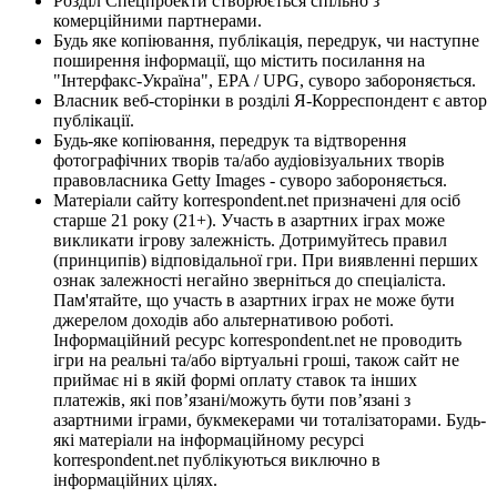
Розділ Спецпроекти створюється спільно з
комерційними партнерами.
Будь яке копіювання, публікація, передрук, чи наступне
поширення інформації, що містить посилання на
"Інтерфакс-Україна", EPA / UPG, суворо забороняється.
Власник веб-сторінки в розділі Я-Корреспондент є автор
публікації.
Будь-яке копіювання, передрук та відтворення
фотографічних творів та/або аудіовізуальних творів
правовласника Getty Images - суворо забороняється.
Матеріали сайту korrespondent.net призначені для осіб
старше 21 року (21+). Участь в азартних іграх може
викликати ігрову залежність. Дотримуйтесь правил
(принципів) відповідальної гри. При виявленні перших
ознак залежності негайно зверніться до спеціаліста.
Пам'ятайте, що участь в азартних іграх не може бути
джерелом доходів або альтернативою роботі.
Інформаційний ресурс korrespondent.net не проводить
ігри на реальні та/або віртуальні гроші, також сайт не
приймає ні в якій формі оплату ставок та інших
платежів, які пов’язані/можуть бути пов’язані з
азартними іграми, букмекерами чи тоталізаторами. Будь-
які матеріали на інформаційному ресурсі
korrespondent.net публікуються виключно в
інформаційних цілях.