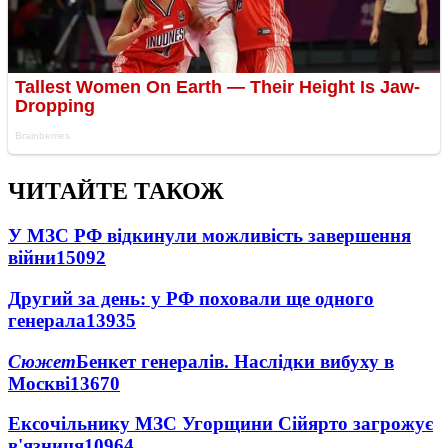
ЧИТАЙТЕ ТАКОЖ
У МЗС РФ відкинули можливість завершення
війни
15092
Другий за день: у РФ поховали ще одного
генерала
13935
Сюжет
Бенкет генералів. Наслідки вибуху в
Москві
13670
Ексочільнику МЗС Угорщини Сійярто загрожує
в'язниця
10964