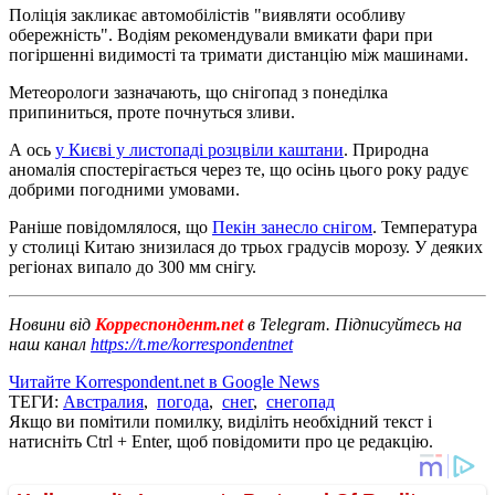
Поліція закликає автомобілістів "виявляти особливу
обережність". Водіям рекомендували вмикати фари при
погіршенні видимості та тримати дистанцію між машинами.
Метеорологи зазначають, що снігопад з понеділка
припиниться, проте почнуться зливи.
А ось
у Києві у листопаді розцвіли каштани
. Природна
аномалія спостерігається через те, що осінь цього року радує
добрими погодними умовами.
Раніше повідомлялося, що
Пекін занесло снігом
. Температура
у столиці Китаю знизилася до трьох градусів морозу. У деяких
регіонах випало до 300 мм снігу.
Новини від
Корреспондент.net
в Telegram. Підписуйтесь на
наш канал
https://t.me/korrespondentnet
Читайте Korrespondent.net в Google News
ТЕГИ:
Австралия
,
погода
,
снег
,
снегопад
Якщо ви помітили помилку, виділіть необхідний текст і
натисніть Ctrl + Enter, щоб повідомити про це редакцію.