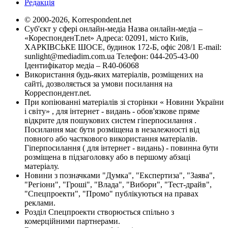
Редакція
© 2000-2026, Korrespondent.net
Суб'єкт у сфері онлайн-медіа Назва онлайн-медіа –
«КореспонденТ.net» Адреса: 02091, місто Київ,
ХАРКІВСЬКЕ ШОСЕ, будинок 172-Б, офіс 208/1 E-mail:
sunlight@mediadim.com.ua
Телефон: 044-205-43-00
Ідентифікатор медіа – R40-06068
Використання будь-яких матеріалів, розміщених на
сайті, дозволяється за умови посилання на
Корреспондент.net.
При копіюванні матеріалів зі сторінки « Новини України
і світу» , для інтернет - видань - обов'язкове пряме
відкрите для пошукових систем гіперпосилання .
Посилання має бути розміщена в незалежності від
повного або часткового використання матеріалів.
Гіперпосилання ( для інтернет - видань) - повинна бути
розміщена в підзаголовку або в першому абзаці
матеріалу.
Новини з позначками "Думка", "Експертиза", "Заява",
"Регіони", "Гроші", "Влада", "Вибори", "Тест-драйв",
"Спецпроекти", "Промо" публікуються на правах
реклами.
Розділ Спецпроекти створюється спільно з
комерційними партнерами.