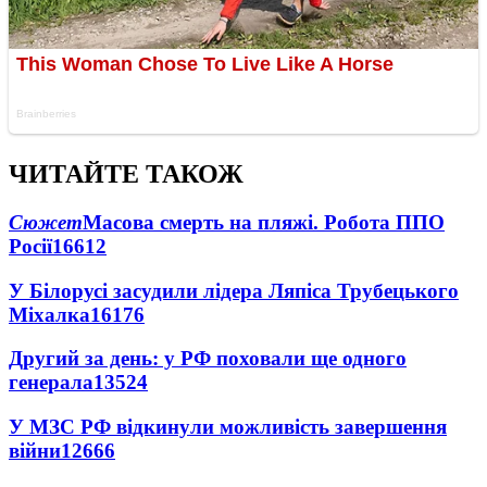
ЧИТАЙТЕ ТАКОЖ
Сюжет
Масова смерть на пляжі. Робота ППО
Росії
16612
У Білорусі засудили лідера Ляпіса Трубецького
Міхалка
16176
Другий за день: у РФ поховали ще одного
генерала
13524
У МЗС РФ відкинули можливість завершення
війни
12666