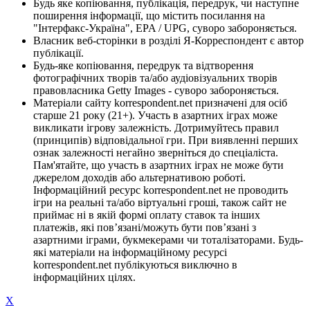
Будь яке копіювання, публікація, передрук, чи наступне
поширення інформації, що містить посилання на
"Інтерфакс-Україна", EPA / UPG, суворо забороняється.
Власник веб-сторінки в розділі Я-Корреспондент є автор
публікації.
Будь-яке копіювання, передрук та відтворення
фотографічних творів та/або аудіовізуальних творів
правовласника Getty Images - суворо забороняється.
Матеріали сайту korrespondent.net призначені для осіб
старше 21 року (21+). Участь в азартних іграх може
викликати ігрову залежність. Дотримуйтесь правил
(принципів) відповідальної гри. При виявленні перших
ознак залежності негайно зверніться до спеціаліста.
Пам'ятайте, що участь в азартних іграх не може бути
джерелом доходів або альтернативою роботі.
Інформаційний ресурс korrespondent.net не проводить
ігри на реальні та/або віртуальні гроші, також сайт не
приймає ні в якій формі оплату ставок та інших
платежів, які пов’язані/можуть бути пов’язані з
азартними іграми, букмекерами чи тоталізаторами. Будь-
які матеріали на інформаційному ресурсі
korrespondent.net публікуються виключно в
інформаційних цілях.
X