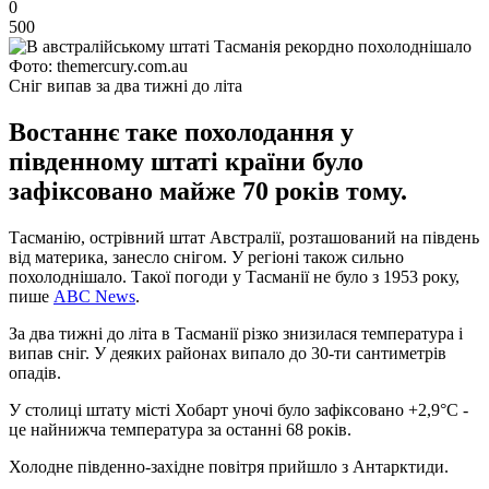
0
500
Фото: themercury.com.au
Сніг випав за два тижні до літа
Востаннє таке похолодання у
південному штаті країни було
зафіксовано майже 70 років тому.
Тасманію, острівний штат Австралії, розташований на південь
від материка, занесло снігом. У регіоні також сильно
похолоднішало. Такої погоди у Тасманії не було з 1953 року,
пише
ABC News
.
За два тижні до літа в Тасманії різко знизилася температура і
випав сніг. У деяких районах випало до 30-ти сантиметрів
опадів.
У столиці штату місті Хобарт уночі було зафіксовано +2,9°С -
це найнижча температура за останні 68 років.
Холодне південно-західне повітря прийшло з Антарктиди.