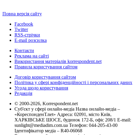
Повна версія сайту
Facebook
Twitter
RSS-стрічки
E-mail розсилка
Контакти
Реклама на сайті
Використання матеріалів korrespondent.net
Правила користування сайтом
Договір користування сайтом
Політика у сфері конфіденційності і персональних даних
Угода щодо користування
Редакція
© 2000-2026, Korrespondent.net
Суб'єкт у сфері онлайн-медіа Назва онлайн-медіа –
«КореспонденТ.net» Адреса: 02091, місто Київ,
ХАРКІВСЬКЕ ШОСЕ, будинок 172-Б, офіс 208/1 E-mail:
sunlight@mediadim.com.ua
Телефон: 044-205-43-00
Ідентифікатор медіа – R40-06068