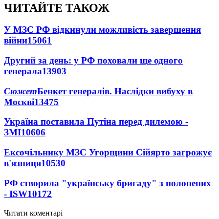
ЧИТАЙТЕ ТАКОЖ
У МЗС РФ відкинули можливість завершення
війни
15061
Другий за день: у РФ поховали ще одного
генерала
13903
Сюжет
Бенкет генералів. Наслідки вибуху в
Москві
13475
Україна поставила Путіна перед дилемою -
ЗМІ
10606
Ексочільнику МЗС Угорщини Сійярто загрожує
в'язниця
10530
РФ створила "українську бригаду" з полонених
- ISW
10172
Читати коментарі