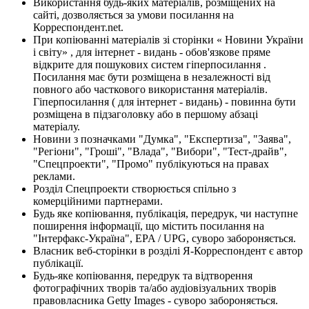
Використання будь-яких матеріалів, розміщених на
сайті, дозволяється за умови посилання на
Корреспондент.net.
При копіюванні матеріалів зі сторінки « Новини України
і світу» , для інтернет - видань - обов'язкове пряме
відкрите для пошукових систем гіперпосилання .
Посилання має бути розміщена в незалежності від
повного або часткового використання матеріалів.
Гіперпосилання ( для інтернет - видань) - повинна бути
розміщена в підзаголовку або в першому абзаці
матеріалу.
Новини з позначками "Думка", "Експертиза", "Заява",
"Регіони", "Гроші", "Влада", "Вибори", "Тест-драйв",
"Спецпроекти", "Промо" публікуються на правах
реклами.
Розділ Спецпроекти створюється спільно з
комерційними партнерами.
Будь яке копіювання, публікація, передрук, чи наступне
поширення інформації, що містить посилання на
"Інтерфакс-Україна", EPA / UPG, суворо забороняється.
Власник веб-сторінки в розділі Я-Корреспондент є автор
публікації.
Будь-яке копіювання, передрук та відтворення
фотографічних творів та/або аудіовізуальних творів
правовласника Getty Images - суворо забороняється.