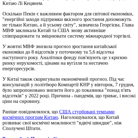
Китаю Лі Кецянем.
Оскільки Пекін є важливим фактором для світової економіки,
"енергійні заходи підтримки якісного зростання допоможуть
не тільки Китаю, а й усьому світу", зазначила Георгієва. Глава
МВФ закликала Китай та США знову активніше
співпрацювати та зміцнювати систему міжнародної торгівлі.
У жовтні МВФ знизила прогноз зростання китайської
економіки до 8 відсотків у поточному та 5,6 відсотка
наступного року. Аналітики фонду пов'язують це з кризою
ринку нерухомості, цінами на вугілля та нестачею
енергоресурсів.
У Китаї також скоригували економічний прогноз. Під час
консультацій у політбюро Компартії КНР у вівторок, 7 грудня,
було запропоновано знизити його до показника "понад п'ять
відсотків" у 2022 році. Причина - пандемія, що триває, і високі
ціни на сировину.
Раніше повідомлялося, що
США стурбовані темпами
космічних програм Китаю
. Наголошувалося, що Китай
розвиває свої космічні можливості "вдвічі швидше", ніж
Сполучені Штати.