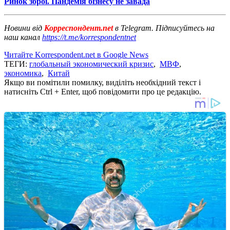
Ринок зброї. Пандемія бізнесу не завада
Новини від
Корреспондент.net
в Telegram. Підписуйтесь на
наш канал
https://t.me/korrespondentnet
Читайте Korrespondent.net в Google News
ТЕГИ:
глобальный экономический кризис
,
МВФ
,
экономика
,
Китай
Якщо ви помітили помилку, виділіть необхідний текст і
натисніть Ctrl + Enter, щоб повідомити про це редакцію.