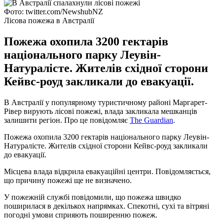
Фото: twitter.com/NewshubNZ
Лісова пожежа в Австралії
Пожежа охопила 3200 гектарів
національного парку Леувін-
Натуралісте. Жителів східної сторони
Кейвс-роуд закликали до евакуації.
В Австралії у популярному туристичному районі Маргарет-
Рівер вирують лісові пожежі, влада закликала мешканців
залишити регіон. Про це повідомляє
The Guardian
.
Пожежа охопила 3200 гектарів національного парку Леувін-
Натуралісте. Жителів східної сторони Кейвс-роуд закликали
до евакуації.
Місцева влада відкрила евакуаційні центри. Повідомляється,
що причину пожежі ще не визначено.
У пожежній службі повідомили, що пожежа швидко
поширилася в декількох напрямках. Спекотні, сухі та вітряні
погодні умови сприяють поширенню пожеж.