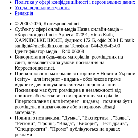
Політика у сфері конфіденційності і персональних даних
Угода щодо користування
Редакція
© 2000-2026, Korrespondent.net
Суб'єкт у сфері онлайн-медіа Назва онлайн-медіа –
«КореспонденТ.net» Адреса: 02091, місто Київ,
ХАРКІВСЬКЕ ШОСЕ, будинок 172-Б, офіс 208/1 E-mail:
sunlight@mediadim.com.ua
Телефон: 044-205-43-00
Ідентифікатор медіа – R40-06068
Використання будь-яких матеріалів, розміщених на
сайті, дозволяється за умови посилання на
Корреспондент.net.
При копіюванні матеріалів зі сторінки « Новини України
і світу» , для інтернет - видань - обов'язкове пряме
відкрите для пошукових систем гіперпосилання .
Посилання має бути розміщена в незалежності від
повного або часткового використання матеріалів.
Гіперпосилання ( для інтернет - видань) - повинна бути
розміщена в підзаголовку або в першому абзаці
матеріалу.
Новини з позначками "Думка", "Експертиза", "Заява",
"Регіони", "Гроші", "Влада", "Вибори", "Тест-драйв",
"Спецпроекти", "Промо" публікуються на правах
реклами.