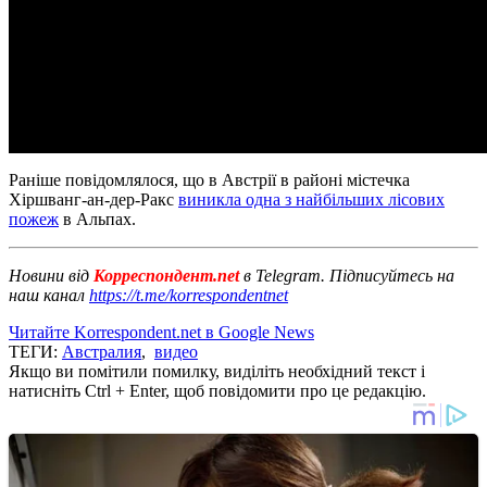
Раніше повідомлялося, що в Австрії в районі містечка
Хіршванг-ан-дер-Ракс
виникла одна з найбільших лісових
пожеж
в Альпах.
Новини від
Корреспондент.net
в Telegram. Підписуйтесь на
наш канал
https://t.me/korrespondentnet
Читайте Korrespondent.net в Google News
ТЕГИ:
Австралия
,
видео
Якщо ви помітили помилку, виділіть необхідний текст і
натисніть Ctrl + Enter, щоб повідомити про це редакцію.