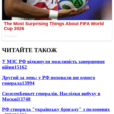
ЧИТАЙТЕ ТАКОЖ
У МЗС РФ відкинули можливість завершення
війни
15162
Другий за день: у РФ поховали ще одного
генерала
13994
Сюжет
Бенкет генералів. Наслідки вибуху в
Москві
13748
РФ створила "українську бригаду" з полонених