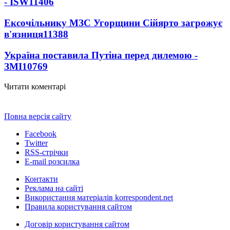
- ISW
11406
Ексочільнику МЗС Угорщини Сійярто загрожує
в'язниця
11388
Україна поставила Путіна перед дилемою -
ЗМІ
10769
Читати коментарі
Повна версія сайту
Facebook
Twitter
RSS-стрічки
E-mail розсилка
Контакти
Реклама на сайті
Використання матеріалів korrespondent.net
Правила користування сайтом
Договір користування сайтом