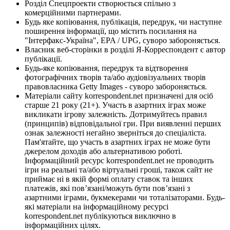
Розділ Спецпроекти створюється спільно з
комерційними партнерами.
Будь яке копіювання, публікація, передрук, чи наступне
поширення інформації, що містить посилання на
"Інтерфакс-Україна", EPA / UPG, суворо забороняється.
Власник веб-сторінки в розділі Я-Корреспондент є автор
публікації.
Будь-яке копіювання, передрук та відтворення
фотографічних творів та/або аудіовізуальних творів
правовласника Getty Images - суворо забороняється.
Матеріали сайту korrespondent.net призначені для осіб
старше 21 року (21+). Участь в азартних іграх може
викликати ігрову залежність. Дотримуйтесь правил
(принципів) відповідальної гри. При виявленні перших
ознак залежності негайно зверніться до спеціаліста.
Пам'ятайте, що участь в азартних іграх не може бути
джерелом доходів або альтернативою роботі.
Інформаційний ресурс korrespondent.net не проводить
ігри на реальні та/або віртуальні гроші, також сайт не
приймає ні в якій формі оплату ставок та інших
платежів, які пов’язані/можуть бути пов’язані з
азартними іграми, букмекерами чи тоталізаторами. Будь-
які матеріали на інформаційному ресурсі
korrespondent.net публікуються виключно в
інформаційних цілях.