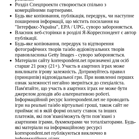
Розділ Спецпроекти створюється спільно з
комерційними партнерами.
Будь яке копіювання, публікація, передрук, чи наступне
поширення інформації, що містить посилання на
"Інтерфакс-Україна", EPA / UPG, суворо забороняється.
Власник веб-сторінки в розділі Я-Корреспондент є автор
публікації.
Будь-яке копіювання, передрук та відтворення
фотографічних творів та/або аудіовізуальних творів
правовласника Getty Images - суворо забороняється.
Матеріали сайту korrespondent.net призначені для осіб
старше 21 року (21+). Участь в азартних іграх може
викликати ігрову залежність. Дотримуйтесь правил
(принципів) відповідальної гри. При виявленні перших
ознак залежності негайно зверніться до спеціаліста.
Пам'ятайте, що участь в азартних іграх не може бути
джерелом доходів або альтернативою роботі.
Інформаційний ресурс korrespondent.net не проводить
ігри на реальні та/або віртуальні гроші, також сайт не
приймає ні в якій формі оплату ставок та інших
платежів, які пов’язані/можуть бути пов’язані з
азартними іграми, букмекерами чи тоталізаторами. Будь-
які матеріали на інформаційному ресурсі
korrespondent.net публікуються виключно в
інформаційних цілях.