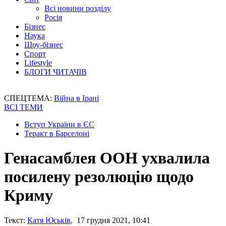
Всі новини розділу
Росія
Бізнес
Наука
Шоу-бізнес
Спорт
Lifestyle
БЛОГИ ЧИТАЧІВ
СПЕЦТЕМА:
Війна в Ірані
ВСІ ТЕМИ
Вступ України в ЄС
Теракт в Барселоні
Генасамблея ООН ухвалила
посилену резолюцію щодо
Криму
Текст:
Катя Юськів
, 17 грудня 2021, 10:41