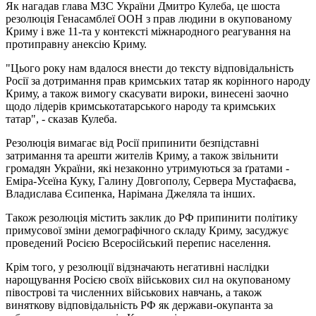
Як нагадав глава МЗС України Дмитро Кулеба, це шоста
резолюція Генасамблеї ООН з прав людини в окупованому
Криму і вже 11-та у контексті міжнародного реагування на
протиправну анексію Криму.
"Цього року нам вдалося внести до тексту відповідальність
Росії за дотримання прав кримських татар як корінного народу
Криму, а також вимогу скасувати вироки, винесені заочно
щодо лідерів кримськотатарського народу та кримських
татар", - сказав Кулеба.
Резолюція вимагає від Росії припинити безпідставні
затримання та арешти жителів Криму, а також звільнити
громадян України, які незаконно утримуються за ґратами -
Еміра-Усеїна Куку, Галину Довгополу, Сервера Мустафаєва,
Владислава Єсипенка, Нарімана Джеляла та інших.
Також резолюція містить заклик до РФ припинити політику
примусової зміни демографічного складу Криму, засуджує
проведений Росією Всеросійський перепис населення.
Крім того, у резолюції відзначають негативні наслідки
нарощування Росією своїх військових сил на окупованому
півострові та численних військових навчань, а також
виняткову відповідальність РФ як держави-окупанта за