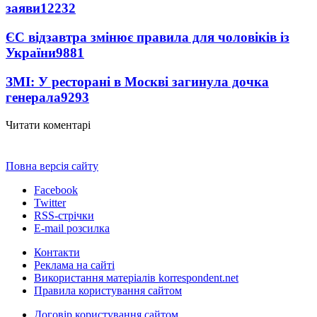
заяви
12232
ЄС відзавтра змінює правила для чоловіків із
України
9881
ЗМІ: У ресторані в Москві загинула дочка
генерала
9293
Читати коментарі
Повна версія сайту
Facebook
Twitter
RSS-стрічки
E-mail розсилка
Контакти
Реклама на сайті
Використання матеріалів korrespondent.net
Правила користування сайтом
Договір користування сайтом