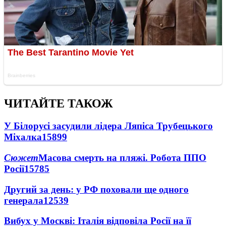
ЧИТАЙТЕ ТАКОЖ
У Білорусі засудили лідера Ляпіса Трубецького
Міхалка
15899
Сюжет
Масова смерть на пляжі. Робота ППО
Росії
15785
Другий за день: у РФ поховали ще одного
генерала
12539
Вибух у Москві: Італія відповіла Росії на її