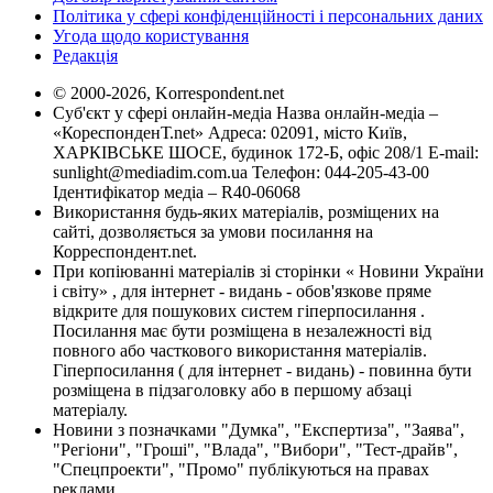
Політика у сфері конфіденційності і персональних даних
Угода щодо користування
Редакція
© 2000-2026, Korrespondent.net
Суб'єкт у сфері онлайн-медіа Назва онлайн-медіа –
«КореспонденТ.net» Адреса: 02091, місто Київ,
ХАРКІВСЬКЕ ШОСЕ, будинок 172-Б, офіс 208/1 E-mail:
sunlight@mediadim.com.ua
Телефон: 044-205-43-00
Ідентифікатор медіа – R40-06068
Використання будь-яких матеріалів, розміщених на
сайті, дозволяється за умови посилання на
Корреспондент.net.
При копіюванні матеріалів зі сторінки « Новини України
і світу» , для інтернет - видань - обов'язкове пряме
відкрите для пошукових систем гіперпосилання .
Посилання має бути розміщена в незалежності від
повного або часткового використання матеріалів.
Гіперпосилання ( для інтернет - видань) - повинна бути
розміщена в підзаголовку або в першому абзаці
матеріалу.
Новини з позначками "Думка", "Експертиза", "Заява",
"Регіони", "Гроші", "Влада", "Вибори", "Тест-драйв",
"Спецпроекти", "Промо" публікуються на правах
реклами.