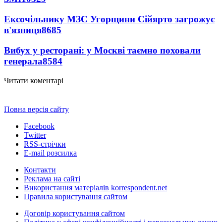
Ексочільнику МЗС Угорщини Сійярто загрожує
в'язниця
8685
Вибух у ресторані: у Москві таємно поховали
генерала
8584
Читати коментарі
Повна версія сайту
Facebook
Twitter
RSS-стрічки
E-mail розсилка
Контакти
Реклама на сайті
Використання матеріалів korrespondent.net
Правила користування сайтом
Договір користування сайтом