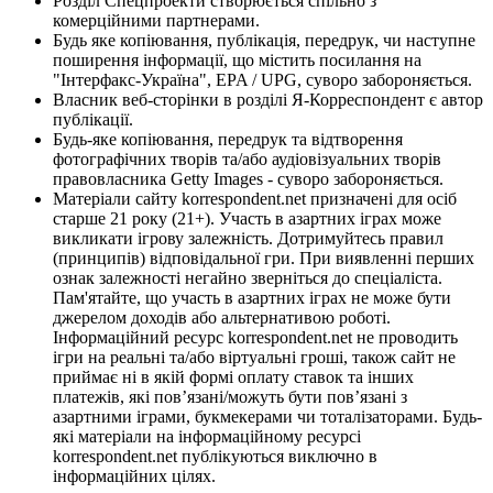
Розділ Спецпроекти створюється спільно з
комерційними партнерами.
Будь яке копіювання, публікація, передрук, чи наступне
поширення інформації, що містить посилання на
"Інтерфакс-Україна", EPA / UPG, суворо забороняється.
Власник веб-сторінки в розділі Я-Корреспондент є автор
публікації.
Будь-яке копіювання, передрук та відтворення
фотографічних творів та/або аудіовізуальних творів
правовласника Getty Images - суворо забороняється.
Матеріали сайту korrespondent.net призначені для осіб
старше 21 року (21+). Участь в азартних іграх може
викликати ігрову залежність. Дотримуйтесь правил
(принципів) відповідальної гри. При виявленні перших
ознак залежності негайно зверніться до спеціаліста.
Пам'ятайте, що участь в азартних іграх не може бути
джерелом доходів або альтернативою роботі.
Інформаційний ресурс korrespondent.net не проводить
ігри на реальні та/або віртуальні гроші, також сайт не
приймає ні в якій формі оплату ставок та інших
платежів, які пов’язані/можуть бути пов’язані з
азартними іграми, букмекерами чи тоталізаторами. Будь-
які матеріали на інформаційному ресурсі
korrespondent.net публікуються виключно в
інформаційних цілях.