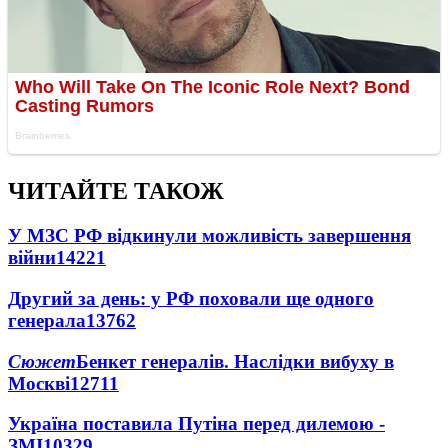
ЧИТАЙТЕ ТАКОЖ
У МЗС РФ відкинули можливість завершення
війни
14221
Другий за день: у РФ поховали ще одного
генерала
13762
Сюжет
Бенкет генералів. Наслідки вибуху в
Москві
12711
Україна поставила Путіна перед дилемою -
ЗМІ
10329