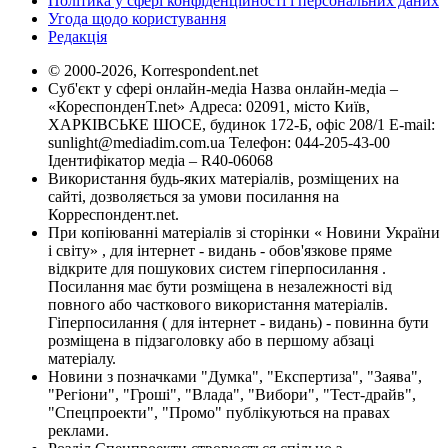
Політика у сфері конфіденційності і персональних даних
Угода щодо користування
Редакція
© 2000-2026, Korrespondent.net
Суб'єкт у сфері онлайн-медіа Назва онлайн-медіа –
«КореспонденТ.net» Адреса: 02091, місто Київ,
ХАРКІВСЬКЕ ШОСЕ, будинок 172-Б, офіс 208/1 E-mail:
sunlight@mediadim.com.ua
Телефон: 044-205-43-00
Ідентифікатор медіа – R40-06068
Використання будь-яких матеріалів, розміщених на
сайті, дозволяється за умови посилання на
Корреспондент.net.
При копіюванні матеріалів зі сторінки « Новини України
і світу» , для інтернет - видань - обов'язкове пряме
відкрите для пошукових систем гіперпосилання .
Посилання має бути розміщена в незалежності від
повного або часткового використання матеріалів.
Гіперпосилання ( для інтернет - видань) - повинна бути
розміщена в підзаголовку або в першому абзаці
матеріалу.
Новини з позначками "Думка", "Експертиза", "Заява",
"Регіони", "Гроші", "Влада", "Вибори", "Тест-драйв",
"Спецпроекти", "Промо" публікуються на правах
реклами.