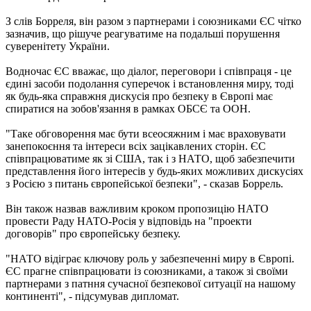
З слів Борреля, він разом з партнерами і союзниками ЄС чітко
зазначив, що рішуче реагуватиме на подальші порушення
суверенітету України.
Водночас ЄС вважає, що діалог, переговори і співпраця - це
єдині засоби подолання суперечок і встановлення миру, тоді
як будь-яка справжня дискусія про безпеку в Європі має
спиратися на зобов'язання в рамках ОБСЄ та ООН.
"Таке обговорення має бути всеосяжним і має враховувати
занепокоєння та інтереси всіх зацікавлених сторін. ЄС
співпрацюватиме як зі США, так і з НАТО, щоб забезпечити
представлення його інтересів у будь-яких можливих дискусіях
з Росією з питань європейської безпеки", - сказав Боррель.
Він також назвав важливим кроком пропозицію НАТО
провести Раду НАТО-Росія у відповідь на "проекти
договорів" про європейську безпеку.
"НАТО відіграє ключову роль у забезпеченні миру в Європі.
ЄС прагне співпрацювати із союзниками, а також зі своїми
партнерами з патння сучасної безпекової ситуації на нашому
континенті", - підсумував дипломат.