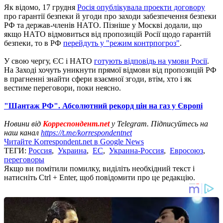
Як відомо, 17 грудня
Росія опублікувала проекти договору
про гарантії безпеки й угоди про заходи забезпечення безпеки
РФ та держав-членів НАТО. Пізніше у Москві додали, що
якщо НАТО відмовиться від пропозицій Росії щодо гарантій
безпеки, то в РФ
перейдуть у "режим контрпогроз"
.
У свою чергу, ЄС і НАТО
готують відповідь на умови Росії
.
На Заході хочуть уникнути прямої відмови від пропозицій РФ
в прагненні знайти сфери взаємної згоди, втім, хто і як
вестиме переговори, поки неясно.
"Шантаж РФ". Абсолютний рекорд цін на газ у Європі
Новини від
Корреспондент.net
у Telegram. Підписуйтесь на
наш канал
https://t.me/korrespondentnet
Читайте Korrespondent.net в Google News
ТЕГИ:
Россия
,
Украина
,
ЕС
,
Украина-Россия
,
Евросоюз
,
переговоры
Якщо ви помітили помилку, виділіть необхідний текст і
натисніть Ctrl + Enter, щоб повідомити про це редакцію.