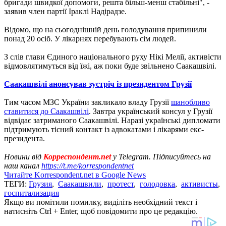
бригади швидкої допомоги, решта більш-менш стабільні", -
заявив член партії Іраклі Надірадзе.
Відомо, що на сьогоднішній день голодування припинили
понад 20 осіб. У лікарнях перебувають сім людей.
З слів глави Єдиного національного руху Нікі Мелії, активісти
відмовлятимуться від їжі, аж поки буде звільнено Саакашвілі.
Саакашвілі анонсував зустріч із президентом Грузії
Тим часом МЗС України закликало владу Грузії
шанобливо
ставитися до Саакашвілі
. Завтра український консул у Грузії
відвідає затриманого Саакашвілі. Наразі українські дипломати
підтримують тісний контакт із адвокатами і лікарями екс-
президента.
Новини від
Корреспондент.net
у Telegram. Підписуйтесь на
наш канал
https://t.me/korrespondentnet
Читайте Korrespondent.net в Google News
ТЕГИ:
Грузия
,
Саакашвили
,
протест
,
голодовка
,
активисты
,
госпитализация
Якщо ви помітили помилку, виділіть необхідний текст і
натисніть Ctrl + Enter, щоб повідомити про це редакцію.