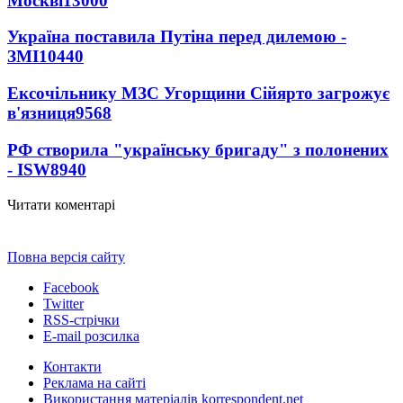
Москві
13000
Україна поставила Путіна перед дилемою -
ЗМІ
10440
Ексочільнику МЗС Угорщини Сійярто загрожує
в'язниця
9568
РФ створила "українську бригаду" з полонених
- ISW
8940
Читати коментарі
Повна версія сайту
Facebook
Twitter
RSS-стрічки
E-mail розсилка
Контакти
Реклама на сайті
Використання матеріалів korrespondent.net