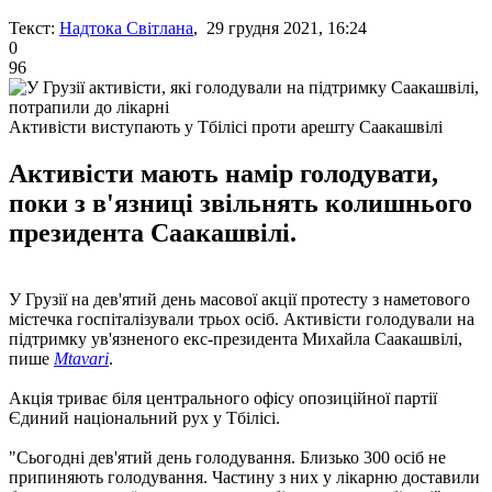
Текст:
Надтока Світлана
, 29 грудня 2021, 16:24
0
96
Активісти виступають у Тбілісі проти арешту Саакашвілі
Активісти мають намір голодувати,
поки з в'язниці звільнять колишнього
президента Саакашвілі.
У Грузії на дев'ятий день масової акції протесту з наметового
містечка госпіталізували трьох осіб. Активісти голодували на
підтримку ув'язненого екс-президента Михайла Саакашвілі,
пише
Mtavari
.
Акція триває біля центрального офісу опозиційної партії
Єдиний національний рух у Тбілісі.
"Сьогодні дев'ятий день голодування. Близько 300 осіб не
припиняють голодування. Частину з них ​​у лікарню доставили