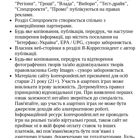
"Регіони", "Гроші", "Влада", "Вибори", "Тест-драйв",
"Спецпроекти", "Промо" публікуються на правах
реклами.
Розділ Спецпроекти створюється спільно з
комерційними партнерами.
Будь яке копіювання, публікація, передрук, чи наступне
поширення інформації, що містить посилання на
"Інтерфакс-Україна", EPA / UPG, суворо забороняється.
Власник веб-сторінки в розділі Я-Корреспондент є автор
публікації.
Будь-яке копіювання, передрук та відтворення
фотографічних творів та/або аудіовізуальних творів
правовласника Getty Images - суворо забороняється.
Матеріали сайту korrespondent.net призначені для осіб
старше 21 року (21+). Участь в азартних іграх може
викликати ігрову залежність. Дотримуйтесь правил
(принципів) відповідальної гри. При виявленні перших
ознак залежності негайно зверніться до спеціаліста.
Пам'ятайте, що участь в азартних іграх не може бути
джерелом доходів або альтернативою роботі.
Інформаційний ресурс korrespondent.net не проводить
ігри на реальні та/або віртуальні гроші, також сайт не
приймає ні в якій формі оплату ставок та інших
платежів, які пов’язані/можуть бути пов’язані з
азартними іграми, букмекерами чи тоталізаторами. Будь-