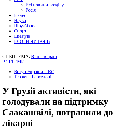
Всі новини розділу
Росія
Бізнес
Наука
Шоу-бізнес
Спорт
Lifestyle
БЛОГИ ЧИТАЧІВ
СПЕЦТЕМА:
Війна в Ірані
ВСІ ТЕМИ
Вступ України в ЄС
Теракт в Барселоні
У Грузії активісти, які
голодували на підтримку
Саакашвілі, потрапили до
лікарні