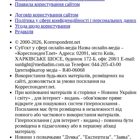
Правила користування сайтом
Договір користування сайтом
Політика у сфері конфіденційності і персональних даних
Угода щодо користування
Редакція
© 2000-2026, Korrespondent.net
Суб'єкт у сфері онлайн-медіа Назва онлайн-медіа –
«КореспонденТ.net» Адреса: 02091, місто Київ,
ХАРКІВСЬКЕ ШОСЕ, будинок 172-Б, офіс 208/1 E-mail:
sunlight@mediadim.com.ua
Телефон: 044-205-43-00
Ідентифікатор медіа – R40-06068
Використання будь-яких матеріалів, розміщених на
сайті, дозволяється за умови посилання на
Корреспондент.net.
При копіюванні матеріалів зі сторінки « Новини України
і світу» , для інтернет - видань - обов'язкове пряме
відкрите для пошукових систем гіперпосилання .
Посилання має бути розміщена в незалежності від
повного або часткового використання матеріалів.
Гіперпосилання ( для інтернет - видань) - повинна бути
розміщена в підзаголовку або в першому абзаці
матеріалу.
Новини з позначками "Думка", "Експертиза", "Заява",