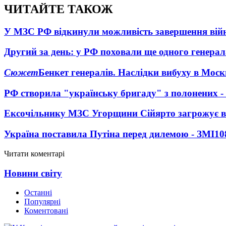
ЧИТАЙТЕ ТАКОЖ
У МЗС РФ відкинули можливість завершення вій
Другий за день: у РФ поховали ще одного генерал
Сюжет
Бенкет генералів. Наслідки вибуху в Моск
РФ створила "українську бригаду" з полонених -
Ексочільнику МЗС Угорщини Сійярто загрожує в
Україна поставила Путіна перед дилемою - ЗМІ
10
Читати коментарі
Новини світу
Останні
Популярні
Коментовані