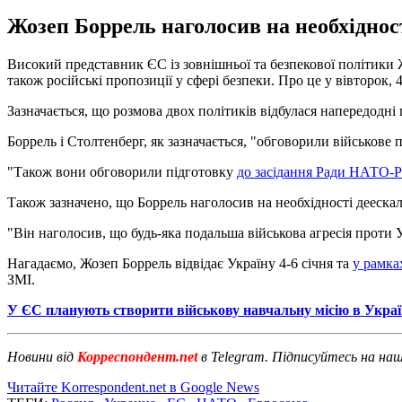
Жозеп Боррель наголосив на необхіднос
Високий представник ЄС із зовнішньої та безпекової політики
також російські пропозиції у сфері безпеки. Про це у вівторок
Зазначається, що розмова двох політиків відбулася напередодні 
Боррель і Столтенберг, як зазначається, "обговорили військове
"Також вони обговорили підготовку
до засідання Ради НАТО-Р
Також зазначено, що Боррель наголосив на необхідності дееска
"Він наголосив, що будь-яка подальша військова агресія проти 
Нагадаємо, Жозеп Боррель відвідає Україну 4-6 січня та
у рамка
ЗМІ.
У ЄС планують створити військову навчальну місію в Украї
Новини від
Корреспондент.net
в Telegram. Підписуйтесь на на
Читайте Korrespondent.net в Google News