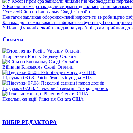
У Косові прем'єра закидали яйцями під час засідання парламент
Сюжет
Війна на Близькому Сході. Онлайн
Пентагон закликав оборонкомпанії наростити виробництво озб
Близька до Трампа компанія збирається бурити у Гренландії без
У Польщі чоловік, який нападав на українців, сам прийшов до в
Сюжети
Вторгнення Росії в Україну. Онлайн
Війна на Близькому Сході. Онлайн
Підсумки 08.08: Patriot буде і мінус два НПЗ
Підсумки 07.08: "Пекельні" санкції і "парад" дронів
Пекельні санкції. Рішення Сената США
ВИБІР РЕДАКТОРА