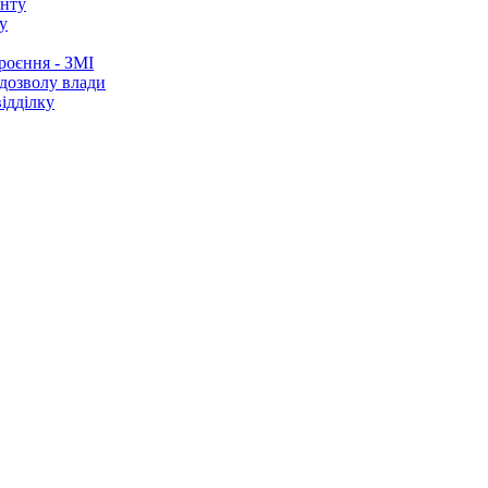
у
роєння - ЗМІ
 дозволу влади
ідділку