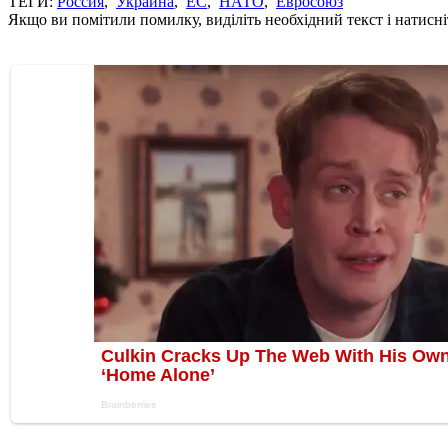
ТЕГИ:
Россия
,
Украина
,
ЕС
,
НАТО
,
Евросоюз
Якщо ви помітили помилку, виділіть необхідний текст і натисніт