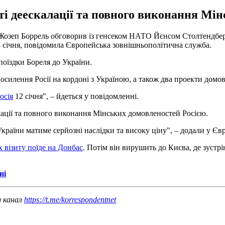
ті деескалації та повного виконання Мін
 Жозеп Боррель обговорив із генсеком НАТО Йєнсом Столтендберг
, 4 січня, повідомила Європейська зовнішньополітична служба.
поїздки Бореля до України.
 посилення Росії на кордоні з Україною, а також два проекти до
осія
12 січня", – йдеться у повідомленні.
лації та повного виконання Мінських домовленостей Росією.
України матиме серйозні наслідки та високу ціну", – додали у Є
х візиту поїде на Донбас
. Потім він вирушить до Києва, де зустрі
ні
ш канал
https://t.me/korrespondentnet