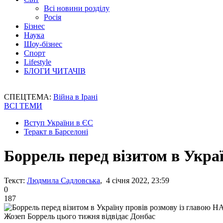
Всі новини розділу
Росія
Бізнес
Наука
Шоу-бізнес
Спорт
Lifestyle
БЛОГИ ЧИТАЧІВ
СПЕЦТЕМА:
Війна в Ірані
ВСІ ТЕМИ
Вступ України в ЄС
Теракт в Барселоні
Боррель перед візитом в Укра
Текст:
Людмила Садловська
, 4 січня 2022, 23:59
0
187
Жозеп Боррель цього тижня відвідає Донбас