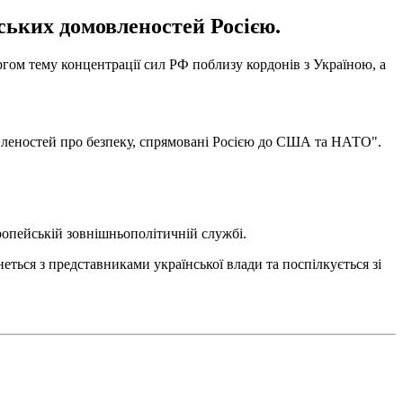
ських домовленостей Росією.
ом тему концентрації сил РФ поблизу кордонів з Україною, а
мовленостей про безпеку, спрямовані Росією до США та НАТО".
вропейській зовнішньополітичній службі.
неться з представниками української влади та поспілкується зі