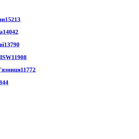
ни
15213
а
14042
ві
13790
 ISW
11908
'язниця
11772
844