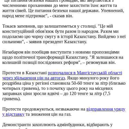
"Це питання безпеки наших громадян, які звертаються з
численними проханнями до мене захистити їхнє життя та
життя сімей. Це питання безпеки нашої держави. Упевнений,
народ мене підтримає", - сказав він.
Токаєв запевнив, що залишатиметься у столиці. "Це мій
конституційний обов'язок бути разом із народом. Разом ми
подолаємо цю чорну смугу в історії Казахстану. Вийдемо з неї
сильними", - заявив президент Казахстану.
Незабаром він пообіцяв виступити з новими пропозиціями
щодо політичної трансформації Казахстану. "Я залишаюся на
колишній позиції послідовних реформ", – резюмував він.
Протести в Казахстані
розпочалися в Мангістауській області
через збільшення цін на автогаз
. Якщо минулого року його
роздрібна ціна у регіоні становила 50-60 тенге за літр (близько
чотирьох гривень), то з початку цього року на місцевих
заправках ціни зросли вдвічі – до 120 тенге за літр (7,5
гривень).
Протести продовжуються, незважаючи на
відправлення уряду
у відставку
та зниження цін на газ.
Демонстранти захоплюють адмінбудинки, відбирають у