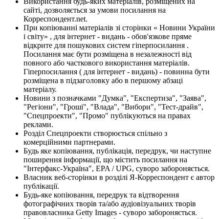
Використання будь-яких матеріалів, розміщених на
сайті, дозволяється за умови посилання на
Корреспондент.net.
При копіюванні матеріалів зі сторінки « Новини України
і світу» , для інтернет - видань - обов'язкове пряме
відкрите для пошукових систем гіперпосилання .
Посилання має бути розміщена в незалежності від
повного або часткового використання матеріалів.
Гіперпосилання ( для інтернет - видань) - повинна бути
розміщена в підзаголовку або в першому абзаці
матеріалу.
Новини з позначками "Думка", "Експертиза", "Заява",
"Регіони", "Гроші", "Влада", "Вибори", "Тест-драйв",
"Спецпроекти", "Промо" публікуються на правах
реклами.
Розділ Спецпроекти створюється спільно з
комерційними партнерами.
Будь яке копіювання, публікація, передрук, чи наступне
поширення інформації, що містить посилання на
"Інтерфакс-Україна", EPA / UPG, суворо забороняється.
Власник веб-сторінки в розділі Я-Корреспондент є автор
публікації.
Будь-яке копіювання, передрук та відтворення
фотографічних творів та/або аудіовізуальних творів
правовласника Getty Images - суворо забороняється.