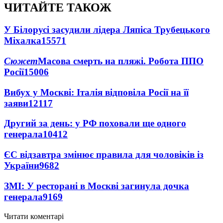
ЧИТАЙТЕ ТАКОЖ
У Білорусі засудили лідера Ляпіса Трубецького
Міхалка
15571
Сюжет
Масова смерть на пляжі. Робота ППО
Росії
15006
Вибух у Москві: Італія відповіла Росії на її
заяви
12117
Другий за день: у РФ поховали ще одного
генерала
10412
ЄС відзавтра змінює правила для чоловіків із
України
9682
ЗМІ: У ресторані в Москві загинула дочка
генерала
9169
Читати коментарі