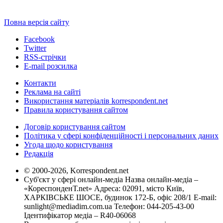
Повна версія сайту
Facebook
Twitter
RSS-стрічки
E-mail розсилка
Контакти
Реклама на сайті
Використання матеріалів korrespondent.net
Правила користування сайтом
Договір користування сайтом
Політика у сфері конфіденційності і персональних даних
Угода щодо користування
Редакція
© 2000-2026, Korrespondent.net
Суб'єкт у сфері онлайн-медіа Назва онлайн-медіа –
«КореспонденТ.net» Адреса: 02091, місто Київ,
ХАРКІВСЬКЕ ШОСЕ, будинок 172-Б, офіс 208/1 E-mail:
sunlight@mediadim.com.ua
Телефон: 044-205-43-00
Ідентифікатор медіа – R40-06068