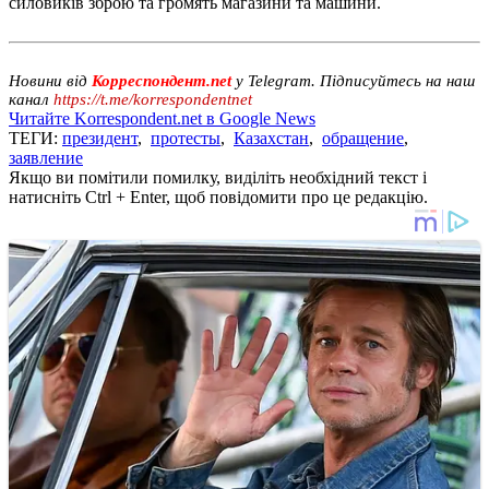
силовиків зброю та громять магазини та машини.
Новини від
Корреспондент.net
у Telegram. Підписуйтесь на наш
канал
https://t.me/korrespondentnet
Читайте Korrespondent.net в Google News
ТЕГИ:
президент
,
протесты
,
Казахстан
,
обращение
,
заявление
Якщо ви помітили помилку, виділіть необхідний текст і
натисніть Ctrl + Enter, щоб повідомити про це редакцію.