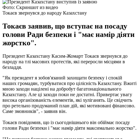
Фото: Скриншот из видео
Токаєв звернувся до народу Казахстану
Токаєв заявив, що вступає на посаду
голови Ради безпеки і "має намір діяти
жорстко".
Президент Казахстану Касим-Жомарт Токаєв звернувся до
народу на тлі масових протестів, які переросли місцями в
безладдя.
"Як президент я зобов'язаний захищати безпеку і спокій
наших громадян, турбуватися про цілісність Казахстану. Вжиті
мною заходи націлені на добробут багатонаціонального
Казахстану. Але ці заходи поки не достатні. Привертає увагу
висока організованість елементів, які хуліганять. Це свідчить
про ретельно продуманий план дій, які мотивовані фінансово.
Саме змовників", - заявив він.
Токаєв повідомив, що із сьогоднішнього він обіймає посаду
голови Ради безпеки і "має намір діяти максимально жорстко".