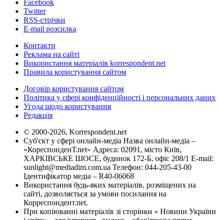
Facebook
Twitter
RSS-стрічки
E-mail розсилка
Контакти
Реклама на сайті
Використання матеріалів korrespondent.net
Правила користування сайтом
Договір користування сайтом
Політика у сфері конфіденційності і персональних даних
Угода щодо користування
Редакція
© 2000-2026, Korrespondent.net
Суб'єкт у сфері онлайн-медіа Назва онлайн-медіа –
«КореспонденТ.net» Адреса: 02091, місто Київ,
ХАРКІВСЬКЕ ШОСЕ, будинок 172-Б, офіс 208/1 E-mail:
sunlight@mediadim.com.ua
Телефон: 044-205-43-00
Ідентифікатор медіа – R40-06068
Використання будь-яких матеріалів, розміщених на
сайті, дозволяється за умови посилання на
Корреспондент.net.
При копіюванні матеріалів зі сторінки « Новини України