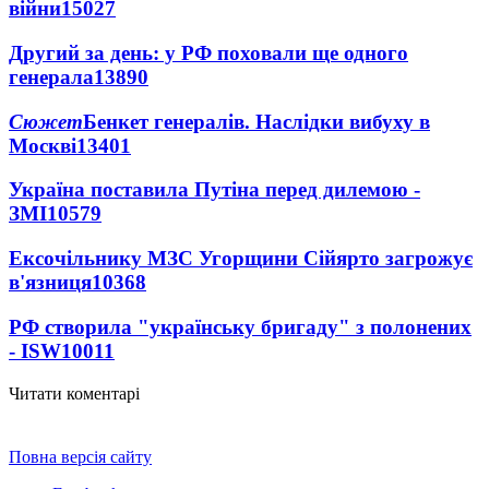
війни
15027
Другий за день: у РФ поховали ще одного
генерала
13890
Сюжет
Бенкет генералів. Наслідки вибуху в
Москві
13401
Україна поставила Путіна перед дилемою -
ЗМІ
10579
Ексочільнику МЗС Угорщини Сійярто загрожує
в'язниця
10368
РФ створила "українську бригаду" з полонених
- ISW
10011
Читати коментарі
Повна версія сайту