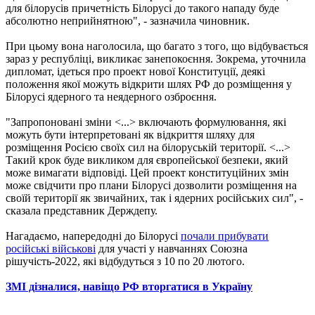
для білорусів причетність Білорусі до такого нападу буде
абсолютно неприйнятною", - зазначила чиновник.
При цьому вона наголосила, що багато з того, що відбувається
зараз у республіці, викликає занепокоєння. Зокрема, уточнила
дипломат, ідеться про проект нової Конституції, деякі
положення якої можуть відкрити шлях РФ до розміщення у
Білорусі ядерного та неядерного озброєння.
"Запропоновані зміни <...> включають формулювання, які
можуть бути інтерпретовані як відкриття шляху для
розміщення Росією своїх сил на білоруській території. <...>
Такий крок буде викликом для європейської безпеки, який
може вимагати відповіді. Цей проект конституційних змін
може свідчити про плани Білорусі дозволити розміщення на
своїй території як звичайних, так і ядерних російських сил", -
сказала представник Держдепу.
Нагадаємо, напередодні до Білорусі
почали прибувати
російські військові
для участі у навчаннях Союзна
рішучість-2022, які відбудуться з 10 по 20 лютого.
ЗМІ дізналися, навіщо РФ вторгатися в Україну