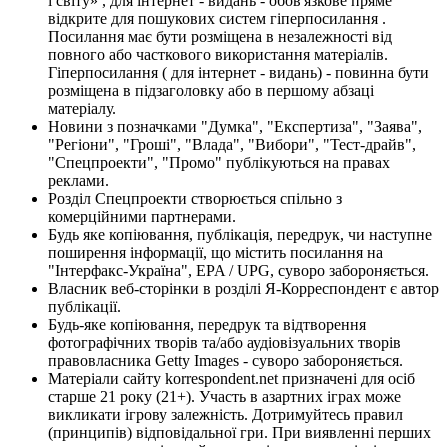
і світу» , для інтернет - видань - обов'язкове пряме
відкрите для пошукових систем гіперпосилання .
Посилання має бути розміщена в незалежності від
повного або часткового використання матеріалів.
Гіперпосилання ( для інтернет - видань) - повинна бути
розміщена в підзаголовку або в першому абзаці
матеріалу.
Новини з позначками "Думка", "Експертиза", "Заява",
"Регіони", "Гроші", "Влада", "Вибори", "Тест-драйв",
"Спецпроекти", "Промо" публікуються на правах
реклами.
Розділ Спецпроекти створюється спільно з
комерційними партнерами.
Будь яке копіювання, публікація, передрук, чи наступне
поширення інформації, що містить посилання на
"Інтерфакс-Україна", EPA / UPG, суворо забороняється.
Власник веб-сторінки в розділі Я-Корреспондент є автор
публікації.
Будь-яке копіювання, передрук та відтворення
фотографічних творів та/або аудіовізуальних творів
правовласника Getty Images - суворо забороняється.
Матеріали сайту korrespondent.net призначені для осіб
старше 21 року (21+). Участь в азартних іграх може
викликати ігрову залежність. Дотримуйтесь правил
(принципів) відповідальної гри. При виявленні перших