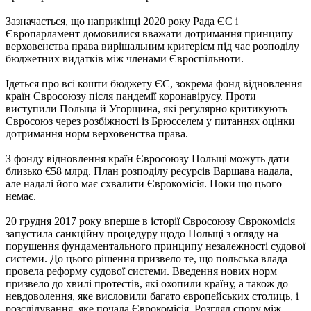
Зазначається, що наприкінці 2020 року Рада ЄС і
Європарламент домовилися вважати дотримання принципу
верховенства права вирішальним критерієм під час розподілу
бюджетних видатків між членами Євроспільноти.
Ідеться про всі кошти бюджету ЄС, зокрема фонд відновлення
країн Євросоюзу після пандемії коронавірусу. Проти
виступили Польща й Угорщина, які регулярно критикують
Євросоюз через розбіжності із Брюсселем у питаннях оцінки
дотримання норм верховенства права.
З фонду відновлення країн Євросоюзу Польщі можуть дати
близько €58 млрд. План розподілу ресурсів Варшава надала,
але надалі його має схвалити Єврокомісія. Поки що цього
немає.
20 грудня 2017 року вперше в історії Євросоюзу Єврокомісія
запустила санкційну процедуру щодо Польщі з огляду на
порушення фундаментального принципу незалежності судової
системи. До цього рішення призвело те, що польська влада
провела реформу судової системи. Введення нових норм
призвело до хвилі протестів, які охопили країну, а також до
невдоволення, яке висловили багато європейських столиць, і
розслідування, яке почала Єврокомісія. Розгляд спору між