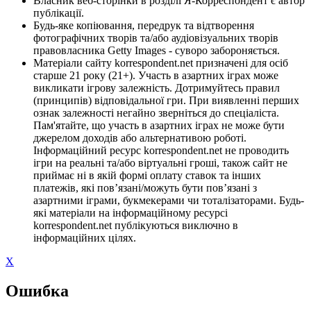
Власник веб-сторінки в розділі Я-Корреспондент є автор
публікації.
Будь-яке копіювання, передрук та відтворення
фотографічних творів та/або аудіовізуальних творів
правовласника Getty Images - суворо забороняється.
Матеріали сайту korrespondent.net призначені для осіб
старше 21 року (21+). Участь в азартних іграх може
викликати ігрову залежність. Дотримуйтесь правил
(принципів) відповідальної гри. При виявленні перших
ознак залежності негайно зверніться до спеціаліста.
Пам'ятайте, що участь в азартних іграх не може бути
джерелом доходів або альтернативою роботі.
Інформаційний ресурс korrespondent.net не проводить
ігри на реальні та/або віртуальні гроші, також сайт не
приймає ні в якій формі оплату ставок та інших
платежів, які пов’язані/можуть бути пов’язані з
азартними іграми, букмекерами чи тоталізаторами. Будь-
які матеріали на інформаційному ресурсі
korrespondent.net публікуються виключно в
інформаційних цілях.
X
Ошибка