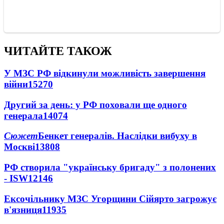
ЧИТАЙТЕ ТАКОЖ
У МЗС РФ відкинули можливість завершення
війни
15270
Другий за день: у РФ поховали ще одного
генерала
14074
Сюжет
Бенкет генералів. Наслідки вибуху в
Москві
13808
РФ створила "українську бригаду" з полонених
- ISW
12146
Ексочільнику МЗС Угорщини Сійярто загрожує
в'язниця
11935