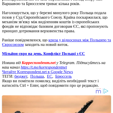
Варшавою та Брюсселем триває кілька років.
Наголошується, що у березні минулого року Польща подала
позов у Суд Європейського Союзу. Країна поскаржилася, що
механізм зв'язку між виділенням коштів із європейських
фондів не відповідає базовим договорам ЄС, які пропонують
принцип дотримання верховенства права.
Раніше повідомлялося, що
криза у відносинах між Польщею та
Євросоюзом
заходить на новий виток.
Мільйон євро на день. Конфлікт Польщі з ЄС
Новини від
Корреспондент.net
у Telegram. Підписуйтесь на
наш канал
https://t.me/korrespondentnet
Читайте Korrespondent.net в Google News
ТЕГИ:
бюджет
,
Польша
,
ЕС
,
Брюссель
Якщо ви помітили помилку, виділіть необхідний текст і
натисніть Ctrl + Enter, щоб повідомити про це редакцію.