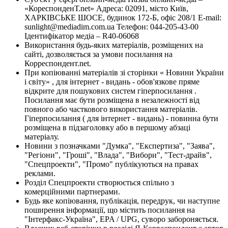
«КореспонденТ.net» Адреса: 02091, місто Київ,
ХАРКІВСЬКЕ ШОСЕ, будинок 172-Б, офіс 208/1 E-mail:
sunlight@mediadim.com.ua
Телефон: 044-205-43-00
Ідентифікатор медіа – R40-06068
Використання будь-яких матеріалів, розміщених на
сайті, дозволяється за умови посилання на
Корреспондент.net.
При копіюванні матеріалів зі сторінки « Новини України
і світу» , для інтернет - видань - обов'язкове пряме
відкрите для пошукових систем гіперпосилання .
Посилання має бути розміщена в незалежності від
повного або часткового використання матеріалів.
Гіперпосилання ( для інтернет - видань) - повинна бути
розміщена в підзаголовку або в першому абзаці
матеріалу.
Новини з позначками "Думка", "Експертиза", "Заява",
"Регіони", "Гроші", "Влада", "Вибори", "Тест-драйв",
"Спецпроекти", "Промо" публікуються на правах
реклами.
Розділ Спецпроекти створюється спільно з
комерційними партнерами.
Будь яке копіювання, публікація, передрук, чи наступне
поширення інформації, що містить посилання на
"Інтерфакс-Україна", EPA / UPG, суворо забороняється.