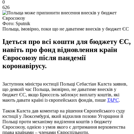
0
626
Фото: Sputnik
Польща, імовірно, поки що не даватиме внесків у бюджет ЄС
Ідеться про всі кошти для бюджету ЄС,
навіть про фонд відновлення країн
Євросоюзу після пандемії
коронавірусу.
Заступник міністра юстиції Польщі Себастіан Калєта заявив,
що деякий час Польща, імовірно, не даватиме внесків у
бюджет ЄС, якщо Брюссель заблокує виплату коштів, які
мають давати країні із європейських фондів, пише
ТАРС
.
Також Калєта дав коментар на рішення Європейського суду
юстиції у Люксембурзі, який відхилив позови Угорщини й
Польщі проти механізму виділення коштів з бюджету
Євросоюзу, однією з умов якого є дотримання верховенства
права країнами – членами Євроспільноти.