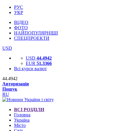
РУС
УКР
ВІДЕО
ФОТО
НАЙПОПУЛЯРНІШІ
СПЕЦПРОЕКТИ
USD
USD
44.4942
EUR
51.3366
Всі курси валют
44.4942
Авторизація
Пошук
RU
ВСІ РОЗДІЛИ
Головна
Україна
Місто
Світ