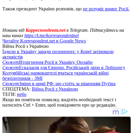
Також президент України розповів, що
не розуміє вимог Росії.
Новини від
Корреспондент.net
в Telegram. Підписуйтесь на
наш канал
https://t.me/korrespondentnet
Читайте Korrespondent.net в Google News
Війна Росії з Україною
Їздили в Україну заради полонених: у Кореї затримали
активістів
Сюжет
Вторгнення Росії в Україну. Онлайн
Сюжет
Ескалація для Європи. Російський дрон в Лейпцигу
Колумбійські наркокартелі вчаться українській війні
безпілотників - ЗМІ
Сюжет
Зміни в армії РФ: що стоїть за рішенням Путіна
СПЕЦТЕМА:
Війна Росії з Україною
ТЕГИ:
небо
Якщо ви помітили помилку, виділіть необхідний текст і
натисніть Ctrl + Enter, щоб повідомити про це редакцію.