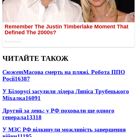
ЧИТАЙТЕ ТАКОЖ
Сюжет
Масова смерть на пляжі. Робота ППО
Росії
16387
У Білорусі засудили лідера Ляпіса Трубецького
Міхалка
16091
Другий за день: у РФ поховали ще одного
генерала
13318
У МЗС РФ відкинули можливість завершення
війни
11195