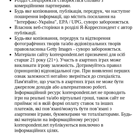
Розділ Спецпроекти створюється спільно з
комерційними партнерами.
Будь яке копіювання, публікація, передрук, чи наступне
поширення інформації, що містить посилання на
"Інтерфакс-Україна", EPA / UPG, суворо забороняється.
Власник веб-сторінки в розділі Я-Корреспондент є автор
публікації.
Будь-яке копіювання, передрук та відтворення
фотографічних творів та/або аудіовізуальних творів
правовласника Getty Images - суворо забороняється.
Матеріали сайту korrespondent.net призначені для осіб
старше 21 року (21+). Участь в азартних іграх може
викликати ігрову залежність. Дотримуйтесь правил
(принципів) відповідальної гри. При виявленні перших
ознак залежності негайно зверніться до спеціаліста.
Пам'ятайте, що участь в азартних іграх не може бути
джерелом доходів або альтернативою роботі.
Інформаційний ресурс korrespondent.net не проводить
ігри на реальні та/або віртуальні гроші, також сайт не
приймає ні в якій формі оплату ставок та інших
платежів, які пов’язані/можуть бути пов’язані з
азартними іграми, букмекерами чи тоталізаторами. Будь-
які матеріали на інформаційному ресурсі
korrespondent.net публікуються виключно в
інформаційних цілях.