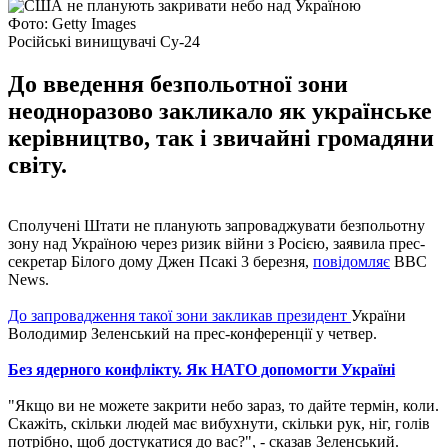
Фото: Getty Images
Російські винищувачі Су-24
До введення безпольотної зони
неодноразово закликало як українське
керівництво, так і звичайні громадяни
світу.
Сполучені Штати не планують запроваджувати безпольотну
зону над Україною через ризик війни з Росією, заявила прес-
секретар Білого дому Джен Псакі 3 березня,
повідомляє
ВВС
News.
До запровадження такої зони закликав президент
України
Володимир Зеленський на прес-конференції у четвер.
Без ядерного конфлікту. Як НАТО допомогти Україні
"Якщо ви не можете закрити небо зараз, то дайте термін, коли.
Скажіть, скільки людей має вибухнути, скільки рук, ніг, голів
потрібно, щоб достукатися до вас?", - сказав Зеленський.