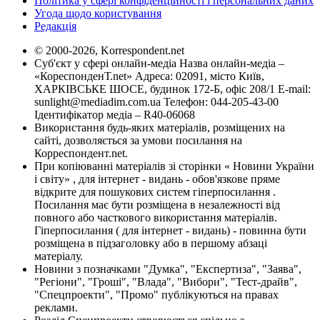
Політика у сфері конфіденційності і персональних даних
Угода щодо користування
Редакція
© 2000-2026, Korrespondent.net
Суб'єкт у сфері онлайн-медіа Назва онлайн-медіа –
«КореспонденТ.net» Адреса: 02091, місто Київ,
ХАРКІВСЬКЕ ШОСЕ, будинок 172-Б, офіс 208/1 E-mail:
sunlight@mediadim.com.ua
Телефон: 044-205-43-00
Ідентифікатор медіа – R40-06068
Використання будь-яких матеріалів, розміщених на
сайті, дозволяється за умови посилання на
Корреспондент.net.
При копіюванні матеріалів зі сторінки « Новини України
і світу» , для інтернет - видань - обов'язкове пряме
відкрите для пошукових систем гіперпосилання .
Посилання має бути розміщена в незалежності від
повного або часткового використання матеріалів.
Гіперпосилання ( для інтернет - видань) - повинна бути
розміщена в підзаголовку або в першому абзаці
матеріалу.
Новини з позначками "Думка", "Експертиза", "Заява",
"Регіони", "Гроші", "Влада", "Вибори", "Тест-драйв",
"Спецпроекти", "Промо" публікуються на правах
реклами.