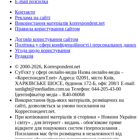
E-mail розсилка
Контакти
Реклама на сайті
Використання матеріалів korrespondent.net
Правила користування сайтом
Договір користування сайтом
Політика у сфері конфіденційності і персональних даних
Угода щодо користування
Редакція
© 2000-2026, Korrespondent.net
Суб'єкт у сфері онлайн-медіа Назва онлайн-медіа –
«КореспонденТ.net» Адреса: 02091, місто Київ,
ХАРКІВСЬКЕ ШОСЕ, будинок 172-Б, офіс 208/1 E-mail:
sunlight@mediadim.com.ua
Телефон: 044-205-43-00
Ідентифікатор медіа – R40-06068
Використання будь-яких матеріалів, розміщених на
сайті, дозволяється за умови посилання на
Корреспондент.net.
При копіюванні матеріалів зі сторінки « Новини України
і світу» , для інтернет - видань - обов'язкове пряме
відкрите для пошукових систем гіперпосилання .
Посилання має бути розміщена в незалежності від