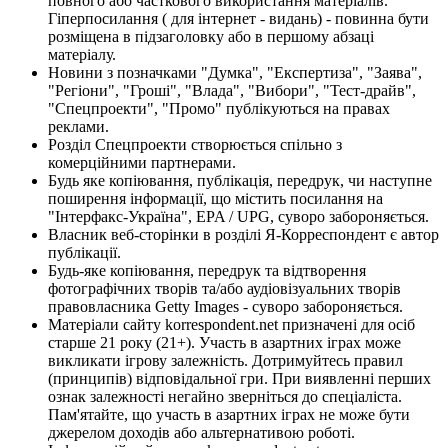
повного або часткового використання матеріалів.
Гіперпосилання ( для інтернет - видань) - повинна бути
розміщена в підзаголовку або в першому абзаці
матеріалу.
Новини з позначками "Думка", "Експертиза", "Заява",
"Регіони", "Гроші", "Влада", "Вибори", "Тест-драйв",
"Спецпроекти", "Промо" публікуються на правах
реклами.
Розділ Спецпроекти створюється спільно з
комерційними партнерами.
Будь яке копіювання, публікація, передрук, чи наступне
поширення інформації, що містить посилання на
"Інтерфакс-Україна", EPA / UPG, суворо забороняється.
Власник веб-сторінки в розділі Я-Корреспондент є автор
публікації.
Будь-яке копіювання, передрук та відтворення
фотографічних творів та/або аудіовізуальних творів
правовласника Getty Images - суворо забороняється.
Матеріали сайту korrespondent.net призначені для осіб
старше 21 року (21+). Участь в азартних іграх може
викликати ігрову залежність. Дотримуйтесь правил
(принципів) відповідальної гри. При виявленні перших
ознак залежності негайно зверніться до спеціаліста.
Пам'ятайте, що участь в азартних іграх не може бути
джерелом доходів або альтернативою роботі.