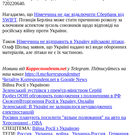
720220640.
Нагадаємо, що
Німеччина не дає відключити Сбербанк від
SWIFT
. Позиція Берліна може стати причиною розколу за
ключовим аспектом зусиль союзників щодо відповіді на
російську війну проти України.
Також
Німеччина не відправить в Україну військові літаки
.
Олаф Шольц заявив, що Україні надано всі види оборонних
матеріалів, але літаки не є їх частиною.
Новини від
Корреспондент.net
у Telegram. Підписуйтесь на
наш канал
https://t.me/korrespondentnet
Читайте Korrespondent.net в Google News
Війна Росії з Україною
Зеленський зустрівся з прем'єр-міністром Сербії
Радбез ООН обговорить поводження з полоненими в РФ
Сюжет
Вторгнення Росії в Україну. Онлайн
Зеленський: В Україні не залишилося неушкоджених
електростанцій
Росіяни планують посилити "вільне полювання" на авто на
Херсонщині - ОВА
СПЕЦТЕМА:
Війна Росії з Україною
ТЕГИ:
Россия
,
Украина
,
война
,
Украина-Россия
,
Германия
,