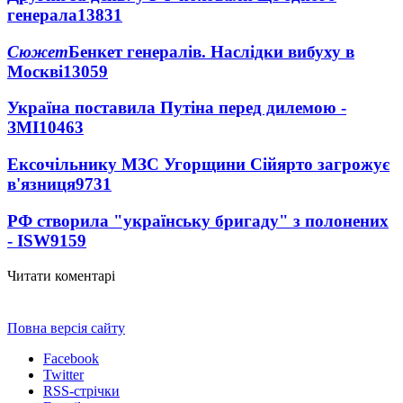
генерала
13831
Сюжет
Бенкет генералів. Наслідки вибуху в
Москві
13059
Україна поставила Путіна перед дилемою -
ЗМІ
10463
Ексочільнику МЗС Угорщини Сійярто загрожує
в'язниця
9731
РФ створила "українську бригаду" з полонених
- ISW
9159
Читати коментарі
Повна версія сайту
Facebook
Twitter
RSS-стрічки