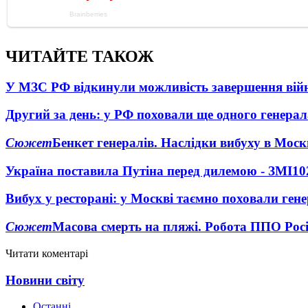
ЧИТАЙТЕ ТАКОЖ
У МЗС РФ відкинули можливість завершення вій
Другий за день: у РФ поховали ще одного генерал
Сюжет
Бенкет генералів. Наслідки вибуху в Моск
Україна поставила Путіна перед дилемою - ЗМІ
10
Вибух у ресторані: у Москві таємно поховали ген
Сюжет
Масова смерть на пляжі. Робота ППО Росі
Читати коментарі
Новини світу
Останні