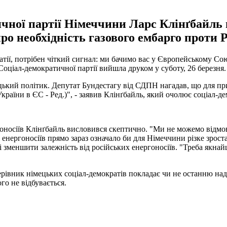
чної партії Німеччини Ларс Клінґбайль
о необхідність газового ембарго проти Ро
атії, потрібен чіткий сигнал: ми бачимо вас у Європейському Со
Соціал-демократичної партії вийшла друком у суботу, 26 березня.
ецький політик. Депутат Бундестагу від СДПН нагадав, що для пр
раїни в ЄС - Ред.)", - заявив Клінґбайль, який очолює соціал-де
оносіїв Клінґбайль висловився скептично. "Ми не можемо відмови
нергоносіїв прямо зараз означало би для Німеччини різке зростанн
меншити залежність від російських енергоносіїв. "Треба якнайшви
рівник німецьких соціал-демократів покладає чи не останню над
о не відбувається.