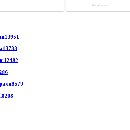
ни
13951
а
13733
ві
12482
286
ерала
8579
ї
8208