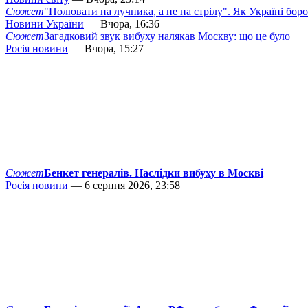
Сюжет
"Полювати на лучника, а не на стрілу". Як Україні бор
Новини України
— Вчора, 16:36
Сюжет
Загадковий звук вибуху налякав Москву: що це було
Росія новини
— Вчора, 15:27
Сюжет
Бенкет генералів. Наслідки вибуху в Москві
Росія новини
— 6 серпня 2026, 23:58