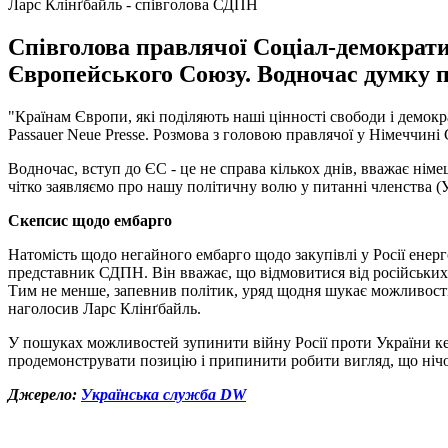
Ларс Клінґбайль - співголова СДПН
Співголова правлячої Соціал-демократи
Європейського Союзу. Водночас думку пр
"Країнам Європи, які поділяють наші цінності свободи і демокр
Passauer Neue Presse. Розмова з головою правлячої у Німеччині 
Водночас, вступ до ЄС - це не справа кількох днів, вважає нім
чітко заявляємо про нашу політичну волю у питанні членства (Ук
Скепсис щодо ембарго
Натомість щодо негайного ембарго щодо закупівлі у Росії енерг
представник СДПН. Він вважає, що відмовитися від російських е
Тим не менше, запевнив політик, уряд щодня шукає можливості з
наголосив Ларс Клінґбайль.
У пошуках можливостей зупинити війну Росії проти України ке
продемонструвати позицію і припинити робити вигляд, що нічог
Джерело:
Українська служба DW