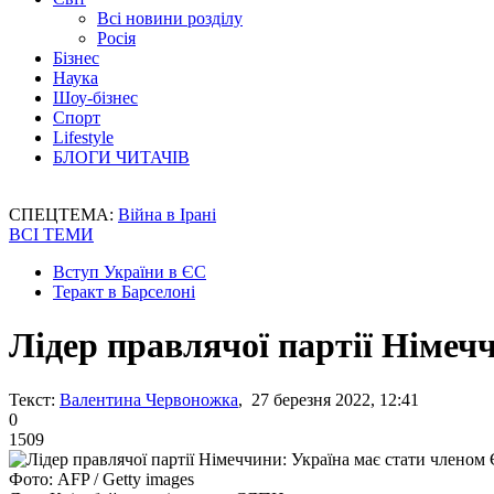
Всі новини розділу
Росія
Бізнес
Наука
Шоу-бізнес
Спорт
Lifestyle
БЛОГИ ЧИТАЧІВ
СПЕЦТЕМА:
Війна в Ірані
ВСІ ТЕМИ
Вступ України в ЄС
Теракт в Барселоні
Лідер правлячої партії Німеч
Текст:
Валентина Червоножка
, 27 березня 2022, 12:41
0
1509
Фото: AFP / Getty images