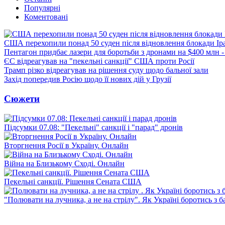
Популярні
Коментовані
США перехопили понад 50 суден після відновлення блокади Ір
Пентагон придбає лазери для боротьби з дронами на $400 млн -
ЄС відреагував на "пекельні санкції" США проти Росії
Трамп різко відреагував на рішення суду щодо бальної зали
Захід попередив Росію щодо її нових дій у Грузії
Сюжети
Підсумки 07.08: "Пекельні" санкції і "парад" дронів
Вторгнення Росії в Україну. Онлайн
Війна на Близькому Сході. Онлайн
Пекельні санкції. Рішення Сената США
"Полювати на лучника, а не на стрілу". Як Україні боротись з 