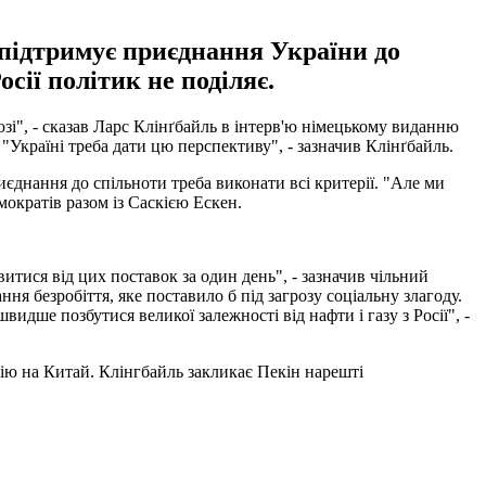
 підтримує приєднання України до
сії політик не поділяє.
юзі", - сказав Ларс Клінґбайль в інтерв'ю німецькому виданню
 "Україні треба дати цю перспективу", - зазначив Клінґбайль.
иєднання до спільноти треба виконати всі критерії. "Але ми
мократів разом із Саскією Ескен.
тися від цих поставок за один день", - зазначив чільний
я безробіття, яке поставило б під загрозу соціальну злагоду.
дше позбутися великої залежності від нафти і газу з Росії", -
ію на Китай. Клінгбайль закликає Пекін нарешті