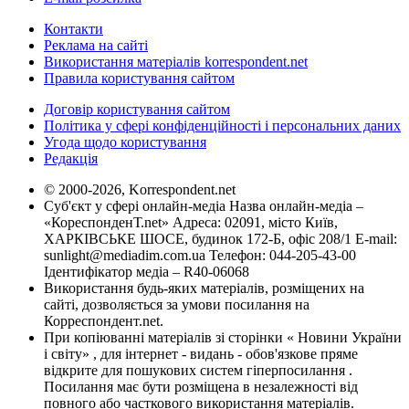
Контакти
Реклама на сайті
Використання матеріалів korrespondent.net
Правила користування сайтом
Договір користування сайтом
Політика у сфері конфіденційності і персональних даних
Угода щодо користування
Редакція
© 2000-2026, Korrespondent.net
Суб'єкт у сфері онлайн-медіа Назва онлайн-медіа –
«КореспонденТ.net» Адреса: 02091, місто Київ,
ХАРКІВСЬКЕ ШОСЕ, будинок 172-Б, офіс 208/1 E-mail:
sunlight@mediadim.com.ua
Телефон: 044-205-43-00
Ідентифікатор медіа – R40-06068
Використання будь-яких матеріалів, розміщених на
сайті, дозволяється за умови посилання на
Корреспондент.net.
При копіюванні матеріалів зі сторінки « Новини України
і світу» , для інтернет - видань - обов'язкове пряме
відкрите для пошукових систем гіперпосилання .
Посилання має бути розміщена в незалежності від
повного або часткового використання матеріалів.