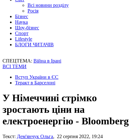
Всі новини розділу
Росія
Бізнес
Наука
Шоу-бізнес
Спорт
Lifestyle
БЛОГИ ЧИТАЧІВ
СПЕЦТЕМА:
Війна в Ірані
ВСІ ТЕМИ
Вступ України в ЄС
Теракт в Барселоні
У Німеччині стрімко
зростають ціни на
електроенергію - Bloomberg
Текст:
Дем'янчук Ольга
, 22 серпня 2022, 19:24