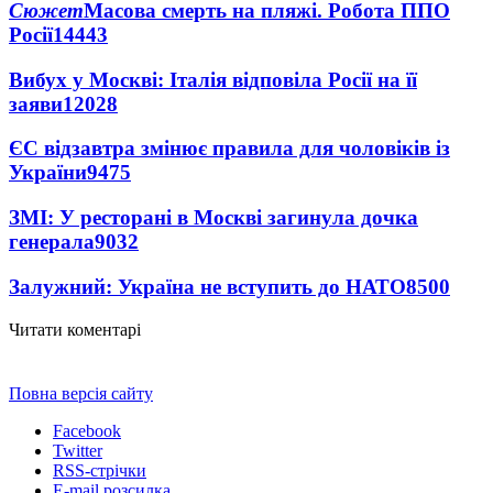
Сюжет
Масова смерть на пляжі. Робота ППО
Росії
14443
Вибух у Москві: Італія відповіла Росії на її
заяви
12028
ЄС відзавтра змінює правила для чоловіків із
України
9475
ЗМІ: У ресторані в Москві загинула дочка
генерала
9032
Залужний: Україна не вступить до НАТО
8500
Читати коментарі
Повна версія сайту
Facebook
Twitter
RSS-стрічки
E-mail розсилка