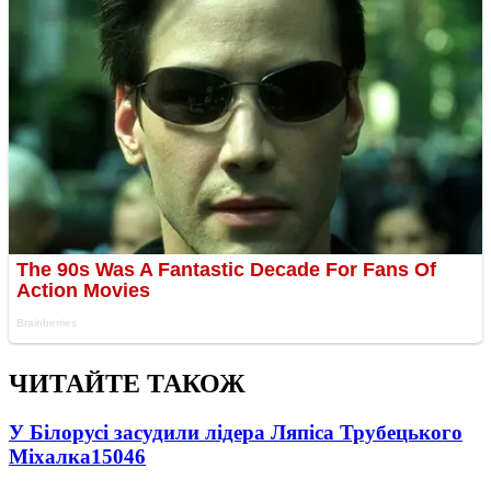
ЧИТАЙТЕ ТАКОЖ
У Білорусі засудили лідера Ляпіса Трубецького
Міхалка
15046