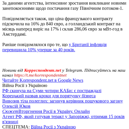
За даними агентства, інтенсивне зростання викликане новими
занепокоєннями щодо постачання газу Північним потоком-1.
Повідомляється також, що ціна французького контракту
підскочила на 16% до 840 євро, а голландський контракт на
місяць наперед виріс на 17% і склав 286,06 євро за мВт-год в
Амстердамі.
Раніше повідомлялося про те, що
у Британії інфляція
перевищила 10% уперше за 40 років.
Новини від
Корреспондент.net
у Telegram. Підписуйтесь на наш
канал
https://t.me/korrespondentnet
Читайте Korrespondent.net в Google News
Війна Росії з Україною
РФ скинула на Суми чотири КАБи: є постраждалі
Корецький назвав кроки для порятунку бізнеса
Вивозив тіла полеглих: загинув керівник пошукового загону
Олексій Юков
Сюжет
Вторгнення Росії в Україну. Онлайн
Агент РФ, який готував теракт у Запоріжжі, отримав 15 років
в'язниці
СПЕЦТЕМА:
Війна Росії з Україною