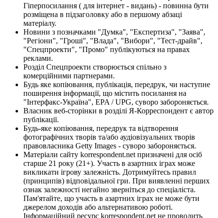
Гіперпосилання ( для інтернет - видань) - повинна бути
розміщена в підзаголовку або в першому абзаці
матеріалу.
Новини з позначками "Думка", "Експертиза", "Заява",
"Регіони", "Гроші", "Влада", "Вибори", "Тест-драйв",
"Спецпроекти", "Промо" публікуються на правах
реклами.
Розділ Спецпроекти створюється спільно з
комерційними партнерами.
Будь яке копіювання, публікація, передрук, чи наступне
поширення інформації, що містить посилання на
"Інтерфакс-Україна", EPA / UPG, суворо забороняється.
Власник веб-сторінки в розділі Я-Корреспондент є автор
публікації.
Будь-яке копіювання, передрук та відтворення
фотографічних творів та/або аудіовізуальних творів
правовласника Getty Images - суворо забороняється.
Матеріали сайту korrespondent.net призначені для осіб
старше 21 року (21+). Участь в азартних іграх може
викликати ігрову залежність. Дотримуйтесь правил
(принципів) відповідальної гри. При виявленні перших
ознак залежності негайно зверніться до спеціаліста.
Пам'ятайте, що участь в азартних іграх не може бути
джерелом доходів або альтернативою роботі.
Інформаційний ресурс korrespondent.net не проводить