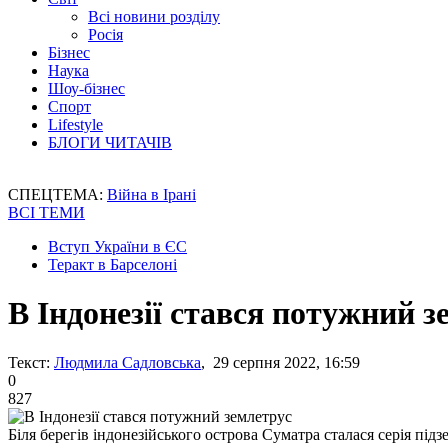
Всі новини розділу
Росія
Бізнес
Наука
Шоу-бізнес
Спорт
Lifestyle
БЛОГИ ЧИТАЧІВ
СПЕЦТЕМА:
Війна в Ірані
ВСІ ТЕМИ
Вступ України в ЄС
Теракт в Барселоні
В Індонезії стався потужний з
Текст:
Людмила Садловська
, 29 серпня 2022, 16:59
0
827
Біля берегів індонезійського острова Суматра сталася серія під