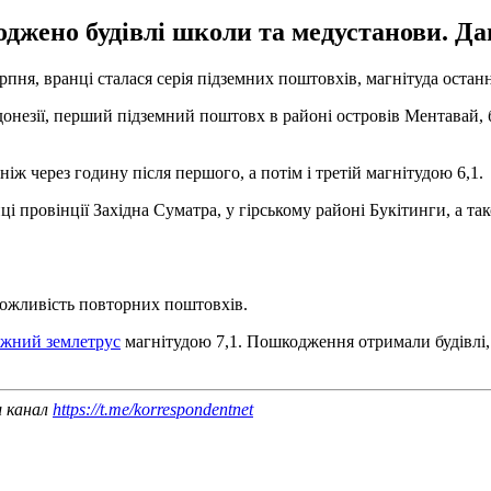
оджено будівлі школи та медустанови. Д
ерпня, вранці сталася серія підземних поштовхів, магнітуда остан
ндонезії, перший підземний поштовх в районі островів Ментавай,
ж через годину після першого, а потім і третій магнітудою 6,1.
ці провінції Західна Суматра, у гірському районі Букітинги, а т
можливість повторних поштовхів.
ужний землетрус
магнітудою 7,1. Пошкодження отримали будівлі, 
ш канал
https://t.me/korrespondentnet