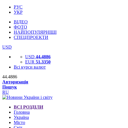
РУС
УКР
ВІДЕО
ФОТО
НАЙПОПУЛЯРНІШІ
СПЕЦПРОЕКТИ
USD
USD
44.4886
EUR
51.3350
Всі курси валют
44.4886
Авторизація
Пошук
RU
ВСІ РОЗДІЛИ
Головна
Україна
Місто
Світ