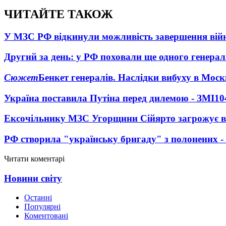
ЧИТАЙТЕ ТАКОЖ
У МЗС РФ відкинули можливість завершення вій
Другий за день: у РФ поховали ще одного генерал
Сюжет
Бенкет генералів. Наслідки вибуху в Моск
Україна поставила Путіна перед дилемою - ЗМІ
10
Ексочільнику МЗС Угорщини Сійярто загрожує в
РФ створила "українську бригаду" з полонених -
Читати коментарі
Новини світу
Останні
Популярні
Коментовані