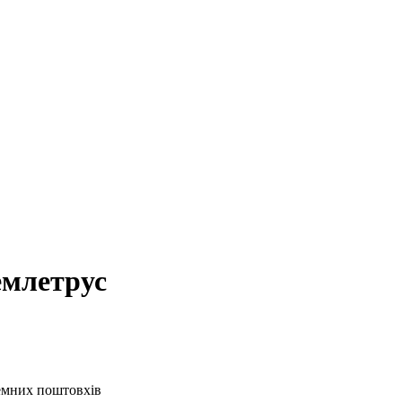
емлетрус
земних поштовхів