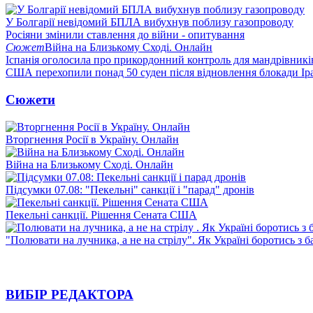
У Болгарії невідомий БПЛА вибухнув поблизу газопроводу
Росіяни змінили ставлення до війни - опитування
Сюжет
Війна на Близькому Сході. Онлайн
Іспанія оголосила про прикордонний контроль для мандрівників 
США перехопили понад 50 суден після відновлення блокади Ір
Сюжети
Вторгнення Росії в Україну. Онлайн
Війна на Близькому Сході. Онлайн
Підсумки 07.08: "Пекельні" санкції і "парад" дронів
Пекельні санкції. Рішення Сената США
"Полювати на лучника, а не на стрілу". Як Україні боротись з 
ВИБІР РЕДАКТОРА