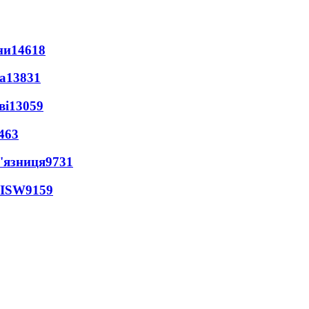
ни
14618
а
13831
ві
13059
463
'язниця
9731
 ISW
9159