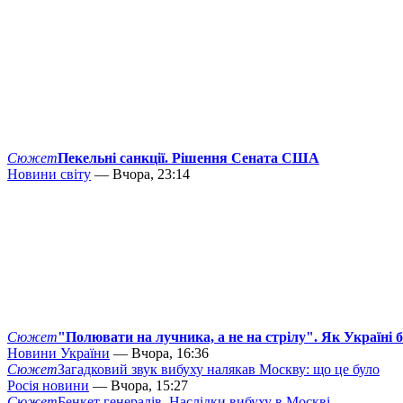
Сюжет
Пекельні санкції. Рішення Сената США
Новини світу
— Вчора, 23:14
Сюжет
"Полювати на лучника, а не на стрілу". Як Україні 
Новини України
— Вчора, 16:36
Сюжет
Загадковий звук вибуху налякав Москву: що це було
Росія новини
— Вчора, 15:27
Сюжет
Бенкет генералів. Наслідки вибуху в Москві