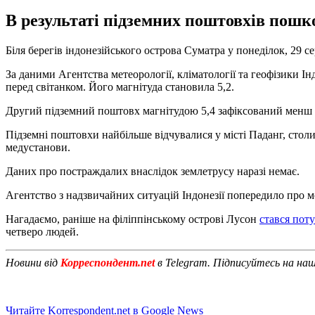
В результаті підземних поштовхів пошк
Біля берегів індонезійського острова Суматра у понеділок, 29 с
За даними Агентства метеорології, кліматології та геофізики І
перед світанком. Його магнітуда становила 5,2.
Другий підземний поштовх магнітудою 5,4 зафіксований менш ні
Підземні поштовхи найбільше відчувалися у місті Паданг, столи
медустанови.
Даних про постраждалих внаслідок землетрусу наразі немає.
Агентство з надзвичайних ситуацій Індонезії попередило про 
Нагадаємо, раніше на філіппінському острові Лусон
стався пот
четверо людей.
Новини від
Корреспондент.net
в Telegram. Підписуйтесь на на
Читайте Korrespondent.net в Google News