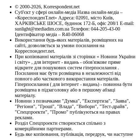
© 2000-2026, Korrespondent.net
Суб'єкт у сфері онлайн-медіа Назва онлайн-медіа –
«КореспонденТ.net» Адреса: 02091, місто Київ,
ХАРКІВСЬКЕ ШОСЕ, будинок 172-Б, офіс 208/1 E-mail:
sunlight@mediadim.com.ua
Телефон: 044-205-43-00
Ідентифікатор медіа – R40-06068
Використання будь-яких матеріалів, розміщених на
сайті, дозволяється за умови посилання на
Корреспондент.net.
При копіюванні матеріалів зі сторінки « Новини України
і світу» , для інтернет - видань - обов'язкове пряме
відкрите для пошукових систем гіперпосилання .
Посилання має бути розміщена в незалежності від
повного або часткового використання матеріалів.
Гіперпосилання ( для інтернет - видань) - повинна бути
розміщена в підзаголовку або в першому абзаці
матеріалу.
Новини з позначками "Думка", "Експертиза", "Заява",
"Регіони", "Гроші", "Влада", "Вибори", "Тест-драйв",
"Спецпроекти", "Промо" публікуються на правах
реклами.
Розділ Спецпроекти створюється спільно з
комерційними партнерами.
Будь яке копіювання, публікація, передрук, чи наступне