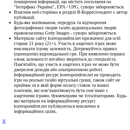
поширення інформації, що містить посилання на
"Інтерфакс-Україна", EPA / UPG, суворо забороняється.
Власник веб-сторінки в розділі Я-Корреспондент є автор
публікації.
Будь-яке копіювання, передрук та відтворення
фотографічних творів та/або аудіовізуальних творів
правовласника Getty Images - суворо забороняється.
Матеріали сайту korrespondent.net призначені для осіб
старше 21 року (21+). Участь в азартних іграх може
викликати ігрову залежність. Дотримуйтесь правил
(принципів) відповідальної гри. При виявленні перших
ознак залежності негайно зверніться до спеціаліста.
Пам'ятайте, що участь в азартних іграх не може бути
джерелом доходів або альтернативою роботі.
Інформаційний ресурс korrespondent.net не проводить
ігри на реальні та/або віртуальні гроші, також сайт не
приймає ні в якій формі оплату ставок та інших
платежів, які пов’язані/можуть бути пов’язані з
азартними іграми, букмекерами чи тоталізаторами. Будь-
які матеріали на інформаційному ресурсі
korrespondent.net публікуються виключно в
інформаційних цілях.
X