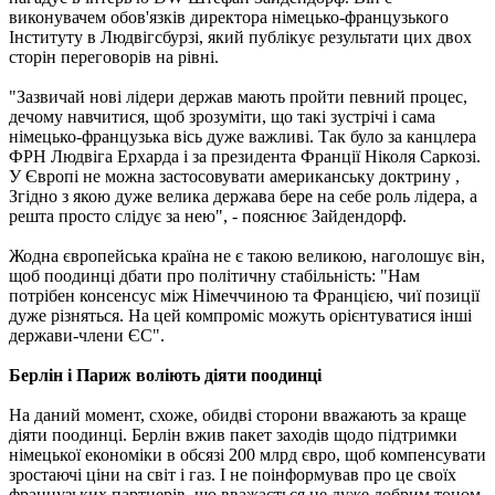
виконувачем обов'язків директора німецько-французького
Інституту в Людвігсбурзі, який публікує результати цих двох
сторін переговорів на рівні.
"Зазвичай нові лідери держав мають пройти певний процес,
дечому навчитися, щоб зрозуміти, що такі зустрічі і сама
німецько-французька вісь дуже важливі. Так було за канцлера
ФРН Людвіга Ерхарда і за президента Франції Ніколя Саркозі.
У Європі не можна застосовувати американську доктрину ,
Згідно з якою дуже велика держава бере на себе роль лідера, а
решта просто слідує за нею", - пояснює Зайдендорф.
Жодна європейська країна не є такою великою, наголошує він,
щоб поодинці дбати про політичну стабільність: "Нам
потрібен консенсус між Німеччиною та Францією, чиї позиції
дуже різняться. На цей компроміс можуть орієнтуватися інші
держави-члени ЄС".
Берлін і Париж воліють діяти поодинці
На даний момент, схоже, обидві сторони вважають за краще
діяти поодинці. Берлін вжив пакет заходів щодо підтримки
німецької економіки в обсязі 200 млрд євро, щоб компенсувати
зростаючі ціни на світ і газ. І не поінформував про це своїх
французьких партнерів, що вважається не дуже добрим тоном,