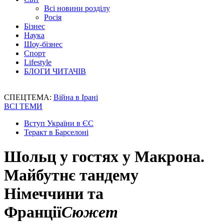
Всі новини розділу
Росія
Бізнес
Наука
Шоу-бізнес
Спорт
Lifestyle
БЛОГИ ЧИТАЧІВ
СПЕЦТЕМА:
Війна в Ірані
ВСІ ТЕМИ
Вступ України в ЄС
Теракт в Барселоні
Шольц у гостях у Макрона.
Майбутнє тандему
Німеччини та
Франції
Сюжет