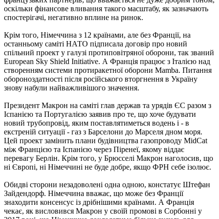
оскільки фінансове вливання такого масштабу, як зазначають
спостерігачі, негативно вплине на ринок.
Крім того, Німеччина з 12 країнами, але без Франції, на
останньому саміті НАТО підписала договір про новий
спільний проект у галузі протиповітряної оборони, так званий
European Sky Shield Initiative. А Франція працює з Італією над
створенням системи протиракетної оборони Mamba. Питання
обороноздатності після російського вторгнення в Україну
знову набули найважливішого значення.
Президент Макрон на саміті глав держав та урядів ЄС разом з
Іспанією та Португалією заявив про те, що хоче будувати
новий трубопровід, яким поставлятиметься водень і - в
екстреній ситуації - газ з Барселони до Марселя дном моря.
Цей проект замінить плани будівництва газопроводу MidCat
між Францією та Іспанією через Піренеї, якому віддає
перевагу Берлін. Крім того, у Брюсселі Макрон наголосив, що
ні Європі, ні Німеччині не буде добре, якщо ФРН себе ізолює.
Обидві сторони незадоволені одна одною, констатує Штефан
Зайдендорф. Німеччина вважає, що може без Франції
знаходити консенсус із дрібнішими країнами. А Франція
чекає, як висловився Макрон у своїй промові в Сорбонні у