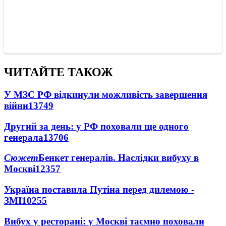
ЧИТАЙТЕ ТАКОЖ
У МЗС РФ відкинули можливість завершення
війни
13749
Другий за день: у РФ поховали ще одного
генерала
13706
Сюжет
Бенкет генералів. Наслідки вибуху в
Москві
12357
Україна поставила Путіна перед дилемою -
ЗМІ
10255
Вибух у ресторані: у Москві таємно поховали