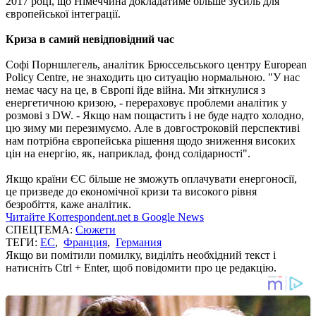
2017 році, що Німеччина докладатиме більше зусиль для
європейської інтеграції.
Криза в самий невідповідний час
Софі Порншлегель, аналітик Брюссельського центру European
Policy Centre, не знаходить цю ситуацію нормальною. "У нас
немає часу на це, в Європі йде війна. Ми зіткнулися з
енергетичною кризою, - перераховує проблеми аналітик у
розмові з DW. - Якщо нам пощастить і не буде надто холодно,
цю зиму ми перезимуємо. Але в довгостроковій перспективі
нам потрібна європейська рішення щодо зниження високих
цін на енергію, як, наприклад, фонд солідарності".
Якщо країни ЄС більше не зможуть оплачувати енергоносії,
це призведе до економічної кризи та високого рівня
безробіття, каже аналітик.
Читайте Korrespondent.net в Google News
СПЕЦТЕМА:
Сюжети
ТЕГИ:
ЕС
,
Франция
,
Германия
Якщо ви помітили помилку, виділіть необхідний текст і
натисніть Ctrl + Enter, щоб повідомити про це редакцію.