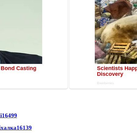
ї
16499
іхалка
16139