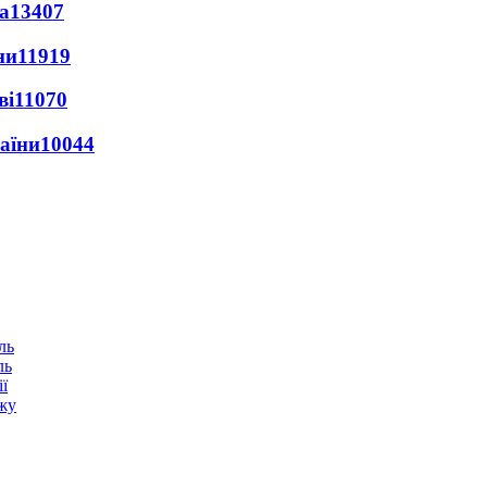
а
13407
ни
11919
ві
11070
раїни
10044
ль
ї
ежу