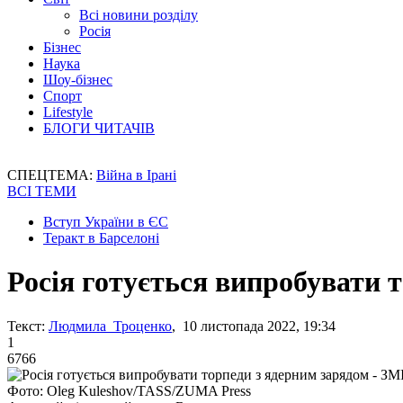
Всі новини розділу
Росія
Бізнес
Наука
Шоу-бізнес
Спорт
Lifestyle
БЛОГИ ЧИТАЧІВ
СПЕЦТЕМА:
Війна в Ірані
ВСІ ТЕМИ
Вступ України в ЄС
Теракт в Барселоні
Росія готується випробувати 
Текст:
Людмила Троценко
, 10 листопада 2022, 19:34
1
6766
Фото: Oleg Kuleshov/TASS/ZUMA Press