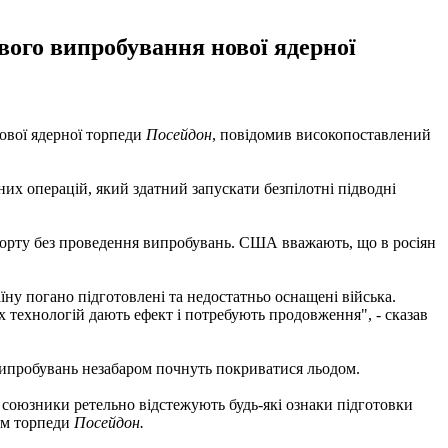
вого випробування нової ядерної
ової ядерної торпеди
Посейдон
, повідомив високопоставлений
них операцій, який здатний запускати безпілотні підводні
 порту без проведення випробувань. США вважають, що в росіян
аїну погано підготовлені та недостатньо оснащені війська.
х технологій дають ефект і потребують продовження", - сказав
 випробувань незабаром почнуть покриватися льодом.
 союзники ретельно відстежують будь-які ознаки підготовки
ням торпеди
Посейдон.