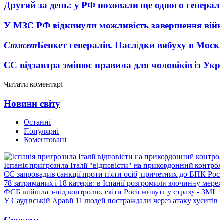
Другий за день: у РФ поховали ще одного генерал
У МЗС РФ відкинули можливість завершення вій
Сюжет
Бенкет генералів. Наслідки вибуху в Моск
ЄС відзавтра змінює правила для чоловіків із Ук
Читати коментарі
Новини світу
Останні
Популярні
Коментовані
Іспанія пригрозила Італії "відповісти" на прикордонний контро
ЄС запровадив санкції проти п'яти осіб, причетних до ВПК Росі
78 затриманих і 18 катерів: в Іспанії розгромили злочинну мер
ФСБ вийшла з-під контролю, еліти Росії живуть у страху - ЗМІ
У Саудівській Аравії 11 людей постраждали через атаку хуситів
Сюжети