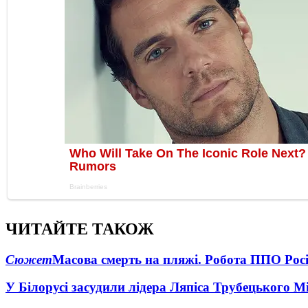
ЧИТАЙТЕ ТАКОЖ
Сюжет
Масова смерть на пляжі. Робота ППО Росі
У Білорусі засудили лідера Ляпіса Трубецького М