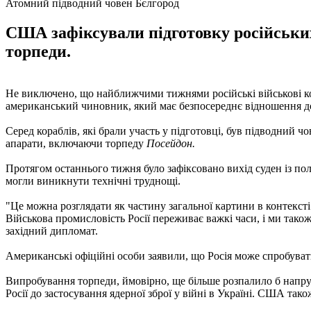
Атомний підводний човен Бєлгород
США зафіксували підготовку російських
торпеди.
Не виключено, що найближчими тижнями російські військові ко
американський чиновник, який має безпосереднє відношення д
Серед кораблів, які брали участь у підготовці, був підводний 
апарати, включаючи торпеду
Посейдон.
Протягом останнього тижня було зафіксовано вихід суден із по
могли виникнути технічні труднощі.
"Це можна розглядати як частину загальної картини в контексті 
Військова промисловість Росії переживає важкі часи, і ми тако
західний дипломат.
Американські офіційні особи заявили, що Росія може спробуват
Випробування торпеди, ймовірно, ще більше розпалило б напру
Росії до застосування ядерної зброї у війні в Україні. США 