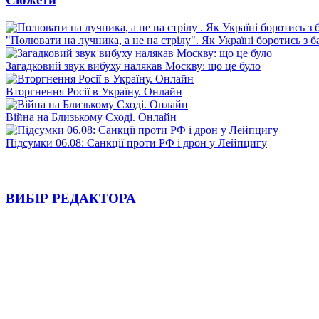
"Полювати на лучника, а не на стрілу". Як Україні боротись з 
Загадковий звук вибуху налякав Москву: що це було
Вторгнення Росії в Україну. Онлайн
Війна на Близькому Сході. Онлайн
Підсумки 06.08: Санкції проти РФ і дрон у Лейпцигу
ВИБІР РЕДАКТОРА