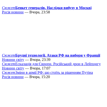
Сюжет
Бенкет генералів. Наслідки вибуху в Москві
Росія новини
— Вчора, 23:58
Сюжет
Брудні технології. Атаки РФ на вибори у Франції
Новини світу
— Вчора, 23:39
Сюжет
Ескалація для Європи. Російський дрон в Лейпцигу
Новини світу
— Вчора, 17:07
Сюжет
Зміни в армії РФ: що стоїть за рішенням Путіна
Росія новини
— Вчора, 15:20