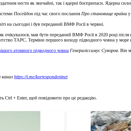
датним нести як звичайні, так і ядерні боєприпаси. Ядерна сило
истеми
Посейдон
під час свого послання
Про становище країни
у
ті на сьогодні і був переданий ВМФ Росії в червні.
 як очікувалося, мав бути переданий ВМФ Росії в 2020 році після
ентство ТАРС. Терміни першого виходу підводного човна у море 
ішого атомного підводного човна
Генераліссимус Суворов.
Він м
ш канал
https://t.me/korrespondentnet
ь Ctrl + Enter, щоб повідомити про це редакцію.