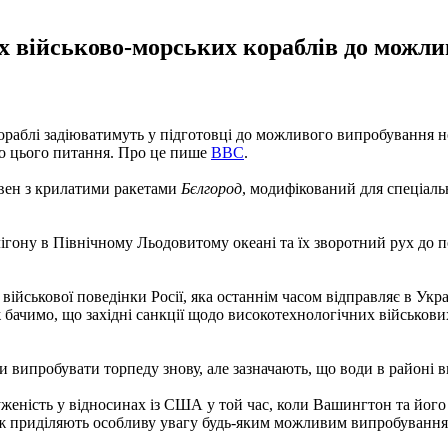
 військово-морських кораблів до можли
раблі задіюватимуть у підготовці до можливого випробування н
о цього питання. Про це пише
BBC
.
човен з крилатими ракетами
Бєлгород
, модифікований для спеціаль
лігону в Північному Льодовитому океані та їх зворотний рух до
військової поведінки Росії, яка останнім часом відправляє в Укр
ж бачимо, що західні санкції щодо високотехнологічних військови
и випробувати торпеду знову, але зазначають, що води в районі
женість у відносинах із США у той час, коли Вашингтон та його
також приділяють особливу увагу будь-яким можливим випробуван