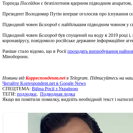
Торпеда
Посейдон
є безпілотним ядерним підводним апаратом, з
Президент Володимир Путін вперше оголосив про існування с
Підводний човен
Бєлгород
є найбільшим підводним човном у сві
Підводний човен
Бєлгород
був спущений на воду в 2019 році і,
коронавірусу, повідомило російське державне інформаційне аг
Раніше стало відомо, що в Росії
проходять випробування найнов
Міноборони.
Новини від
Корреспондент.net
в Telegram. Підписуйтесь на на
Читайте Korrespondent.net в Google News
СПЕЦТЕМА:
Війна Росії з Україною
ТЕГИ:
подлодки
,
Подводная лодка
Якщо ви помітили помилку, виділіть необхідний текст і натисніт