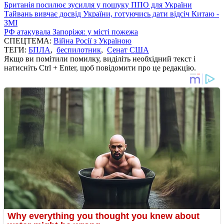
Британія посилює зусилля у пошуку ППО для України
Тайвань вивчає досвід України, готуючись дати відсіч Китаю -
ЗМІ
РФ атакувала Запоріжя: у місті пожежа
СПЕЦТЕМА:
Війна Росії з Україною
ТЕГИ:
БПЛА
,
беспилотник
,
Сенат США
Якщо ви помітили помилку, виділіть необхідний текст і
натисніть Ctrl + Enter, щоб повідомити про це редакцію.