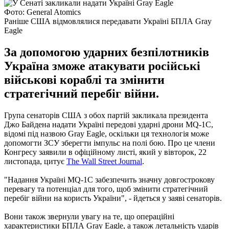
Фото: General Atomics
Раніше США відмовлялися передавати Україні БПЛА Gray
Eagle
За допомогою ударних безпілотників
Україна зможе атакувати російські
військові кораблі та змінити
стратегічний перебіг війни.
Група сенаторів США з обох партій закликала президента
Джо Байдена надати Україні передові ударні дрони MQ-1C,
відомі під назвою Gray Eagle, оскільки ця технологія може
допомогти ЗСУ зберегти імпульс на полі бою. Про це члени
Конгресу заявили в офіційному листі, який у вівторок, 22
листопада, цитує
The Wall Street Journal
.
"Надання Україні MQ-1C забезпечить значну довгострокову
перевагу та потенціал для того, щоб змінити стратегічний
перебіг війни на користь України", - йдеться у заяві сенаторів.
Вони також звернули увагу на те, що операційні
характеристики БПЛА Gray Eagle, а також летальність ударів