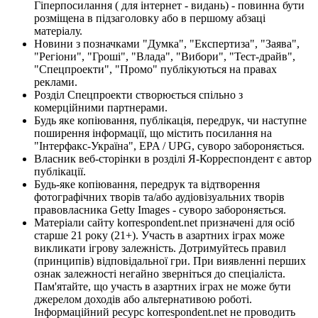
Гіперпосилання ( для інтернет - видань) - повинна бути
розміщена в підзаголовку або в першому абзаці
матеріалу.
Новини з позначками "Думка", "Експертиза", "Заява",
"Регіони", "Гроші", "Влада", "Вибори", "Тест-драйв",
"Спецпроекти", "Промо" публікуються на правах
реклами.
Розділ Спецпроекти створюється спільно з
комерційними партнерами.
Будь яке копіювання, публікація, передрук, чи наступне
поширення інформації, що містить посилання на
"Інтерфакс-Україна", EPA / UPG, суворо забороняється.
Власник веб-сторінки в розділі Я-Корреспондент є автор
публікації.
Будь-яке копіювання, передрук та відтворення
фотографічних творів та/або аудіовізуальних творів
правовласника Getty Images - суворо забороняється.
Матеріали сайту korrespondent.net призначені для осіб
старше 21 року (21+). Участь в азартних іграх може
викликати ігрову залежність. Дотримуйтесь правил
(принципів) відповідальної гри. При виявленні перших
ознак залежності негайно зверніться до спеціаліста.
Пам'ятайте, що участь в азартних іграх не може бути
джерелом доходів або альтернативою роботі.
Інформаційний ресурс korrespondent.net не проводить