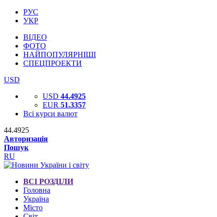
РУС
УКР
ВІДЕО
ФОТО
НАЙПОПУЛЯРНІШІ
СПЕЦПРОЕКТИ
USD
USD
44.4925
EUR
51.3357
Всі курси валют
44.4925
Авторизація
Пошук
RU
ВСІ РОЗДІЛИ
Головна
Україна
Місто
Світ