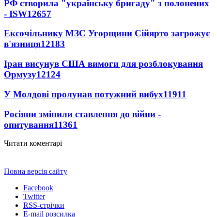
РФ створила "українську бригаду" з полонених
- ISW
12657
Ексочільнику МЗС Угорщини Сійярто загрожує
в'язниця
12183
Іран висунув США вимоги для розблокування
Ормузу
12124
У Молдові пролунав потужний вибух
11911
Росіяни змінили ставлення до війни -
опитування
11361
Читати коментарі
Повна версія сайту
Facebook
Twitter
RSS-стрічки
E-mail розсилка