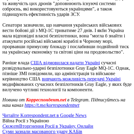
та живучість цих дронів "доповнюють існуючі системи
озброєнь, які використовуються українцями", а також
підвищують ефективність ударів ЗСУ.
Сенатори зазначили, що навчання українських військових
вести бойові дії з MQ-1C триватиме 27 днів. І якби Україна
мала відповідні власні безпілотники, вона "могла б знайти і
атакувати російські військові кораблі в Чорному морі,
прорвавши примусову блокаду і послабивши подвійний тиск
на українську економіку та світові ціни на продовольство".
Раніше влада
США відмовилася надати Україні
сучасні
розвідувально-ударні безпілотники Gray Eagle MQ-1C. Однак,
пізніше ЗМІ повідомили, що адміністрація та військове
керівництво США
вивчають можливість передачі Україні
модифікованих сучасних безпілотників Gray Eagle, у яких буде
вилучено чутливі технології та компоненти.
Новини от
Корреспондент.net
в Telegram. Підписуйтесь на
наш канал
https://t.me/korrespondentnet
Читайте Korrespondent.net в Google News
Війна Росії з Україною
Сюжет
Вторгнення Росії в Україну. Онлайн
Суми зазнали масованого удару КАБів