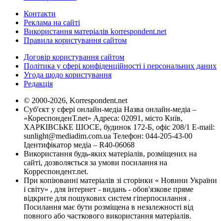
Контакти
Реклама на сайті
Використання матеріалів korrespondent.net
Правила користування сайтом
Договір користування сайтом
Політика у сфері конфіденційності і персональних даних
Угода щодо користування
Редакція
© 2000-2026, Korrespondent.net
Суб'єкт у сфері онлайн-медіа Назва онлайн-медіа –
«КореспонденТ.net» Адреса: 02091, місто Київ,
ХАРКІВСЬКЕ ШОСЕ, будинок 172-Б, офіс 208/1 E-mail:
sunlight@mediadim.com.ua
Телефон: 044-205-43-00
Ідентифікатор медіа – R40-06068
Використання будь-яких матеріалів, розміщених на
сайті, дозволяється за умови посилання на
Корреспондент.net.
При копіюванні матеріалів зі сторінки « Новини України
і світу» , для інтернет - видань - обов'язкове пряме
відкрите для пошукових систем гіперпосилання .
Посилання має бути розміщена в незалежності від
повного або часткового використання матеріалів.