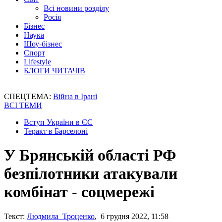
Всі новини розділу
Росія
Бізнес
Наука
Шоу-бізнес
Спорт
Lifestyle
БЛОГИ ЧИТАЧІВ
СПЕЦТЕМА:
Війна в Ірані
ВСІ ТЕМИ
Вступ України в ЄС
Теракт в Барселоні
У Брянській області РФ
безпілотники атакували
комбінат - соцмережі
Текст:
Людмила Троценко
, 6 грудня 2022, 11:58