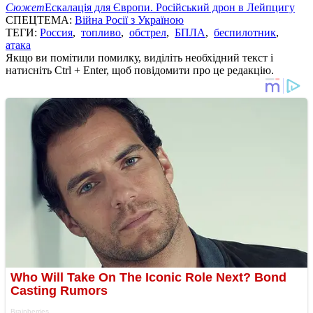
Сюжет
Ескалація для Європи. Російський дрон в Лейпцигу
СПЕЦТЕМА:
Війна Росії з Україною
ТЕГИ:
Россия
,
топливо
,
обстрел
,
БПЛА
,
беспилотник
,
атака
Якщо ви помітили помилку, виділіть необхідний текст і
натисніть Ctrl + Enter, щоб повідомити про це редакцію.