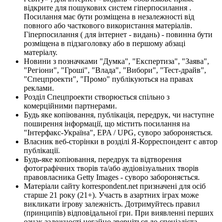
відкрите для пошукових систем гіперпосилання .
Посилання має бути розміщена в незалежності від
повного або часткового використання матеріалів.
Гіперпосилання ( для інтернет - видань) - повинна бути
розміщена в підзаголовку або в першому абзаці
матеріалу.
Новини з позначками "Думка", "Експертиза", "Заява",
"Регіони", "Гроші", "Влада", "Вибори", "Тест-драйв",
"Спецпроекти", "Промо" публікуються на правах
реклами.
Розділ Спецпроекти створюється спільно з
комерційними партнерами.
Будь яке копіювання, публікація, передрук, чи наступне
поширення інформації, що містить посилання на
"Інтерфакс-Україна", EPA / UPG, суворо забороняється.
Власник веб-сторінки в розділі Я-Корреспондент є автор
публікації.
Будь-яке копіювання, передрук та відтворення
фотографічних творів та/або аудіовізуальних творів
правовласника Getty Images - суворо забороняється.
Матеріали сайту korrespondent.net призначені для осіб
старше 21 року (21+). Участь в азартних іграх може
викликати ігрову залежність. Дотримуйтесь правил
(принципів) відповідальної гри. При виявленні перших
ознак залежності негайно зверніться до спеціаліста.