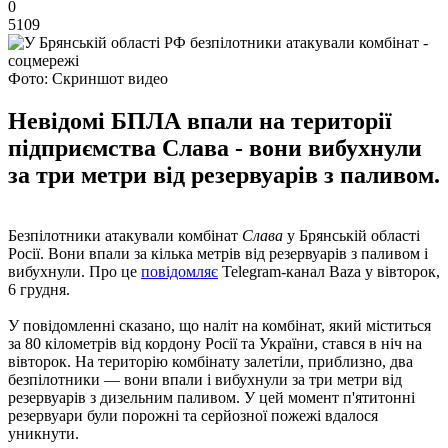
0
5109
Фото: Скриншот видео
Невідомі БПЛА впали на території
підприємства Слава - вони вибухнули
за три метри від резервуарів з паливом.
Безпілотники атакували комбінат
Слава
у Брянській області
Росії. Вони впали за кілька метрів від резервуарів з паливом і
вибухнули. Про це
повідомляє
Telegram-канал Baza у вівторок,
6 грудня.
У повідомленні сказано, що наліт на комбінат, який міститься
за 80 кілометрів від кордону Росії та України, стався в ніч на
вівторок. На територію комбінату залетіли, приблизно, два
безпілотники — вони впали і вибухнули за три метри від
резервуарів з дизельним паливом. У цей момент п'ятитонні
резервуари були порожні та серйозної пожежі вдалося
уникнути.