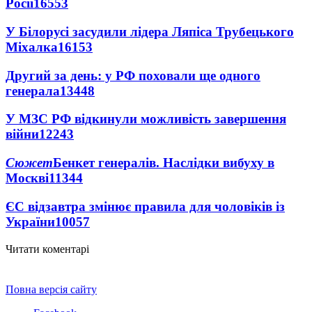
Росії
16553
У Білорусі засудили лідера Ляпіса Трубецького
Міхалка
16153
Другий за день: у РФ поховали ще одного
генерала
13448
У МЗС РФ відкинули можливість завершення
війни
12243
Сюжет
Бенкет генералів. Наслідки вибуху в
Москві
11344
ЄС відзавтра змінює правила для чоловіків із
України
10057
Читати коментарі
Повна версія сайту