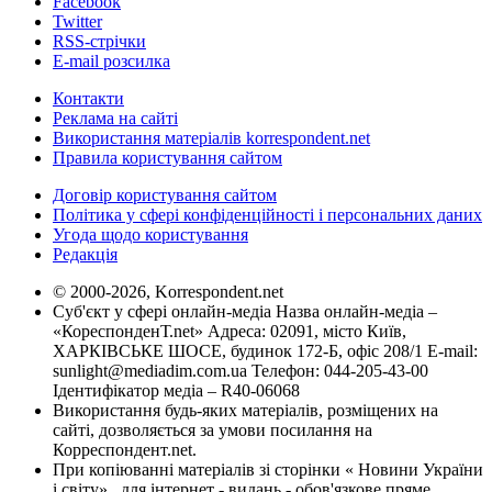
Facebook
Twitter
RSS-стрічки
E-mail розсилка
Контакти
Реклама на сайті
Використання матеріалів korrespondent.net
Правила користування сайтом
Договір користування сайтом
Політика у сфері конфіденційності і персональних даних
Угода щодо користування
Редакція
© 2000-2026, Korrespondent.net
Суб'єкт у сфері онлайн-медіа Назва онлайн-медіа –
«КореспонденТ.net» Адреса: 02091, місто Київ,
ХАРКІВСЬКЕ ШОСЕ, будинок 172-Б, офіс 208/1 E-mail:
sunlight@mediadim.com.ua
Телефон: 044-205-43-00
Ідентифікатор медіа – R40-06068
Використання будь-яких матеріалів, розміщених на
сайті, дозволяється за умови посилання на
Корреспондент.net.
При копіюванні матеріалів зі сторінки « Новини України
і світу» , для інтернет - видань - обов'язкове пряме