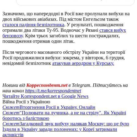
Зазначимо, що напередодні в Росії вже пролунали вибухи на
двох військових авіабазах. Під містом Енгельсом також
сталося падіння безпілотника
. У результаті, пошкодження
отримали два літаки Ту-95. Водночас у Рязані
стався вибух
бензовозу
. Крім трьох загиблих та шести постраждалих,
пошкодження отримав один літак.
Після чергового масованого обстрілу України на території
Росії продовжилися вибухи: зокрема, у вівторок, 6 грудня,
невідомий безпілотник
атакував аеродром у Курську.
Новини від
Корреспондент.net
в Telegram. Підписуйтесь на
наш канал
https://t.me/korrespondentnet
Читайте Korrespondent.net в Google News
Війна Росії з Україною
Сюжет
Вторгнення Росії в Україну. Онлайн
Сюжет
"Полювати на лучника, а не на стрілу". Як Україні
боротись з балістикою
Сюжет
Загадковий звук вибуху налякав Москву: що це було
Їздили в Україну заради полонених: у Кореї затримали
активістів