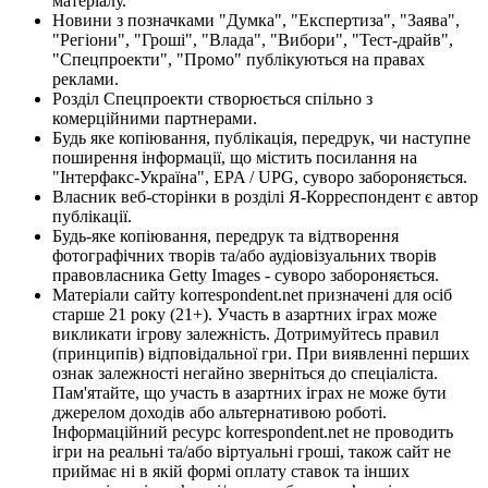
матеріалу.
Новини з позначками "Думка", "Експертиза", "Заява",
"Регіони", "Гроші", "Влада", "Вибори", "Тест-драйв",
"Спецпроекти", "Промо" публікуються на правах
реклами.
Розділ Спецпроекти створюється спільно з
комерційними партнерами.
Будь яке копіювання, публікація, передрук, чи наступне
поширення інформації, що містить посилання на
"Інтерфакс-Україна", EPA / UPG, суворо забороняється.
Власник веб-сторінки в розділі Я-Корреспондент є автор
публікації.
Будь-яке копіювання, передрук та відтворення
фотографічних творів та/або аудіовізуальних творів
правовласника Getty Images - суворо забороняється.
Матеріали сайту korrespondent.net призначені для осіб
старше 21 року (21+). Участь в азартних іграх може
викликати ігрову залежність. Дотримуйтесь правил
(принципів) відповідальної гри. При виявленні перших
ознак залежності негайно зверніться до спеціаліста.
Пам'ятайте, що участь в азартних іграх не може бути
джерелом доходів або альтернативою роботі.
Інформаційний ресурс korrespondent.net не проводить
ігри на реальні та/або віртуальні гроші, також сайт не
приймає ні в якій формі оплату ставок та інших