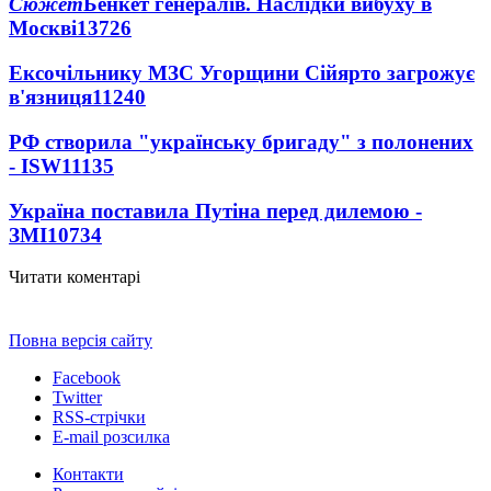
Сюжет
Бенкет генералів. Наслідки вибуху в
Москві
13726
Ексочільнику МЗС Угорщини Сійярто загрожує
в'язниця
11240
РФ створила "українську бригаду" з полонених
- ISW
11135
Україна поставила Путіна перед дилемою -
ЗМІ
10734
Читати коментарі
Повна версія сайту
Facebook
Twitter
RSS-стрічки
E-mail розсилка
Контакти