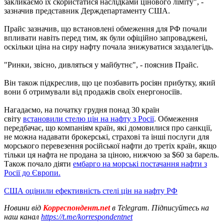
закликаємо їх скористатися наслідками цінового ліміту", -
зазначив представник Держдепартаменту США.
Прайс зазначив, що встановлені обмеження для РФ почали
впливати навіть перед тим, як були офіційно запроваджені,
оскільки ціна на сиру нафту почала знижуватися заздалегідь.
"Ринки, звісно, дивляться у майбутнє", - пояснив Прайс.
Він також підкреслив, що це позбавить росіян прибутку, який
вони б отримували від продажів своїх енергоносіїв.
Нагадаємо, на початку грудня понад 30 країн
світу
встановили стелю цін на нафту з Росії
. Обмеження
передбачає, що компаніям країн, які домовилися про санкції,
не можна надавати брокерські, страхові та інші послуги для
морського перевезення російської нафти до третіх країн, якщо
тільки ця нафта не продана за ціною, нижчою за $60 за барель.
Також почало діяти
ембарго на морські постачання нафти з
Росії до Європи.
США оцінили ефективність стелі цін на нафту РФ
Новини від
Корреспондент.net
в Telegram. Підписуйтесь на
наш канал
https://t.me/korrespondentnet