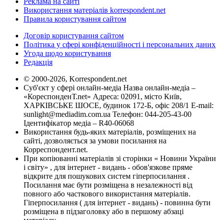
Реклама на сайті
Використання матеріалів korrespondent.net
Правила користування сайтом
Договір користування сайтом
Політика у сфері конфіденційності і персональних даних
Угода щодо користування
Редакція
© 2000-2026, Korrespondent.net
Суб'єкт у сфері онлайн-медіа Назва онлайн-медіа –
«КореспонденТ.net» Адреса: 02091, місто Київ,
ХАРКІВСЬКЕ ШОСЕ, будинок 172-Б, офіс 208/1 E-mail:
sunlight@mediadim.com.ua
Телефон: 044-205-43-00
Ідентифікатор медіа – R40-06068
Використання будь-яких матеріалів, розміщених на
сайті, дозволяється за умови посилання на
Корреспондент.net.
При копіюванні матеріалів зі сторінки « Новини України
і світу» , для інтернет - видань - обов'язкове пряме
відкрите для пошукових систем гіперпосилання .
Посилання має бути розміщена в незалежності від
повного або часткового використання матеріалів.
Гіперпосилання ( для інтернет - видань) - повинна бути
розміщена в підзаголовку або в першому абзаці