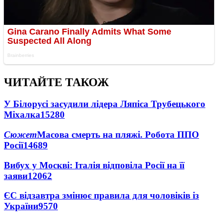
ЧИТАЙТЕ ТАКОЖ
У Білорусі засудили лідера Ляпіса Трубецького
Міхалка
15280
Сюжет
Масова смерть на пляжі. Робота ППО
Росії
14689
Вибух у Москві: Італія відповіла Росії на її
заяви
12062
ЄС відзавтра змінює правила для чоловіків із
України
9570