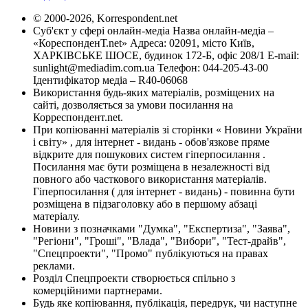
© 2000-2026, Korrespondent.net
Суб'єкт у сфері онлайн-медіа Назва онлайн-медіа –
«КореспонденТ.net» Адреса: 02091, місто Київ,
ХАРКІВСЬКЕ ШОСЕ, будинок 172-Б, офіс 208/1 E-mail:
sunlight@mediadim.com.ua
Телефон: 044-205-43-00
Ідентифікатор медіа – R40-06068
Використання будь-яких матеріалів, розміщених на
сайті, дозволяється за умови посилання на
Корреспондент.net.
При копіюванні матеріалів зі сторінки « Новини України
і світу» , для інтернет - видань - обов'язкове пряме
відкрите для пошукових систем гіперпосилання .
Посилання має бути розміщена в незалежності від
повного або часткового використання матеріалів.
Гіперпосилання ( для інтернет - видань) - повинна бути
розміщена в підзаголовку або в першому абзаці
матеріалу.
Новини з позначками "Думка", "Експертиза", "Заява",
"Регіони", "Гроші", "Влада", "Вибори", "Тест-драйв",
"Спецпроекти", "Промо" публікуються на правах
реклами.
Розділ Спецпроекти створюється спільно з
комерційними партнерами.
Будь яке копіювання, публікація, передрук, чи наступне