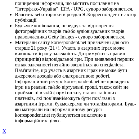
поширення інформації, що містить посилання на
"Інтерфакс-Україна", EPA / UPG, суворо забороняється.
Власник веб-сторінки в розділі Я-Корреспондент є автор
публікації.
Будь-яке копіювання, передрук та відтворення
фотографічних творів та/або аудіовізуальних творів
правовласника Getty Images - суворо забороняється.
Матеріали сайту korrespondent.net призначені для осіб
старше 21 року (21+). Участь в азартних іграх може
викликати ігрову залежність. Дотримуйтесь правил
(принципів) відповідальної гри. При виявленні перших
ознак залежності негайно зверніться до спеціаліста.
Пам'ятайте, що участь в азартних іграх не може бути
джерелом доходів або альтернативою роботі.
Інформаційний ресурс korrespondent.net не проводить
ігри на реальні та/або віртуальні гроші, також сайт не
приймає ні в якій формі оплату ставок та інших
платежів, які пов’язані/можуть бути пов’язані з
азартними іграми, букмекерами чи тоталізаторами. Будь-
які матеріали на інформаційному ресурсі
korrespondent.net публікуються виключно в
інформаційних цілях.
X