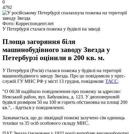
0
4792
Фото: Корреспондент.net
У Петербурзі сталася пожежа у будівлі на заводі
Площа загоряння біля
машинобудівного заводу Звезда у
Петербурзі оцінили в 200 кв. м.
У Петербурзі (Росія) сталася пожежа у будівлі на території
машинобудівного заводу Звезда. Про це повідомили у прес-
службі ГУ МНС РФ у місті 13 грудня, повідомляє
ТАСС
.
"О 06:38 надійшло повідомлення про пожежу за адресою:
Невський район, вул. Бабушкіна, д. 123. У двоповерховій
будівлі розміром 50 на 100 м горить обстановка на площі 200
кв.", - йдеться у повідомленні.
Зазначається, що до ліквідації пожежі залучено сім одиниць
техніки та 35 осіб особового складу МНС.
ПАТ Звезда (засноване у 1932 році) виробляє високооборотні