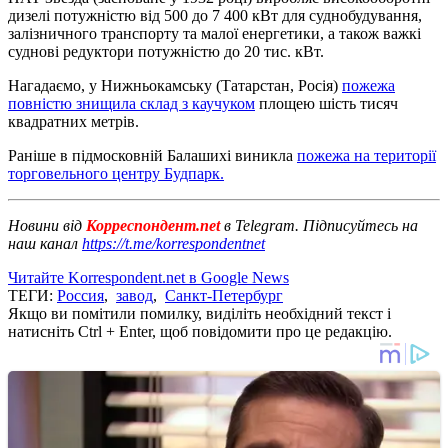
дизелі потужністю від 500 до 7 400 кВт для суднобудування,
залізничного транспорту та малої енергетики, а також важкі
суднові редуктори потужністю до 20 тис. кВт.
Нагадаємо, у Нижньокамську (Татарстан, Росія)
пожежа
повністю знищила склад з каучуком
площею шість тисяч
квадратних метрів.
Раніше в підмосковній Балашихі виникла
пожежа на території
торговельного центру Будпарк.
Новини від
Корреспондент.net
в Telegram. Підписуйтесь на
наш канал
https://t.me/korrespondentnet
Читайте Korrespondent.net в Google News
ТЕГИ:
Россия
,
завод
,
Санкт-Петербург
Якщо ви помітили помилку, виділіть необхідний текст і
натисніть Ctrl + Enter, щоб повідомити про це редакцію.