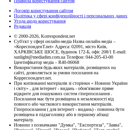
Правила користування сайтом
Договір користування сайтом
Політика у сфері конфіденційності і персональних даних
Угода щодо користування
Редакція
© 2000-2026, Korrespondent.net
Суб'єкт у сфері онлайн-медіа Назва онлайн-медіа –
«КореспонденТ.net» Адреса: 02091, місто Київ,
ХАРКІВСЬКЕ ШОСЕ, будинок 172-Б, офіс 208/1 E-mail:
sunlight@mediadim.com.ua
Телефон: 044-205-43-00
Ідентифікатор медіа – R40-06068
Використання будь-яких матеріалів, розміщених на
сайті, дозволяється за умови посилання на
Корреспондент.net.
При копіюванні матеріалів зі сторінки « Новини України
і світу» , для інтернет - видань - обов'язкове пряме
відкрите для пошукових систем гіперпосилання .
Посилання має бути розміщена в незалежності від
повного або часткового використання матеріалів.
Гіперпосилання ( для інтернет - видань) - повинна бути
розміщена в підзаголовку або в першому абзаці
матеріалу.
Новини з позначками "Думка", "Експертиза", "Заява",