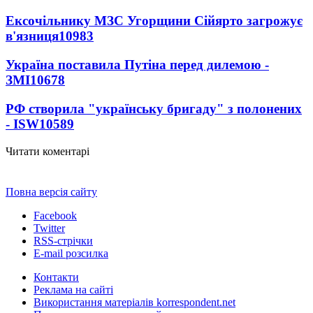
Ексочільнику МЗС Угорщини Сійярто загрожує
в'язниця
10983
Україна поставила Путіна перед дилемою -
ЗМІ
10678
РФ створила "українську бригаду" з полонених
- ISW
10589
Читати коментарі
Повна версія сайту
Facebook
Twitter
RSS-стрічки
E-mail розсилка
Контакти
Реклама на сайті
Використання матеріалів korrespondent.net