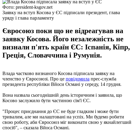
Фото: president-ksgov.net
Заявку на вступ Косова у ЄС підписали президент, глава
уряду і глава парламенту
Євросоюз поки що не відреагував на
заявку Косова. Його незалежність не
визнали п'ять країн ЄС: Іспанія, Кіпр,
Греція, Словаччина і Румунія.
Влада частково визнаного Косова підписала заявку на
членство у Євросоюзі. Про це
повідомила
прес-служба
президента республіки Вйоси Османі у середу, 14 грудня.
Вона назвала сьогоднішній день історичним і заявила, що
Косово заслужило бути частиною сім'ї ЄС.
"Процес приєднання до ЄС не буде гладким і може бути
тривалим, але ми налаштовані на успіх. Ми будемо робити
свою роботу, аби Євросоюз міг виконати свою у якнайлегший
спосіб", – сказала Вйоса Османі.