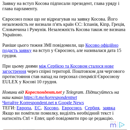
Заявку на вступ Косова підписали президент, глава уряду і
глава парламенту.
Євросоюз поки що не відреагував на заявку Косова. Його
незалежність не визнали п'ять країн ЄС: Іспанія, Кіпр, Греція,
Словаччина і Румунія. Незалежність Косова також не визнана
Україною.
Раніше цього тижня ЗМІ повідомили, що
Косово офіційно
подасть заявку
на вступ у Євросоюз, але називалася дата 15
грудня.
При цьому днями
між Сербією та Косовом сталося нове
загострення
через спірні території. Поштовхом для чергового
протистояння став напад на персонал спецмісії Євросоюзу
EULEX у Косові 10 грудня.
Новини від
Кореспондент.net
у Telegram. Підписуйтесь на
наш канал
https://t.me/korrespondentnet
Читайте Korrespondent.net в Google News
ТЕГИ:
Европа
,
ЕС
,
Косово
,
Евросоюз
,
Сербия
,
заявка
Якщо ви помітили помилку, виділіть необхідний текст і
натисніть Ctrl + Enter, щоб повідомити про це редакцію.