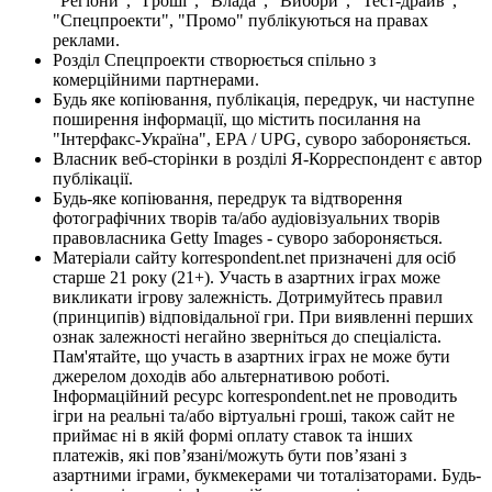
"Регіони", "Гроші", "Влада", "Вибори", "Тест-драйв",
"Спецпроекти", "Промо" публікуються на правах
реклами.
Розділ Спецпроекти створюється спільно з
комерційними партнерами.
Будь яке копіювання, публікація, передрук, чи наступне
поширення інформації, що містить посилання на
"Інтерфакс-Україна", EPA / UPG, суворо забороняється.
Власник веб-сторінки в розділі Я-Корреспондент є автор
публікації.
Будь-яке копіювання, передрук та відтворення
фотографічних творів та/або аудіовізуальних творів
правовласника Getty Images - суворо забороняється.
Матеріали сайту korrespondent.net призначені для осіб
старше 21 року (21+). Участь в азартних іграх може
викликати ігрову залежність. Дотримуйтесь правил
(принципів) відповідальної гри. При виявленні перших
ознак залежності негайно зверніться до спеціаліста.
Пам'ятайте, що участь в азартних іграх не може бути
джерелом доходів або альтернативою роботі.
Інформаційний ресурс korrespondent.net не проводить
ігри на реальні та/або віртуальні гроші, також сайт не
приймає ні в якій формі оплату ставок та інших
платежів, які пов’язані/можуть бути пов’язані з
азартними іграми, букмекерами чи тоталізаторами. Будь-