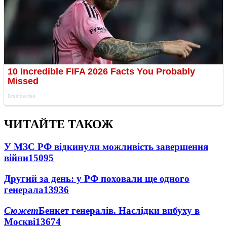
ЧИТАЙТЕ ТАКОЖ
У МЗС РФ відкинули можливість завершення
війни
15095
Другий за день: у РФ поховали ще одного
генерала
13936
Сюжет
Бенкет генералів. Наслідки вибуху в
Москві
13674