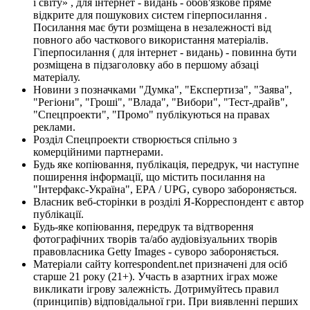
і світу» , для інтернет - видань - обов'язкове пряме
відкрите для пошукових систем гіперпосилання .
Посилання має бути розміщена в незалежності від
повного або часткового використання матеріалів.
Гіперпосилання ( для інтернет - видань) - повинна бути
розміщена в підзаголовку або в першому абзаці
матеріалу.
Новини з позначками "Думка", "Експертиза", "Заява",
"Регіони", "Гроші", "Влада", "Вибори", "Тест-драйв",
"Спецпроекти", "Промо" публікуються на правах
реклами.
Розділ Спецпроекти створюється спільно з
комерційними партнерами.
Будь яке копіювання, публікація, передрук, чи наступне
поширення інформації, що містить посилання на
"Інтерфакс-Україна", EPA / UPG, суворо забороняється.
Власник веб-сторінки в розділі Я-Корреспондент є автор
публікації.
Будь-яке копіювання, передрук та відтворення
фотографічних творів та/або аудіовізуальних творів
правовласника Getty Images - суворо забороняється.
Матеріали сайту korrespondent.net призначені для осіб
старше 21 року (21+). Участь в азартних іграх може
викликати ігрову залежність. Дотримуйтесь правил
(принципів) відповідальної гри. При виявленні перших