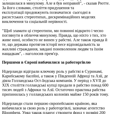
залишилася в минулому. Але я був неправий", - сказав Рютте.
За його словами, століття придушення та
експлуатації продовжують позначатися сьогодні в
расистських стереотипах, дискримінаційних моделях
виключення та соціальній нерівності.
"Щоб зламати ці стереотипи, ми повинні відкрито і чесно
поглянути в обличчя минулому. Правда, що ніхто з тих, хто
живе нині, особисто не винен у рабстві. Але також правда й
те, що держава протягом історії несе відповідальність за
жахливі страждання, завдані поневоленим людям та їхнім
нащадкам", - наголосив прем'єр.
Першими в Європі вибачилися за работоргівлю
Нідерланди відіграли ключову роль у рабстві в Суринамі,
Карибському басейні, а також у Південній Африці та Азії, де
діяла Голландська Ост-Індська компанія. У період з XVII до
XIX століття голландські купці продали в рабство понад 600
тисяч людей з Африки та Азії. Остаточно практика рабства
припинилась у голландських колоніях майже 150 років тому.
Нідерланди стали першою європейською країною, яка
вибачилася за свою роль у работоргівлі, зазначає агентство
Bloomberg. Уряд також планує створити фонд у розмірі 200