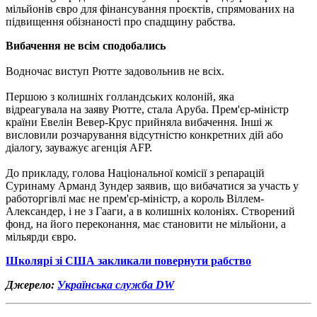
мільйонів євро для фінансування проєктів, спрямованих на
підвищення обізнаності про спадщину рабства.
Вибачення не всім сподобались
Водночас виступ Рютте задовольнив не всіх.
Першою з колишніх голландських колоній, яка
відреагувала на заяву Рютте, стала Аруба. Прем'єр-міністр
країни Евелін Вевер-Крус прийняла вибачення. Інші ж
висловили розчарування відсутністю конкретних дій або
діалогу, зауважує агенція AFP.
До прикладу, голова Національної комісії з репарацій
Суринаму Арманд Зундер заявив, що вибачатися за участь у
работоргівлі має не прем'єр-міністр, а король Віллем-
Александер, і не з Гааги, а в колишніх колоніях. Створений
фонд, на його переконання, має становити не мільйони, а
мільярди євро.
Школярі зі США закликали повернути рабство
Джерело:
Українська служба DW