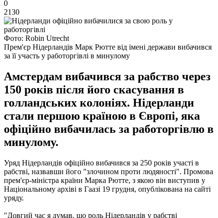
0
2130
Фото: Robin Utrecht
Прем'єр Нідерландів Марк Рютте від імені держави вибачився
за її участь у работоргівлі в минулому
Амстердам вибачився за рабство через
150 років після його скасування в
голландських колоніях. Нідерланди
стали першою країною в Європі, яка
офіційно вибачилась за работоргівлю в
минулому.
Уряд Нідерландів офіційно вибачився за 250 років участі в
рабстві, назвавши його "злочином проти людяності". Промова
прем'єр-міністра країни Марка Рютте, з якою він виступив у
Національному архіві в Гаазі 19 грудня, опублікована на сайті
уряду.
"Довгий час я думав, що роль Нідерландів у рабстві