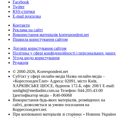
Facebook
Twitter
RSS-стрічки
E-mail розсилка
Контакти
Реклама на сайті
Використання матеріалів korrespondent.net
Правила користування сайтом
Договір користування сайтом
Політика у сфері конфіденційності і персональних даних
Угода щодо користування
Редакція
© 2000-2026, Korrespondent.net
Суб'єкт у сфері онлайн-медіа Назва онлайн-медіа –
«КореспонденТ.net» Адреса: 02091, місто Київ,
ХАРКІВСЬКЕ ШОСЕ, будинок 172-Б, офіс 208/1 E-mail:
sunlight@mediadim.com.ua
Телефон: 044-205-43-00
Ідентифікатор медіа – R40-06068
Використання будь-яких матеріалів, розміщених на
сайті, дозволяється за умови посилання на
Корреспондент.net.
При копіюванні матеріалів зі сторінки « Новини України