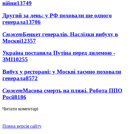
війни
13749
Другий за день: у РФ поховали ще одного
генерала
13706
Сюжет
Бенкет генералів. Наслідки вибуху в
Москві
12357
Україна поставила Путіна перед дилемою -
ЗМІ
10255
Вибух у ресторані: у Москві таємно поховали
генерала
8572
Сюжет
Масова смерть на пляжі. Робота ППО
Росії
8186
Читати коментарі
Повна версія сайту