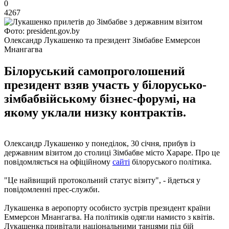
0
4267
Фото: president.gov.by
Олександр Лукашенко та президент Зімбабве Еммерсон
Мнангагва
Білоруський самопроголошений
президент взяв участь у білорусько-
зімбабвійському бізнес-форумі, на
якому уклали низку контрактів.
Олександр Лукашенко у понеділок, 30 січня, прибув із
державним візитом до столиці Зімбабве місто Хараре. Про це
повідомляється на офіційному
сайті
білоруського політика.
"Це найвищий протокольний статус візиту", - йдеться у
повідомленні прес-служби.
Лукашенка в аеропорту особисто зустрів президент країни
Еммерсон Мнангагва. На політиків одягли намисто з квітів.
Лукашенка привітали національними танцями під бій