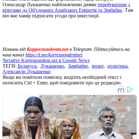
Олександр Лукашенко найближчими днями
перебуватиме з
візитами до Об'єднаних Арабських Еміратів та Зімбабве
. Там
він має намір підписати угоди про інвестиції.
Новини від
Корреспондент.net
в Telegram. Підписуйтесь на
наш канал
https://t.me/korrespondentnet
Читайте Korrespondent.net в Google News
ТЕГИ:
Беларусь
,
Лукашенко
,
Зимбабве
,
визит
,
политика
,
Александр Лукашенко
Якщо ви помітили помилку, виділіть необхідний текст і
натисніть Ctrl + Enter, щоб повідомити про це редакцію.