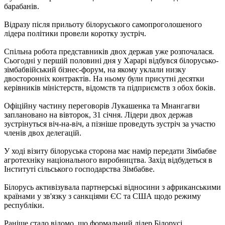
барабанів.
Відразу після прильоту білоруського самопроголошеного
лідера політики провели коротку зустріч.
Спільна робота представників двох держав уже розпочалася.
Сьогодні у першій половині дня у Харарі відбувся білорусько-
зімбабвійський бізнес-форум, на якому уклали низку
двосторонніх контрактів. На ньому були присутні десятки
керівників міністерств, відомств та підприємств з обох боків.
Офіційну частину переговорів Лукашенка та Мнангагви
заплановано на вівторок, 31 січня. Лідери двох держав
зустрінуться віч-на-віч, а пізніше проведуть зустріч за участю
членів двох делегацій.
У ході візиту білоруська сторона має намір передати Зімбабве
агротехніку національного виробництва. Захід відбудеться в
Інституті сільського господарства Зімбабве.
Білорусь активізувала партнерські відносини з африканськими
країнами у зв'язку з санкціями ЄС та США щодо режиму
республіки.
Раніше стало відомо, що формальний лідер Білорусі