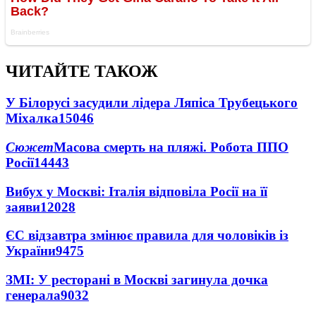
ЧИТАЙТЕ ТАКОЖ
У Білорусі засудили лідера Ляпіса Трубецького
Міхалка
15046
Сюжет
Масова смерть на пляжі. Робота ППО
Росії
14443
Вибух у Москві: Італія відповіла Росії на її
заяви
12028
ЄС відзавтра змінює правила для чоловіків із
України
9475
ЗМІ: У ресторані в Москві загинула дочка
генерала
9032