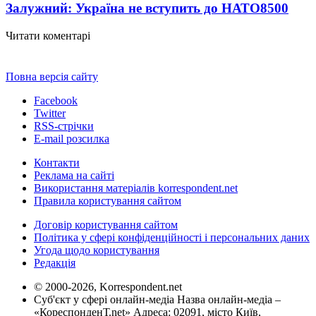
Залужний: Україна не вступить до НАТО
8500
Читати коментарі
Повна версія сайту
Facebook
Twitter
RSS-стрічки
E-mail розсилка
Контакти
Реклама на сайті
Використання матеріалів korrespondent.net
Правила користування сайтом
Договір користування сайтом
Політика у сфері конфіденційності і персональних даних
Угода щодо користування
Редакція
© 2000-2026, Korrespondent.net
Суб'єкт у сфері онлайн-медіа Назва онлайн-медіа –
«КореспонденТ.net» Адреса: 02091, місто Київ,