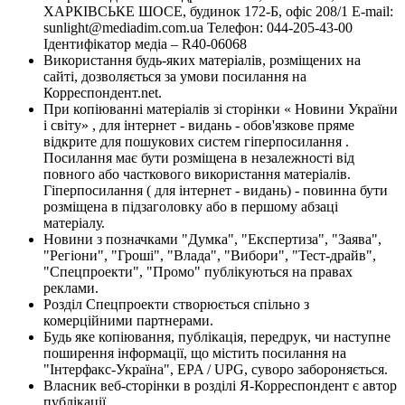
ХАРКІВСЬКЕ ШОСЕ, будинок 172-Б, офіс 208/1 E-mail:
sunlight@mediadim.com.ua
Телефон: 044-205-43-00
Ідентифікатор медіа – R40-06068
Використання будь-яких матеріалів, розміщених на
сайті, дозволяється за умови посилання на
Корреспондент.net.
При копіюванні матеріалів зі сторінки « Новини України
і світу» , для інтернет - видань - обов'язкове пряме
відкрите для пошукових систем гіперпосилання .
Посилання має бути розміщена в незалежності від
повного або часткового використання матеріалів.
Гіперпосилання ( для інтернет - видань) - повинна бути
розміщена в підзаголовку або в першому абзаці
матеріалу.
Новини з позначками "Думка", "Експертиза", "Заява",
"Регіони", "Гроші", "Влада", "Вибори", "Тест-драйв",
"Спецпроекти", "Промо" публікуються на правах
реклами.
Розділ Спецпроекти створюється спільно з
комерційними партнерами.
Будь яке копіювання, публікація, передрук, чи наступне
поширення інформації, що містить посилання на
"Інтерфакс-Україна", EPA / UPG, суворо забороняється.
Власник веб-сторінки в розділі Я-Корреспондент є автор
публікації.