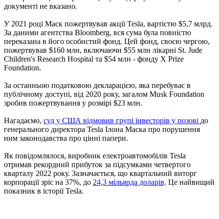
документі не вказано.
У 2021 році Маск пожертвував акції Tesla, вартістю $5,7 млрд.
За даними агентства Bloomberg, вся сума була повністю
переказана в його особистий фонд. Цей фонд, своєю чергою,
пожертвував $160 млн, включаючи $55 млн лікарні St. Jude
Children's Research Hospital та $54 млн - фонду X Prize
Foundation.
За останньою податковою декларацією, яка перебуває в
публічному доступі, від 2020 року, загалом Musk Foundation
зробив пожертвування у розмірі $23 млн.
Нагадаємо,
суд у США відмовив групі інвесторів у позові
до
генерального директора Tesla Ілона Маска про порушення
ним законодавства про цінні папери.
Як повідомлялося, виробник електроавтомобілів Tesla
отримав рекордний прибуток за підсумками четвертого
кварталу 2022 року. Зазначається, що квартальний виторг
корпорації зріс на 37%, до
24,3 мільярда доларів
. Це найвищий
показник в історії Tesla.