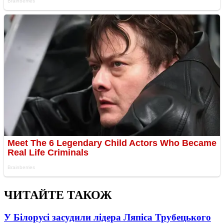
ЧИТАЙТЕ ТАКОЖ
У Білорусі засудили лідера Ляпіса Трубецького