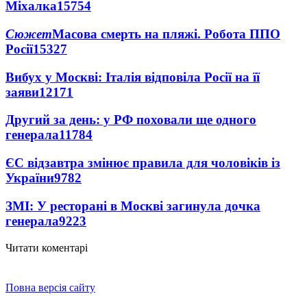
Міхалка
15754
Сюжет
Масова смерть на пляжі. Робота ППО
Росії
15327
Вибух у Москві: Італія відповіла Росії на її
заяви
12171
Другий за день: у РФ поховали ще одного
генерала
11784
ЄС відзавтра змінює правила для чоловіків із
України
9782
ЗМІ: У ресторані в Москві загинула дочка
генерала
9223
Читати коментарі
Повна версія сайту