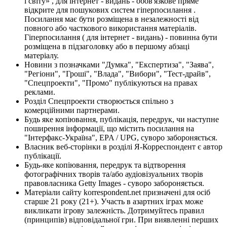
і світу» , для інтернет - видань - обов'язкове пряме
відкрите для пошукових систем гіперпосилання .
Посилання має бути розміщена в незалежності від
повного або часткового використання матеріалів.
Гіперпосилання ( для інтернет - видань) - повинна бути
розміщена в підзаголовку або в першому абзаці
матеріалу.
Новини з позначками "Думка", "Експертиза", "Заява",
"Регіони", "Гроші", "Влада", "Вибори", "Тест-драйв",
"Спецпроекти", "Промо" публікуються на правах
реклами.
Розділ Спецпроекти створюється спільно з
комерційними партнерами.
Будь яке копіювання, публікація, передрук, чи наступне
поширення інформації, що містить посилання на
"Інтерфакс-Україна", EPA / UPG, суворо забороняється.
Власник веб-сторінки в розділі Я-Корреспондент є автор
публікації.
Будь-яке копіювання, передрук та відтворення
фотографічних творів та/або аудіовізуальних творів
правовласника Getty Images - суворо забороняється.
Матеріали сайту korrespondent.net призначені для осіб
старше 21 року (21+). Участь в азартних іграх може
викликати ігрову залежність. Дотримуйтесь правил
(принципів) відповідальної гри. При виявленні перших