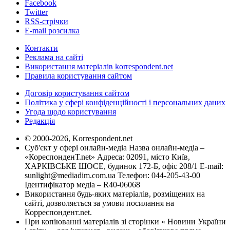
Facebook
Twitter
RSS-стрічки
E-mail розсилка
Контакти
Реклама на сайті
Використання матеріалів korrespondent.net
Правила користування сайтом
Договір користування сайтом
Політика у сфері конфіденційності і персональних даних
Угода щодо користування
Редакція
© 2000-2026, Korrespondent.net
Суб'єкт у сфері онлайн-медіа Назва онлайн-медіа –
«КореспонденТ.net» Адреса: 02091, місто Київ,
ХАРКІВСЬКЕ ШОСЕ, будинок 172-Б, офіс 208/1 E-mail:
sunlight@mediadim.com.ua
Телефон: 044-205-43-00
Ідентифікатор медіа – R40-06068
Використання будь-яких матеріалів, розміщених на
сайті, дозволяється за умови посилання на
Корреспондент.net.
При копіюванні матеріалів зі сторінки « Новини України