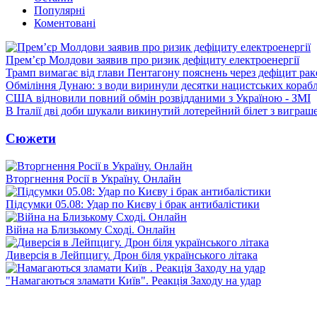
Популярні
Коментовані
Прем’єр Молдови заявив про ризик дефіциту електроенергії
Трамп вимагає від глави Пентагону пояснень через дефіцит рак
Обміління Дунаю: з води виринули десятки нацистських корабл
США відновили повний обмін розвідданими з Україною - ЗМІ
В Італії дві доби шукали викинутий лотерейний білет з виграш
Сюжети
Вторгнення Росії в Україну. Онлайн
Підсумки 05.08: Удар по Києву і брак антибалістики
Війна на Близькому Сході. Онлайн
Диверсія в Лейпцигу. Дрон біля українського літака
"Намагаються зламати Київ". Реакція Заходу на удар