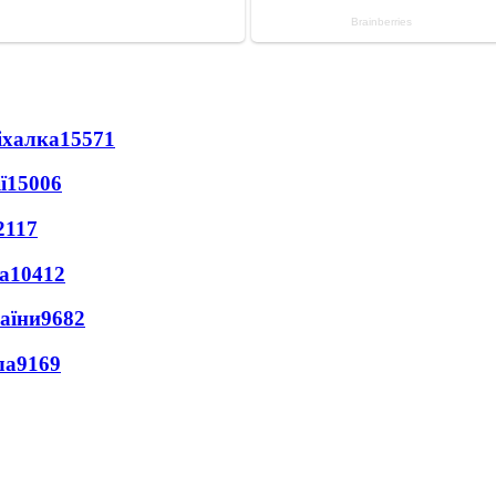
іхалка
15571
ї
15006
2117
а
10412
раїни
9682
ла
9169