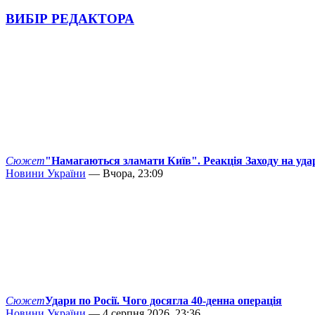
ВИБІР РЕДАКТОРА
Сюжет
"Намагаються зламати Київ". Реакція Заходу на уда
Новини України
— Вчора, 23:09
Сюжет
Удари по Росії. Чого досягла 40-денна операція
Новини України
— 4 серпня 2026, 23:36