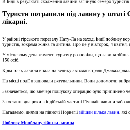
В Індії в результаті сходження лавини загинуло семеро туристів
Туристи потрапили під лавину у штаті С
лікарні.
У районі гірського перевалу Нату-Ла на заході Індії поблизу кор
туристів, зокрема жінка та дитина. Про це у вівторок, 4 квітня
У місцевому департаменті туризму розповіли, що лавина зійшла
150 осіб.
Крім того, лавина впала на велику автомагістраль Джавахарлала
На місці події працювали рятувальники. Вони допомогли вибрат
Зазначається, що ввечері пошукову операцію було припинено че
За останні два роки в індійській частині Гімалаїв лавини заб
Нагадаємо, днями на півночі Норвегії
зійшли кілька лавин
, які
Поблизу Монблану зійшла лавина