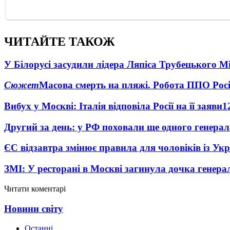
ЧИТАЙТЕ ТАКОЖ
У Білорусі засудили лідера Ляпіса Трубецького М
Сюжет
Масова смерть на пляжі. Робота ППО Росі
Вибух у Москві: Італія відповіла Росії на її заяви
1
Другий за день: у РФ поховали ще одного генерал
ЄС відзавтра змінює правила для чоловіків із Ук
ЗМІ: У ресторані в Москві загинула дочка генера
Читати коментарі
Новини світу
Останні