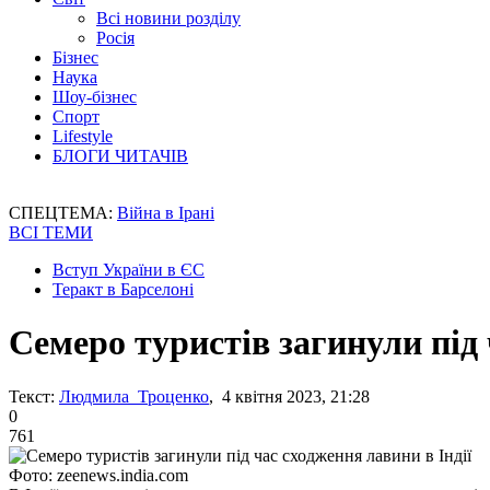
Всі новини розділу
Росія
Бізнес
Наука
Шоу-бізнес
Спорт
Lifestyle
БЛОГИ ЧИТАЧІВ
СПЕЦТЕМА:
Війна в Ірані
ВСІ ТЕМИ
Вступ України в ЄС
Теракт в Барселоні
Семеро туристів загинули під 
Текст:
Людмила Троценко
, 4 квітня 2023, 21:28
0
761
Фото: zeenews.india.com