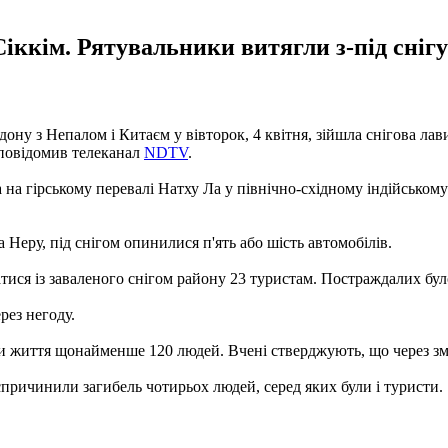
іккім. Рятувальники витягли з-під снігу
дону з Непалом і Китаєм у вівторок, 4 квітня, зійшла снігова лав
, повідомив телеканал
NDTV
.
 на гірському перевалі Натху Ла у північно-східному індійськом
 Неру, під снігом опинилися п'ять або шість автомобілів.
ися із заваленого снігом району 23 туристам. Постраждалих було
рез негоду.
рали життя щонайменше 120 людей. Вчені стверджують, що через з
 спричинили загибель чотирьох людей, серед яких були і туристи.