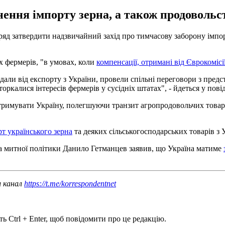
ення імпорту зерна, а також продовольст
яд затвердити надзвичайний захід про тимчасову заборону імпорт
х фермерів, "в умовах, коли
компенсації, отримані від Єврокомісі
али від експорту з України, провели спільні переговори з предс
торкалися інтересів фермерів у сусідніх штатах", - йдеться у по
тримувати Україну, полегшуючи транзит агропродовольчих товарі
т українського зерна
та деяких сільськогосподарських товарів з 
 та митної політики Данило Гетманцев заявив, що Україна матиме
ш канал
https://t.me/korrespondentnet
ь Ctrl + Enter, щоб повідомити про це редакцію.