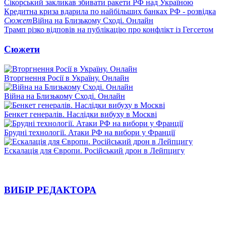
Сікорський закликав збивати ракети РФ над Україною
Кредитна криза вдарила по найбільших банках РФ - розвідка
Сюжет
Війна на Близькому Сході. Онлайн
Трамп різко відповів на публікацію про конфлікт із Гегсетом
Сюжети
Вторгнення Росії в Україну. Онлайн
Війна на Близькому Сході. Онлайн
Бенкет генералів. Наслідки вибуху в Москві
Брудні технології. Атаки РФ на вибори у Франції
Ескалація для Європи. Російський дрон в Лейпцигу
ВИБІР РЕДАКТОРА