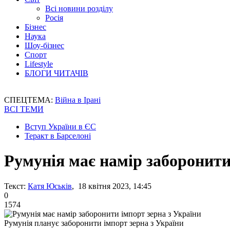
Всі новини розділу
Росія
Бізнес
Наука
Шоу-бізнес
Спорт
Lifestyle
БЛОГИ ЧИТАЧІВ
СПЕЦТЕМА:
Війна в Ірані
ВСІ ТЕМИ
Вступ України в ЄС
Теракт в Барселоні
Румунія має намір заборонити
Текст:
Катя Юськів
, 18 квітня 2023, 14:45
0
1574
Румунія планує заборонити імпорт зерна з України