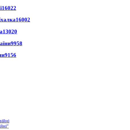
ї
16022
іхалка
16002
а
13020
раїни
9958
ни
9156
ійні"