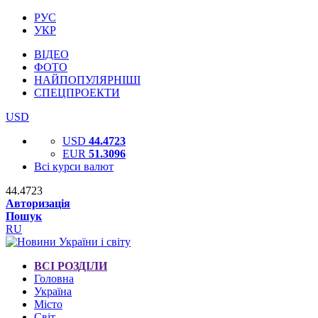
РУС
УКР
ВІДЕО
ФОТО
НАЙПОПУЛЯРНІШІ
СПЕЦПРОЕКТИ
USD
USD
44.4723
EUR
51.3096
Всі курси валют
44.4723
Авторизація
Пошук
RU
ВСІ РОЗДІЛИ
Головна
Україна
Місто
Світ