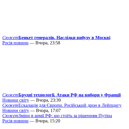
Сюжет
Бенкет генералів. Наслідки вибуху в Москві
Росія новини
— Вчора, 23:58
Сюжет
Брудні технології. Атаки РФ на вибори у Франції
Новини світу
— Вчора, 23:39
Сюжет
Ескалація для Європи. Російський дрон в Лейпцигу
Новини світу
— Вчора, 17:07
Сюжет
Зміни в армії РФ: що стоїть за рішенням Путіна
Росія новини
— Вчора, 15:20