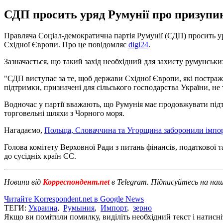
СДП просить уряд Румунії про призупин
Правляча Соціал-демократична партія Румунії (СДП) просить ур
Східної Європи. Про це повідомляє
digi24
.
Зазначається, що такий захід необхідний для захисту румунськи
"СДП виступає за те, щоб держави Східної Європи, які постражд
підтримки, призначені для сільського господарства України, не 
Водночас у партії вважають, що Румунія має продовжувати під
торговельні шляхи з Чорного моря.
Нагадаємо,
Польща, Словаччина та Угорщина заборонили імпор
Голова комітету Верховної Ради з питань фінансів, податкової
до сусідніх країн ЄС.
Новини від
Корреспондент.net
в Telegram. Підписуйтесь на на
Читайте Korrespondent.net в Google News
ТЕГИ:
Украина
,
Румыния
,
Импорт
,
зерно
Якщо ви помітили помилку, виділіть необхідний текст і натисніт