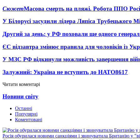
Сюжет
Масова смерть на пляжі. Робота ППО Росі
У Білорусі засудили лідера Ляпіса Трубецького М
Другий за день: у РФ поховали ще одного генерал
ЄС відзавтра змінює правила для чоловіків із Ук
У МЗС РФ відкинули можливість завершення вій
Залужний: Україна не вступить до НАТО
8617
Читати коментарі
Новини світу
Останні
Популярні
Коментовані
Росія обурилася новими санкціями і звинуватила Британію у "в