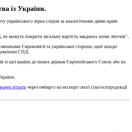
ва із України.
у українського зерна слідом за аналогічними діями країн
ї
, не можуть покрити загальну вартість завданих ними збитків".
тавниками Єврокомісії та української сторони, щоб заходи
відомленні СПД.
в із цієї країни до інших держав Європейського Союзу або на
України.
значні втрати
через ембарго на експорт своєї сільгосппродукції