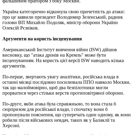
фальшивим прапором з боку Москви.
Україна категорично відкинула свою причетність до атаки:
про це заявили президент Володимир Зеленський, радник
голови ВП Михайло Подоляк, міністр оборони України
Олексій Рєзніков.
Аргументи на користь інсценування
Американський Інститут вивчення війни (ISW) дійшов
висновку, що "атака дронів на Кремль" може бути
інсценуванням. На користь цієї версії ISW наводить кілька
аргументів.
По-перше, звертають увагу аналітики, російська влада в
останні місяці послідовно посилювала ППО навколо Москви,
так що малоймовірно, щоб два безпілотники могли
прорватися через стільки верств протиповітряної оборони.
По-друге, якби атака була справжньою, то вона стала б
сюрпризом для російської влади, і спочатку вони б
пропонували пояснення, що суперечать один одному, як вони
робили після військових невдач, таких як у Балаклії та
Херсоні.