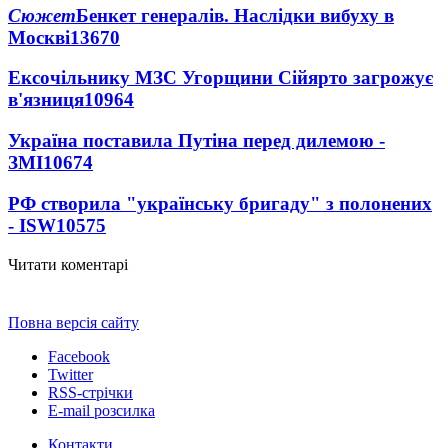
Сюжет
Бенкет генералів. Наслідки вибуху в
Москві
13670
Ексочільнику МЗС Угорщини Сійярто загрожує
в'язниця
10964
Україна поставила Путіна перед дилемою -
ЗМІ
10674
РФ створила "українську бригаду" з полонених
- ISW
10575
Читати коментарі
Повна версія сайту
Facebook
Twitter
RSS-стрічки
E-mail розсилка
Контакти