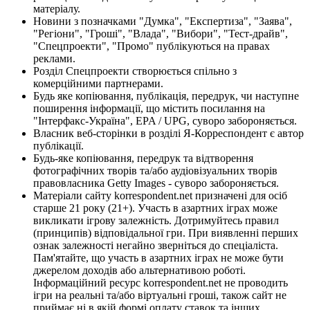
матеріалу.
Новини з позначками "Думка", "Експертиза", "Заява",
"Регіони", "Гроші", "Влада", "Вибори", "Тест-драйв",
"Спецпроекти", "Промо" публікуються на правах
реклами.
Розділ Спецпроекти створюється спільно з
комерційними партнерами.
Будь яке копіювання, публікація, передрук, чи наступне
поширення інформації, що містить посилання на
"Інтерфакс-Україна", EPA / UPG, суворо забороняється.
Власник веб-сторінки в розділі Я-Корреспондент є автор
публікації.
Будь-яке копіювання, передрук та відтворення
фотографічних творів та/або аудіовізуальних творів
правовласника Getty Images - суворо забороняється.
Матеріали сайту korrespondent.net призначені для осіб
старше 21 року (21+). Участь в азартних іграх може
викликати ігрову залежність. Дотримуйтесь правил
(принципів) відповідальної гри. При виявленні перших
ознак залежності негайно зверніться до спеціаліста.
Пам'ятайте, що участь в азартних іграх не може бути
джерелом доходів або альтернативою роботі.
Інформаційний ресурс korrespondent.net не проводить
ігри на реальні та/або віртуальні гроші, також сайт не
приймає ні в якій формі оплату ставок та інших