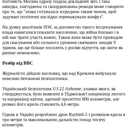
Натомість Москва одразу подала докладний звіт, і така
швидка, злагоджена та скоординована реакція може говорити
про те, що "атака готувалася зсередини таким чином, щоб
задумані політичні наслідки переважували конфуз".
На думку аналітиків ISW, за допомогою такого інсценування
влада намагалася показати населенню, що війна близько і в
ній має брати участь кожен. Також вона може бути приводом
для скасування або сильного урізання святкових заходів 9
травня, що ще більше посилить у росіян відчуття, що жити як
раніше неможливо.
Розбір від BBC
Журналісти дійшли висновку, що над Кремлем вибухнули
невеликі бензинові безпілотники.
Український безпілотник UJ-22 Airborne, уламки якого, як
стверджується, були виявлені в Підмосков'ї наприкінці лютого
та наприкінці квітня, здатний пролетіти 800 кілометрів, але
розмах його крила становить 4,6 метра.
Однак в Україні розроблено дрон Raybird-3 з розмахом крила в
три метри та максимальною дальністю понад тисячу
кілометрів.