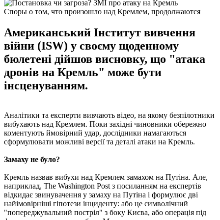
Споры о том, что произошло над Кремлем, продолжаются
Американський Інститут вивчення
війни (ISW) у своєму щоденному
бюлетені дійшов висновку, що "атака
дронів на Кремль" може бути
інсценуванням.
Аналітики та експерти вивчають відео, на якому безпілотники
вибухають над Кремлем. Поки західні чиновники обережно
коментують ймовірний удар, дослідники намагаються
сформулювати можливі версії та деталі атаки на Кремль.
Замаху не було?
Кремль назвав вибухи над Кремлем замахом на Путіна. Але,
наприклад, The Washington Post з посиланням на експертів
відкидає звинувачення у замаху на Путіна і формулює дві
найімовірніші гіпотези інциденту: або це символічний
"попереджувальний постріл" з боку Києва, або операція під