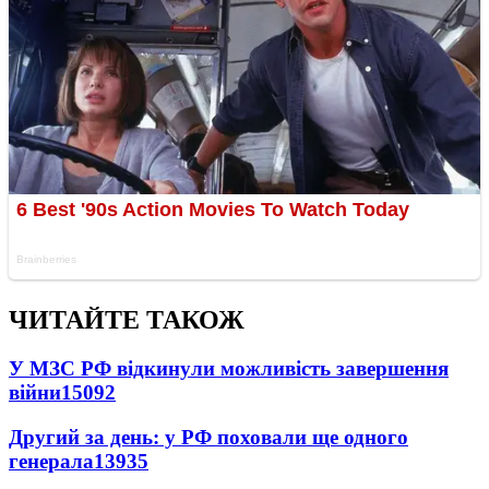
ЧИТАЙТЕ ТАКОЖ
У МЗС РФ відкинули можливість завершення
війни
15092
Другий за день: у РФ поховали ще одного
генерала
13935