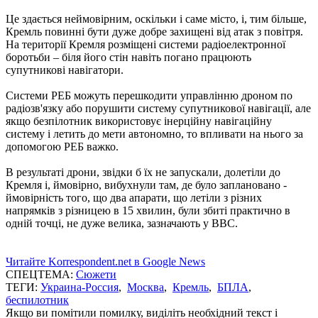
Це здається неймовірним, оскільки і саме місто, і, тим більше,
Кремль повинні бути дуже добре захищені від атак з повітря.
На території Кремля розміщені системи радіоелектронної
боротьби – біля його стін навіть погано працюють
супутникові навігатори.
Системи РЕБ можуть перешкодити управлінню дроном по
радіозв'язку або порушити систему супутникової навігації, але
якщо безпілотник використовує інерційну навігаційну
систему і летить до мети автономно, то впливати на нього за
допомогою РЕБ важко.
В результаті дрони, звідки б їх не запускали, долетіли до
Кремля і, ймовірно, вибухнули там, де було заплановано -
ймовірність того, що два апарати, що летіли з різних
напрямків з різницею в 15 хвилин, були збиті практично в
одній точці, не дуже велика, зазначають у ВВС.
Читайте Korrespondent.net в Google News
СПЕЦТЕМА:
Сюжети
ТЕГИ:
Украина-Россия
,
Москва
,
Кремль
,
БПЛА
,
беспилотник
Якщо ви помітили помилку, виділіть необхідний текст і