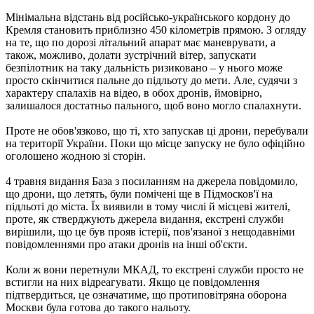
Мінімальна відстань від російсько-українського кордону до
Кремля становить приблизно 450 кілометрів прямою. З огляду
на те, що по дорозі літальний апарат має маневрувати, а
також, можливо, долати зустрічний вітер, запускати
безпілотник на таку дальність ризиковано – у нього може
просто скінчитися пальне до підльоту до мети. Але, судячи з
характеру спалахів на відео, в обох дронів, ймовірно,
залишалося достатньо пального, щоб воно могло спалахнути.
Проте не обов'язково, що ті, хто запускав ці дрони, перебували
на території України. Поки що місце запуску не було офіційно
оголошено жодною зі сторін.
4 травня видання База з посиланням на джерела повідомило,
що дрони, що летять, були помічені ще в Підмосков'ї на
підльоті до міста. Їх виявили в тому числі й місцеві жителі,
проте, як стверджують джерела видання, екстрені служби
вирішили, що це був прояв істерії, пов'язаної з нещодавніми
повідомленнями про атаки дронів на інші об'єкти.
Коли ж вони перетнули МКАД, то екстрені служби просто не
встигли на них відреагувати. Якщо це повідомлення
підтвердиться, це означатиме, що протиповітряна оборона
Москви була готова до такого нальоту.