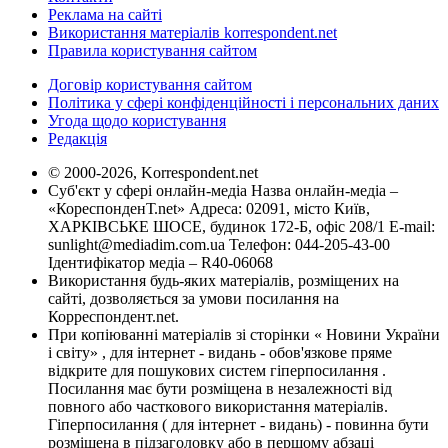
Реклама на сайті
Використання матеріалів korrespondent.net
Правила користування сайтом
Договір користування сайтом
Політика у сфері конфіденційності і персональних даних
Угода щодо користування
Редакція
© 2000-2026, Korrespondent.net
Суб'єкт у сфері онлайн-медіа Назва онлайн-медіа –
«КореспонденТ.net» Адреса: 02091, місто Київ,
ХАРКІВСЬКЕ ШОСЕ, будинок 172-Б, офіс 208/1 E-mail:
sunlight@mediadim.com.ua
Телефон: 044-205-43-00
Ідентифікатор медіа – R40-06068
Використання будь-яких матеріалів, розміщених на
сайті, дозволяється за умови посилання на
Корреспондент.net.
При копіюванні матеріалів зі сторінки « Новини України
і світу» , для інтернет - видань - обов'язкове пряме
відкрите для пошукових систем гіперпосилання .
Посилання має бути розміщена в незалежності від
повного або часткового використання матеріалів.
Гіперпосилання ( для інтернет - видань) - повинна бути
розміщена в підзаголовку або в першому абзаці