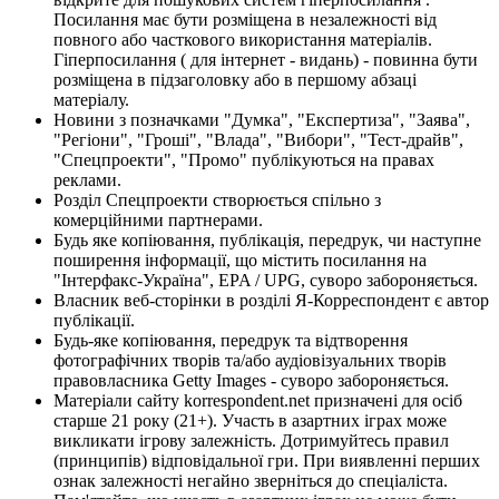
Посилання має бути розміщена в незалежності від
повного або часткового використання матеріалів.
Гіперпосилання ( для інтернет - видань) - повинна бути
розміщена в підзаголовку або в першому абзаці
матеріалу.
Новини з позначками "Думка", "Експертиза", "Заява",
"Регіони", "Гроші", "Влада", "Вибори", "Тест-драйв",
"Спецпроекти", "Промо" публікуються на правах
реклами.
Розділ Спецпроекти створюється спільно з
комерційними партнерами.
Будь яке копіювання, публікація, передрук, чи наступне
поширення інформації, що містить посилання на
"Інтерфакс-Україна", EPA / UPG, суворо забороняється.
Власник веб-сторінки в розділі Я-Корреспондент є автор
публікації.
Будь-яке копіювання, передрук та відтворення
фотографічних творів та/або аудіовізуальних творів
правовласника Getty Images - суворо забороняється.
Матеріали сайту korrespondent.net призначені для осіб
старше 21 року (21+). Участь в азартних іграх може
викликати ігрову залежність. Дотримуйтесь правил
(принципів) відповідальної гри. При виявленні перших
ознак залежності негайно зверніться до спеціаліста.