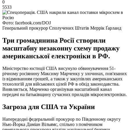
0
5533
Фото: facebook.com/DOJ
Генеральний прокурор Сполучених Штатів Меррік Ґарланд
Три громадянина Росії створили
масштабну незаконну схему продажу
американської електроніки в РФ.
Міністерство юстиції США висунуло обвинувачення 51-
річному росіянину Максиму Марченку у злочинах, пов'язаних
із відмиванням грошей, а також у закупівлях американських
технологій для військових цілей РФ в обхід законодавства.
Виявляється, Марченко організував масштабний канал
передачі на батьківщину сучасних приладів мікроелектроніки.
Загроза для США та України
Напередодні федеральний прокурор по Південному округу
Нью-Йорка Даміан Вільямс, спільно з помічником
генерального прокурора відділу національної безпеки