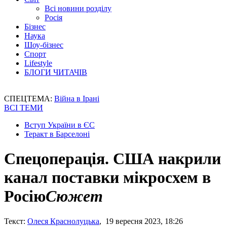
Всі новини розділу
Росія
Бізнес
Наука
Шоу-бізнес
Спорт
Lifestyle
БЛОГИ ЧИТАЧІВ
СПЕЦТЕМА:
Війна в Ірані
ВСІ ТЕМИ
Вступ України в ЄС
Теракт в Барселоні
Спецоперація. США накрили
канал поставки мікросхем в
Росію
Сюжет
Текст:
Олеся Краснолуцька
, 19 вересня 2023, 18:26