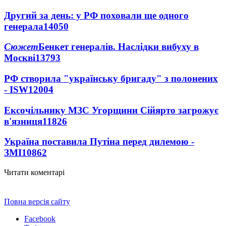
Другий за день: у РФ поховали ще одного
генерала
14050
Сюжет
Бенкет генералів. Наслідки вибуху в
Москві
13793
РФ створила "українську бригаду" з полонених
- ISW
12004
Ексочільнику МЗС Угорщини Сійярто загрожує
в'язниця
11826
Україна поставила Путіна перед дилемою -
ЗМІ
10862
Читати коментарі
Повна версія сайту
Facebook