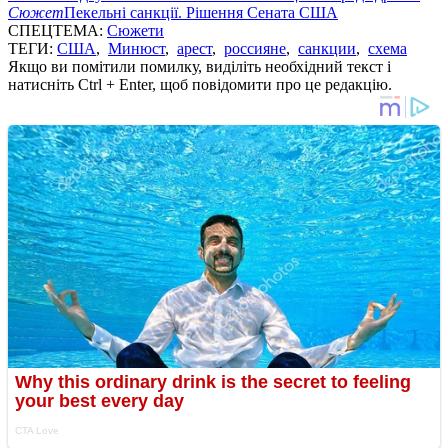
Сюжет
Пекельні санкції. Рішення Сената США
СПЕЦТЕМА:
Сюжети
ТЕГИ:
США
,
Минюст
,
арест
,
россияне
,
санкции
,
схема
Якщо ви помітили помилку, виділіть необхідний текст і
натисніть Ctrl + Enter, щоб повідомити про це редакцію.