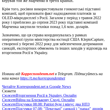
керував той же Марченко в третіх країнах.
Крім того, росіяни використовували гонконгські підставні
компанії, щоб приховати факт надходження платежів за
OLED-мікродисплеї з Росії. Загалом у період з травня 2022
року і приблизно до серпня 2023 року підставні компанії
Марченка закупили техніки понад 1,6 млн. доларів.
Зазначимо, що ця справа координувалась у рамках
оперативної групи міністерства юстиції США KleptoCapture,
створеної у березні 2022 року для забезпечення дотримання
санкцій, експортних обмежень та інших заходів у відповідь на
вторгнення Росії в Україну.
Новини від
Корреспондент.net
в Telegram. Підписуйтесь на
наш канал
https://t.me/korrespondentnet
Читайте Korrespondent.net в Google News
Сюжети
Сюжет
Вторгнення Росії в Україну. Онлайн
Сюжет
Війна на Близькому Сході. Онлайн
Сюжет
Підсумки 08.08: Patriot буде і мінус два НПЗ
Сюжет
Підсумки 07.08: "Пекельні" санкції і "парад" дронів