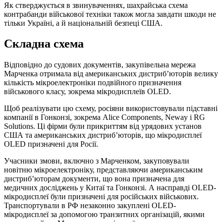
Як стверджується в звинуваченнях, шахрайська схема
контрабанди військової техніки також могла завдати шкоди не
тільки Україні, а й національній безпеці США.
Складна схема
Відповідно до судових документів, закупівельна мережа
Марченка отримала від американських дистриб’юторів велику
кількість мікроелектроніки подвійного призначення
військового класу, зокрема мікродисплеїв OLED.
Щоб реалізувати цю схему, росіяни використовували підставні
компанії в Гонконзі, зокрема Alice Components, Neway і RG
Solutions. Ці фірми були прикриттям від урядових установ
США та американських дистриб’юторів, що мікродисплеї
OLED призначені для Росії.
Учасники змови, включно з Марченком, закуповували
новітню мікроелектроніку, представляючи американським
дистриб’юторам документи, що вона призначена для
медичних досліджень у Китаї та Гонконзі. А насправді OLED-
мікродисплеї були призначені для російських військових.
Транспортували в РФ незаконно закуплені OLED-
мікродисплеї за допомогою транзитних організацій, якими