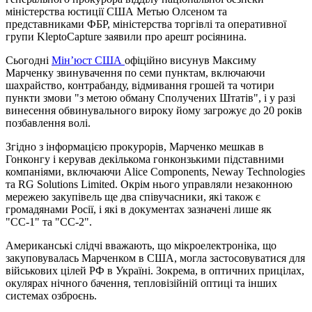
міністерства юстиції США Метью Олсеном та
представниками ФБР, міністерства торгівлі та оперативної
групи KleptoCapture заявили про арешт росіянина.
Сьогодні
Мін’юст США
офіційно висунув Максиму
Марченку звинувачення по семи пунктам, включаючи
шахрайство, контрабанду, відмивання грошей та чотири
пункти змови "з метою обману Сполучених Штатів", і у разі
винесення обвинувального вироку йому загрожує до 20 років
позбавлення волі.
Згідно з інформацією прокурорів, Марченко мешкав в
Гонконгу і керував декількома гонконзькими підставними
компаніями, включаючи Alice Components, Neway Technologies
та RG Solutions Limited. Окрім нього управляли незаконною
мережею закупівель ще два співучасники, які також є
громадянами Росії, і які в документах зазначені лише як
"СС-1" та "СС-2".
Американські слідчі вважають, що мікроелектроніка, що
закуповувалась Марченком в США, могла застосовуватися для
військових цілей РФ в Україні. Зокрема, в оптичних прицілах,
окулярах нічного бачення, тепловізійній оптиці та інших
системах озброєнь.