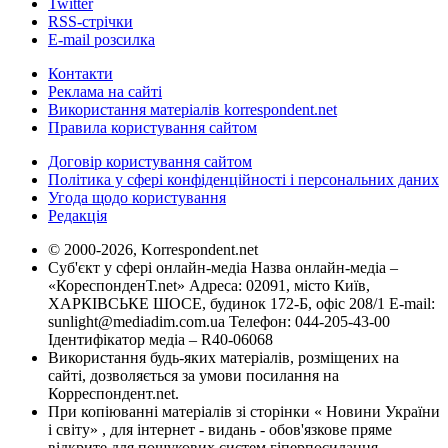
Twitter
RSS-стрічки
E-mail розсилка
Контакти
Реклама на сайті
Використання матеріалів korrespondent.net
Правила користування сайтом
Договір користування сайтом
Політика у сфері конфіденційності і персональних даних
Угода щодо користування
Редакція
© 2000-2026, Korrespondent.net
Суб'єкт у сфері онлайн-медіа Назва онлайн-медіа –
«КореспонденТ.net» Адреса: 02091, місто Київ,
ХАРКІВСЬКЕ ШОСЕ, будинок 172-Б, офіс 208/1 E-mail:
sunlight@mediadim.com.ua
Телефон: 044-205-43-00
Ідентифікатор медіа – R40-06068
Використання будь-яких матеріалів, розміщених на
сайті, дозволяється за умови посилання на
Корреспондент.net.
При копіюванні матеріалів зі сторінки « Новини України
і світу» , для інтернет - видань - обов'язкове пряме
відкрите для пошукових систем гіперпосилання .