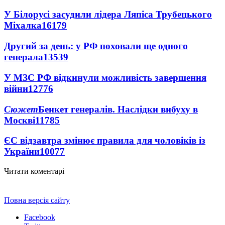
У Білорусі засудили лідера Ляпіса Трубецького
Міхалка
16179
Другий за день: у РФ поховали ще одного
генерала
13539
У МЗС РФ відкинули можливість завершення
війни
12776
Сюжет
Бенкет генералів. Наслідки вибуху в
Москві
11785
ЄС відзавтра змінює правила для чоловіків із
України
10077
Читати коментарі
Повна версія сайту
Facebook