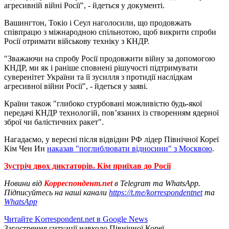
агресивній війні Росії", - йдеться у документі.
Вашингтон, Токіо і Сеул наголосили, що продовжать
співпрацю з міжнародною спільнотою, щоб викрити спроби
Росії отримати військову техніку з КНДР.
"Зважаючи на спробу Росії продовжити війну за допомогою
КНДР, ми як і раніше сповнені рішучості підтримувати
суверенітет України та її зусилля з протидії наслідкам
агресивної війни Росії", - йдеться у заяві.
Країни також "глибоко стурбовані можливістю будь-якої
передачі КНДР технологій, пов’язаних із створенням ядерної
зброї чи балістичних ракет".
Нагадаємо, у вересні після відвідин РФ лідер Північної Кореї
Кім Чен Ин
наказав "поглиблювати відносини" з Москвою
.
Зустріч двох диктаторів. Кім приїхав до Росії
Новини від
Корреспондент.net
в Telegram та WhatsApp.
Підписуйтесь на наші канали
https://t.me/korrespondentnet
та
WhatsApp
Читайте Korrespondent.net в Google News
Загострення ситуації навколо Пiвнічної Кореї