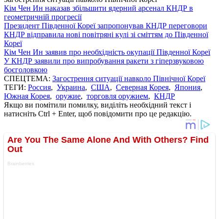
Кім Чен Ин наказав збільшити ядерний арсенал КНДР в
геометричній прогресії
Президент Південної Кореї запропонував КНДР переговори
КНДР відправила нові повітряні кулі зі сміттям до Південної
Кореї
Кім Чен Ин заявив про необхідність окупації Південної Кореї
У КНДР заявили про випробування ракети з гіперзвуковою
боєголовкою
СПЕЦТЕМА:
Загострення ситуації навколо Пiвнічної Кореї
ТЕГИ:
Россия
,
Украина
,
США
,
Северная Корея
,
Япония
,
Южная Корея
,
оружие
,
торговля оружием
,
КНДР
Якщо ви помітили помилку, виділіть необхідний текст і
натисніть Ctrl + Enter, щоб повідомити про це редакцію.