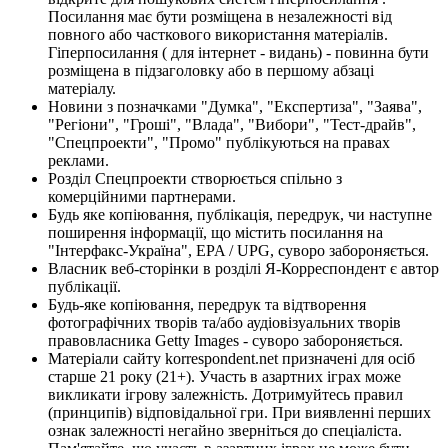
Посилання має бути розміщена в незалежності від
повного або часткового використання матеріалів.
Гіперпосилання ( для інтернет - видань) - повинна бути
розміщена в підзаголовку або в першому абзаці
матеріалу.
Новини з позначками "Думка", "Експертиза", "Заява",
"Регіони", "Гроші", "Влада", "Вибори", "Тест-драйв",
"Спецпроекти", "Промо" публікуються на правах
реклами.
Розділ Спецпроекти створюється спільно з
комерційними партнерами.
Будь яке копіювання, публікація, передрук, чи наступне
поширення інформації, що містить посилання на
"Інтерфакс-Україна", EPA / UPG, суворо забороняється.
Власник веб-сторінки в розділі Я-Корреспондент є автор
публікації.
Будь-яке копіювання, передрук та відтворення
фотографічних творів та/або аудіовізуальних творів
правовласника Getty Images - суворо забороняється.
Матеріали сайту korrespondent.net призначені для осіб
старше 21 року (21+). Участь в азартних іграх може
викликати ігрову залежність. Дотримуйтесь правил
(принципів) відповідальної гри. При виявленні перших
ознак залежності негайно зверніться до спеціаліста.