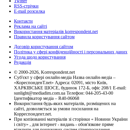
Twitter
RSS-стрічки
E-mail розсилка
Контакти
Реклама на сайті
Використання матеріалів korrespondent.net
Правила користування сайтом
Договір користування сайтом
Політика у сфері конфіденційності і персональних даних
Угода щодо користування
Редакція
© 2000-2026, Korrespondent.net
Суб'єкт у сфері онлайн-медіа Назва онлайн-медіа –
«КореспонденТ.net» Адреса: 02091, місто Київ,
ХАРКІВСЬКЕ ШОСЕ, будинок 172-Б, офіс 208/1 E-mail:
sunlight@mediadim.com.ua
Телефон: 044-205-43-00
Ідентифікатор медіа – R40-06068
Використання будь-яких матеріалів, розміщених на
сайті, дозволяється за умови посилання на
Корреспондент.net.
При копіюванні матеріалів зі сторінки « Новини України
і світу» , для інтернет - видань - обов'язкове пряме
відкрите для пошукових систем гіперпосилання .