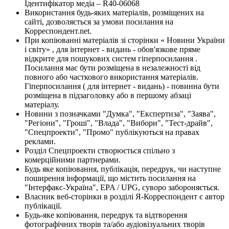
Ідентифікатор медіа – R40-06068
Використання будь-яких матеріалів, розміщених на
сайті, дозволяється за умови посилання на
Корреспондент.net.
При копіюванні матеріалів зі сторінки « Новини України
і світу» , для інтернет - видань - обов'язкове пряме
відкрите для пошукових систем гіперпосилання .
Посилання має бути розміщена в незалежності від
повного або часткового використання матеріалів.
Гіперпосилання ( для інтернет - видань) - повинна бути
розміщена в підзаголовку або в першому абзаці
матеріалу.
Новини з позначками "Думка", "Експертиза", "Заява",
"Регіони", "Гроші", "Влада", "Вибори", "Тест-драйв",
"Спецпроекти", "Промо" публікуються на правах
реклами.
Розділ Спецпроекти створюється спільно з
комерційними партнерами.
Будь яке копіювання, публікація, передрук, чи наступне
поширення інформації, що містить посилання на
"Інтерфакс-Україна", EPA / UPG, суворо забороняється.
Власник веб-сторінки в розділі Я-Корреспондент є автор
публікації.
Будь-яке копіювання, передрук та відтворення
фотографічних творів та/або аудіовізуальних творів