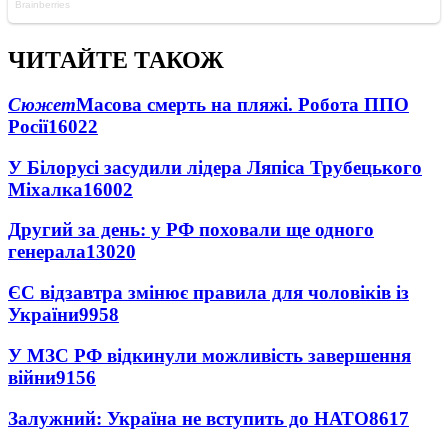
ЧИТАЙТЕ ТАКОЖ
Сюжет
Масова смерть на пляжі. Робота ППО
Росії
16022
У Білорусі засудили лідера Ляпіса Трубецького
Міхалка
16002
Другий за день: у РФ поховали ще одного
генерала
13020
ЄС відзавтра змінює правила для чоловіків із
України
9958
У МЗС РФ відкинули можливість завершення
війни
9156
Залужний: Україна не вступить до НАТО
8617