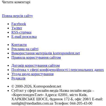
Читати коментарі
Повна версія сайту
Facebook
Twitter
RSS-стрічки
E-mail розсилка
Контакти
Реклама на сайті
Використання матеріалів korrespondent.net
Правила користування сайтом
Договір користування сайтом
Політика у сфері конфіденційності і персональних даних
Угода щодо користування
Редакція
© 2000-2026, Korrespondent.net
Суб'єкт у сфері онлайн-медіа Назва онлайн-медіа –
«КореспонденТ.net» Адреса: 02091, місто Київ,
ХАРКІВСЬКЕ ШОСЕ, будинок 172-Б, офіс 208/1 E-mail:
sunlight@mediadim.com.ua
Телефон: 044-205-43-00