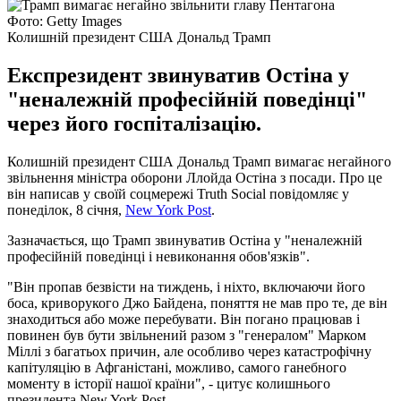
Фото: Getty Images
Колишній президент США Дональд Трамп
Експрезидент звинуватив Остіна у
"неналежній професійній поведінці"
через його госпіталізацію.
Колишній президент США Дональд Трамп вимагає негайного
звільнення міністра оборони Ллойда Остіна з посади. Про це
він написав у своїй соцмережі Truth Social повідомляє у
понеділок, 8 січня,
New York Post
.
Зазначається, що Трамп звинуватив Остіна у "неналежній
професійній поведінці і невиконання обов'язків".
"Він пропав безвісти на тиждень, і ніхто, включаючи його
боса, криворукого Джо Байдена, поняття не мав про те, де він
знаходиться або може перебувати. Він погано працював і
повинен був бути звільнений разом з "генералом" Марком
Міллі з багатьох причин, але особливо через катастрофічну
капітуляцію в Афганістані, можливо, самого ганебного
моменту в історії нашої країни", - цитує колишнього
президента New York Post.