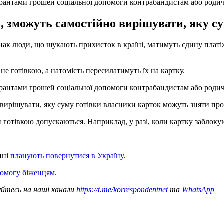
грантами грошей соціальної допомоги контрабандистам або родич
, зможуть самостійно вирішувати, яку су
нак люди, що шукають прихисток в країні, матимуть єдину платі
не готівкою, а натомість пересилатимуть їх на картку.
рантами грошей соціальної допомоги контрабандистам або родича
вирішувати, яку суму готівки власники карток можуть зняти про
готівкою допускаються. Наприклад, у разі, коли картку заблоку
ині
планують повернутися в Україну
.
помогу біженцям
.
уйтесь на наші канали
https://t.me/korrespondentnet
та
WhatsApp