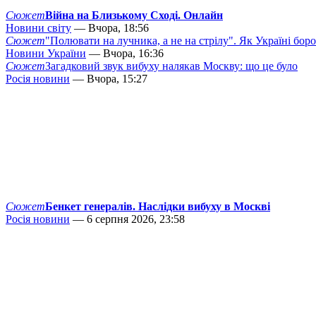
Сюжет
Війна на Близькому Сході. Онлайн
Новини світу
— Вчора, 18:56
Сюжет
"Полювати на лучника, а не на стрілу". Як Україні бор
Новини України
— Вчора, 16:36
Сюжет
Загадковий звук вибуху налякав Москву: що це було
Росія новини
— Вчора, 15:27
Сюжет
Бенкет генералів. Наслідки вибуху в Москві
Росія новини
— 6 серпня 2026, 23:58