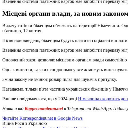
Введення системи платіжних карток має запобігти переказу мі
Місцеві органи влади, за новим законом
Видачу готівки біженцям обмежать на території Німеччини. Од
п'ятницю, 12 квітня.
Після нововведень, біженцям будуть платити соціальні виплати 
Введення системи платіжних карток має запобігти переказу міг
Оновлений закон дозволяє місцевим органам влади самостійно 
Однак винятки, за яких соцдопомогу все ж можуть виплачувати 
Зміна закону не змінює розмір пільг для шукачів притулку.
Нагадаємо, тільки п'ята частина українських біженців у Німечч
Раніше повідомлялося, що у 2024 році
Німеччина скоротить до
Новини від
Корреспондент.net
в Telegram та WhatsApp. Підпис
Читайте Korrespondent.net в Google News
Війна Росії з Україною