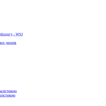
ейпцигу - WSJ
мих дронів
балістикою