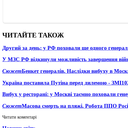
ЧИТАЙТЕ ТАКОЖ
Другий за день: у РФ поховали ще одного генерал
У МЗС РФ відкинули можливість завершення вій
Сюжет
Бенкет генералів. Наслідки вибуху в Моск
Україна поставила Путіна перед дилемою - ЗМІ
10
Вибух у ресторані: у Москві таємно поховали ген
Сюжет
Масова смерть на пляжі. Робота ППО Росі
Читати коментарі