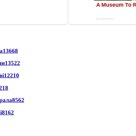
а
13668
ни
13522
ві
12210
218
ерала
8562
ї
8162