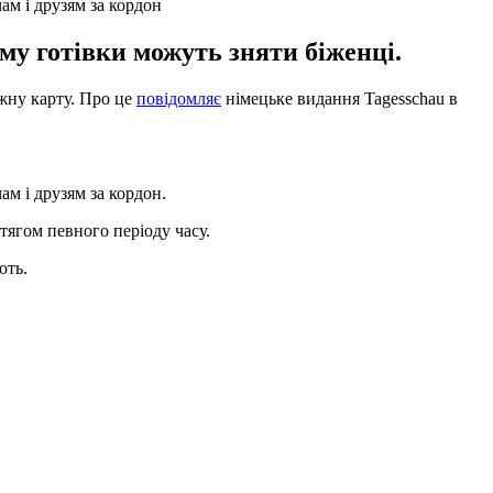
ам і друзям за кордон
му готівки можуть зняти біженці.
жну карту. Про це
повідомляє
німецьке видання Tagesschau в
м і друзям за кордон.
тягом певного періоду часу.
ють.