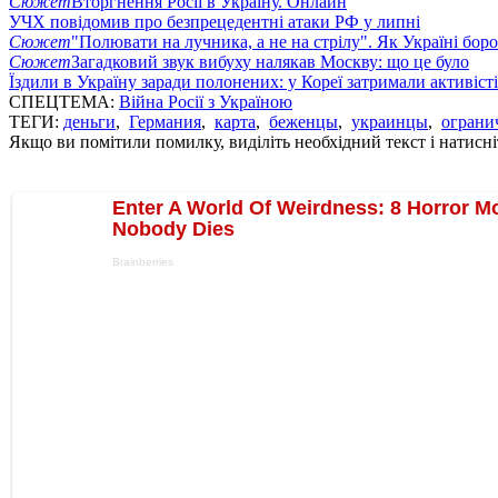
Сюжет
Вторгнення Росії в Україну. Онлайн
УЧХ повідомив про безпрецедентні атаки РФ у липні
Сюжет
"Полювати на лучника, а не на стрілу". Як Україні бор
Сюжет
Загадковий звук вибуху налякав Москву: що це було
Їздили в Україну заради полонених: у Кореї затримали активіст
СПЕЦТЕМА:
Війна Росії з Україною
ТЕГИ:
деньги
,
Германия
,
карта
,
беженцы
,
украинцы
,
ограни
Якщо ви помітили помилку, виділіть необхідний текст і натисніт