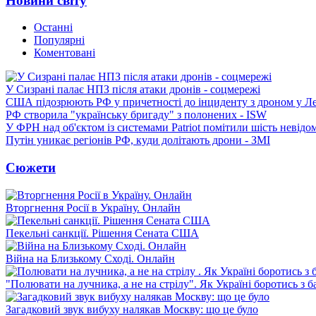
Новини світу
Останні
Популярні
Коментовані
У Сизрані палає НПЗ після атаки дронів - соцмережі
США підозрюють РФ у причетності до інциденту з дроном у Л
РФ створила "українську бригаду" з полонених - ISW
У ФРН над об'єктом із системами Patriot помітили шість невідо
Путін уникає регіонів РФ, куди долітають дрони - ЗМІ
Сюжети
Вторгнення Росії в Україну. Онлайн
Пекельні санкції. Рішення Сената США
Війна на Близькому Сході. Онлайн
"Полювати на лучника, а не на стрілу". Як Україні боротись з 
Загадковий звук вибуху налякав Москву: що це було