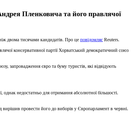
Андрея Пленковича та його правлячої
 ніж двома тисячами кандидатів. Про це
повідомляє
Reuters.
авлячої консервативної партії Хорватський демократичний союз
зу, запровадження євро та буму туристів, які відвідують
ї, однак недостатньо для отримання абсолютної більшості.
яд вирішив провести його до виборів у Європарламент в червні.