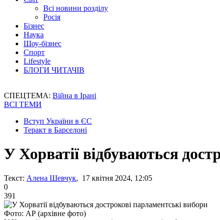
Всі новини розділу
Росія
Бізнес
Наука
Шоу-бізнес
Спорт
Lifestyle
БЛОГИ ЧИТАЧІВ
СПЕЦТЕМА:
Війна в Ірані
ВСІ ТЕМИ
Вступ України в ЄС
Теракт в Барселоні
У Хорватії відбуваються дост
Текст:
Алена Шевчук
, 17 квітня 2024, 12:05
0
391
Фото: АР (архівне фото)