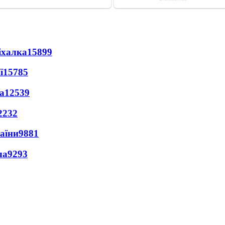
іхалка
15899
ї
15785
а
12539
2232
раїни
9881
ла
9293