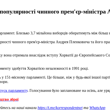
популярності чинного прем'єр-міністра 
 парламент. Близько 3,7 мільйона виборців обиратимуть між більш
ярності чинного прем'єр-міністра Андрея Пленковича та його пр
 вона отримала внаслідок вступу Хорватії до Європейського Сою
оменту здобуття Хорватією незалежності в 1991 році.
 151-місному парламенті. Це більше, ніж у будь-якої іншої парті
вори.
зпуск парламенту
. Голосування було заплановане на осінь, але ур
цтво зброї
уйтесь на наші канали
https://t.me/korrespondentnet
та
WhatsApp