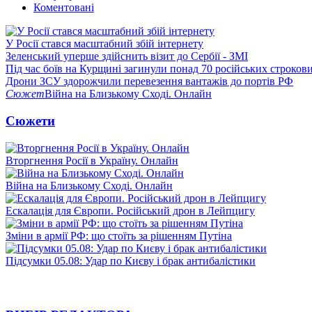
Коментовані
У Росії стався масштабний збій інтернету
Зеленський уперше здійснить візит до Сербії - ЗМІ
Під час боїв на Курщині загинули понад 70 російських строкови
Дрони ЗСУ здорожчили перевезення вантажів до портів РФ
Сюжет
Війна на Близькому Сході. Онлайн
Сюжети
Вторгнення Росії в Україну. Онлайн
Війна на Близькому Сході. Онлайн
Ескалація для Європи. Російський дрон в Лейпцигу
Зміни в армії РФ: що стоїть за рішенням Путіна
Підсумки 05.08: Удар по Києву і брак антибалістики