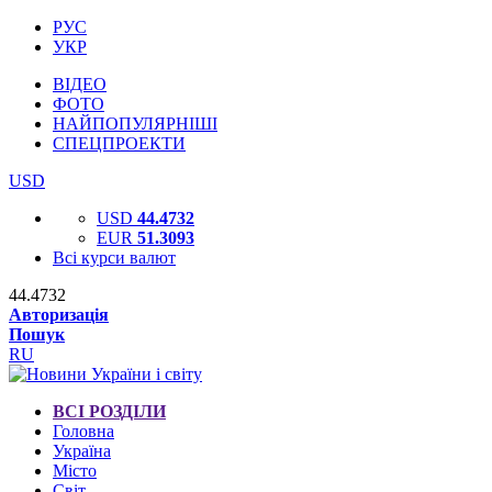
РУС
УКР
ВІДЕО
ФОТО
НАЙПОПУЛЯРНІШІ
СПЕЦПРОЕКТИ
USD
USD
44.4732
EUR
51.3093
Всі курси валют
44.4732
Авторизація
Пошук
RU
ВСІ РОЗДІЛИ
Головна
Україна
Місто
Світ