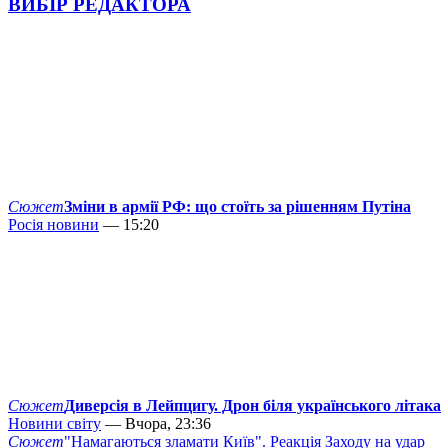
ВИБІР РЕДАКТОРА
Сюжет
Зміни в армії РФ: що стоїть за рішенням Путіна
Росія новини
— 15:20
Сюжет
Диверсія в Лейпцигу. Дрон біля українського літака
Новини світу
— Вчора, 23:36
Сюжет
"Намагаються зламати Київ". Реакція Заходу на удар