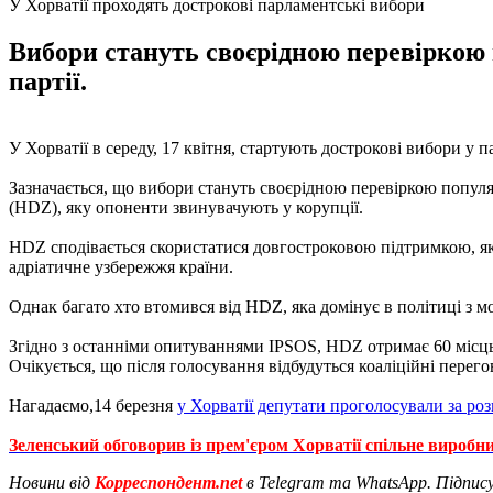
У Хорватії проходять дострокові парламентські вибори
Вибори стануть своєрідною перевіркою 
партії.
У Хорватії в середу, 17 квітня, стартують дострокові вибори у
Зазначається, що вибори стануть своєрідною перевіркою попул
(HDZ), яку опоненти звинувачують у корупції.
HDZ сподівається скористатися довгостроковою підтримкою, яку
адріатичне узбережжя країни.
Однак багато хто втомився від HDZ, яка домінує в політиці з м
Згідно з останніми опитуваннями IPSOS, HDZ отримає 60 місць у
Очікується, що після голосування відбудуться коаліційні перего
Нагадаємо,14 березня
у Хорватії депутати проголосували за ро
Зеленський обговорив із прем'єром Хорватії спільне виробни
Новини від
Корреспондент.net
в Telegram та WhatsApp. Підпис