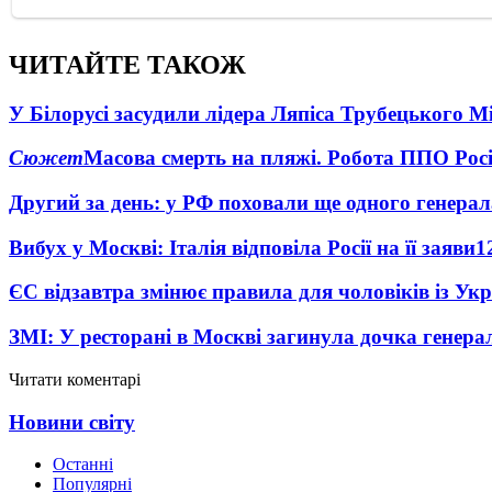
ЧИТАЙТЕ ТАКОЖ
У Білорусі засудили лідера Ляпіса Трубецького М
Сюжет
Масова смерть на пляжі. Робота ППО Росі
Другий за день: у РФ поховали ще одного генерал
Вибух у Москві: Італія відповіла Росії на її заяви
1
ЄС відзавтра змінює правила для чоловіків із Ук
ЗМІ: У ресторані в Москві загинула дочка генера
Читати коментарі
Новини світу
Останні
Популярні